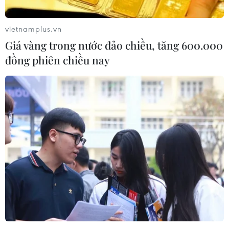
vietnamplus.vn
Giá vàng trong nước đảo chiều, tăng 600.000
đồng phiên chiều nay
Chủ tịch nước dự kỷ niệm Ngày Thương
binh, Liệt sỹ tại Côn Đảo
19/07/2023 12:59
Sáng 19/7, tại Nghĩa trang Hàng Dương, Chủ tịch nước
Võ Văn Thưởng và đoàn đã thành kính dâng hương,
tưởng niệm, viếng các anh hùng liệt sỹ, chiến sỹ cách