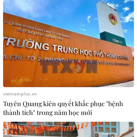
TIN CÙNG CHUYÊN MỤC
Thành phố Hồ Chí Minh bắn pháo
vietnamplus.vn
hoa tại 7 điểm chào mừng 81 năm
Tuyên Quang kiên quyết khắc phục "bệnh
Quốc khánh
thành tích" trong năm học mới
10/08/2026 12:00
FAHASA 50 năm: Hành trình