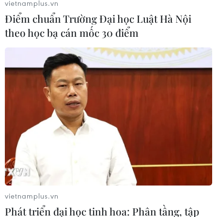
vietnamplus.vn
mạng, đồng bào yêu nước đã anh dũng hy sinh.
Điểm chuẩn Trường Đại học Luật Hà Nội
theo học bạ cán mốc 30 điểm
"Bản hùng ca bất diệt" tại hai điểm
vietnamplus.vn
cầu Bà Rịa-Vũng Tàu và Điện Biên
Phát triển đại học tinh hoa: Phân tầng, tập