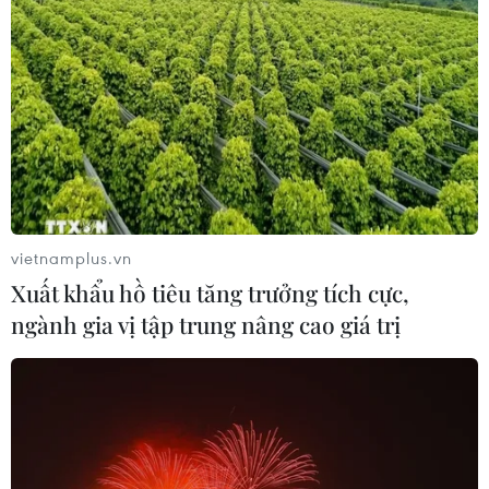
Nghệ nhân Đặng Văn Hậu
thổi sức sống mới cho nghệ thuật tò
he truyền thống
07/08/2026 03:19
Xem thêm
vietnamplus.vn
Xuất khẩu hồ tiêu tăng trưởng tích cực,
ngành gia vị tập trung nâng cao giá trị
CƠ QUAN CHỦ QUẢN: THÔNG TẤN XÃ VIỆT NAM
Tổng Biên tập: TRẦN TIẾN DUẨN
Phó Tổng Biên tập: NGUYỄN THỊ TÁM, KHÚC THANH
THỦY