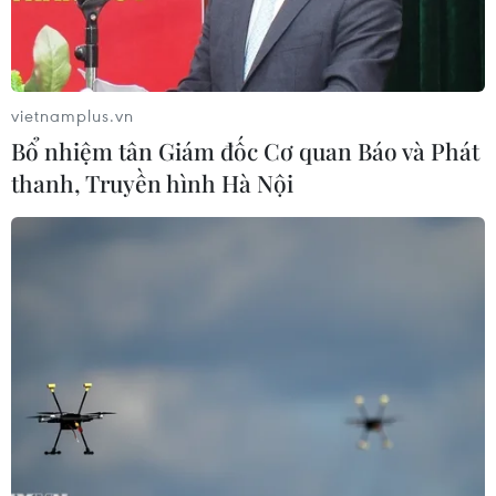
vietnamplus.vn
Bổ nhiệm tân Giám đốc Cơ quan Báo và Phát
thanh, Truyền hình Hà Nội
Tiết mục nghệ thuật biểu diễn trong chương trình. (Ảnh: Phương
Hoa/TTXVN)
Tối 21/7, Chương trình Nghệ thuật đặc biệt "Màu
hoa đỏ" lần thứ 16 được tổ chức tại Hà Nội.
Đây là hoạt động ý nghĩa kỷ niệm 76 năm Ngày
Thương binh-Liệt sỹ (27/7/1947-27/7/2023) do