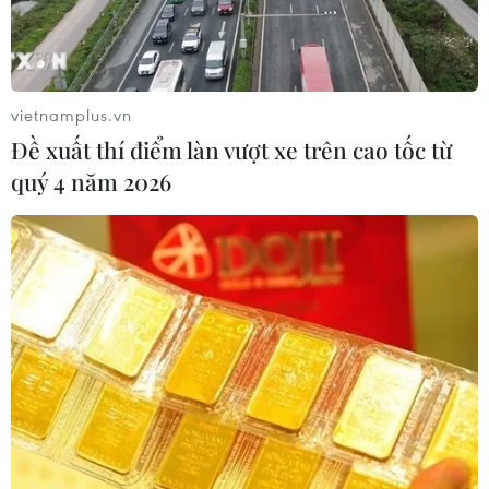
#Chương trình nghệ thuật đặc biệt
#Màu hoa đỏ
#Ban Tuyên giáo Trung ương
#Nhà tình nghĩa
vietnamplus.vn
Đề xuất thí điểm làn vượt xe trên cao tốc từ
#Uống nước nhớ nguồn
TP. Hà Nội
quý 4 năm 2026
Theo dõi VietnamPlus
TIN LIÊN QUAN