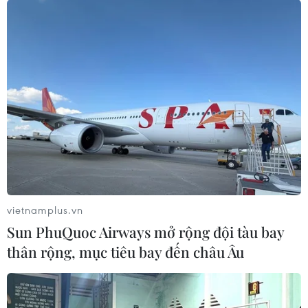
“Bản hùng ca bất diệt”- Tưởng nhớ và tri
ân những thế hệ anh hùng
19/07/2023 16:01
Chương trình nhằm tri ân công lao to lớn của các thế hệ
cha anh và tuyên truyền, giáo dục truyền thống yêu
nước, cách mạng cho cán bộ, đảng viên và các tầng
lớp nhân dân, nhất là thế hệ trẻ.
vietnamplus.vn
Sun PhuQuoc Airways mở rộng đội tàu bay
thân rộng, mục tiêu bay đến châu Âu