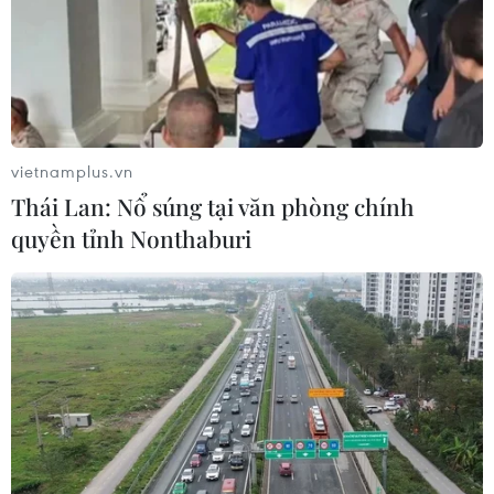
tình nghĩa, cùng hàng vạn suất học bổng, quà
tình nghĩa tới các gia đình thương binh, liệt sỹ,
người có công với Cách mạng tại nhiều địa
phương trong cả nước./.
vietnamplus.vn
(TTXVN/Vietnam+)
Thái Lan: Nổ súng tại văn phòng chính
quyền tỉnh Nonthaburi