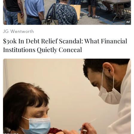
JG Wentworth
$30k In Debt Relief Scandal: What Financial
Institutions Quietly Conceal
Ảnh minh họa (Nguồn: AFP/TTXVN)
Cơ quan Khoa học y tế (HSA) của Singapore cho
biết không có phản ứng phụ nghiêm trọng nào
liên quan tới vaccine ngừa COVID-19 trong