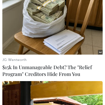
#Tình hình dịch bệnh
#COVID-19
#Tiêm vaccine ở Singapore
#Ca mắc ở Singapore
Singapore
Theo dõi VietnamPlus
JG Wentworth
$15k In Unmanageable Debt? The "Relief
Program" Creditors Hide From You
TIN LIÊN QUAN