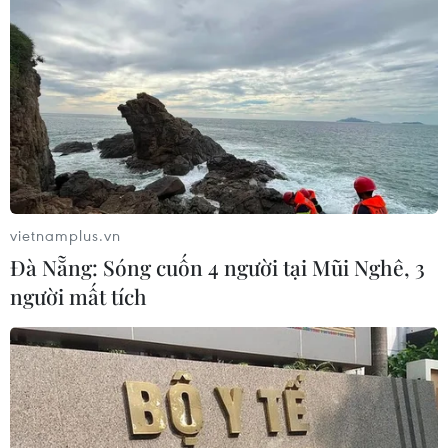
vietnamplus.vn
Đà Nẵng: Sóng cuốn 4 người tại Mũi Nghê, 3
người mất tích