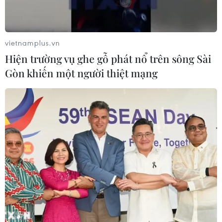
vietnamplus.vn
Hiện trường vụ ghe gỗ phát nổ trên sông Sài
Gòn khiến một người thiệt mạng
TIN CÙNG CHUYÊN MỤC
Cộng hòa Dân chủ Congo ghi nhận
hơn 300 trẻ em tử vong do Ebola
08/08/2026 15:21