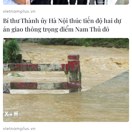
dinh dưỡng đầu đời cho trẻ?
vietnamplus.vn
18/07/2026 01:00
Bí thư Thành ủy Hà Nội thúc tiến độ hai dự
án giao thông trọng điểm Nam Thủ đô
Phân bổ ngân sách chăm sóc sức
khỏe và dân số: Ưu tiên các địa bàn
khó khăn
17/07/2026 22:30
Đà Nẵng tổ chức Lễ hội Sâm Ngọc
Linh 2026: Cam kết 100% sâm thật
17/07/2026 06:09
Tìm ra cơ chế gây bệnh ung thư
vietnamplus.vn