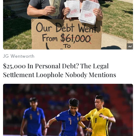
lục Guinness, cụ Garcia được ghi nhận là cụ ông sống
thọ nhất thế giới ở thời điểm 112 tuổi 211 ngày.
JG Wentworth
$25,000 In Personal Debt? The Legal
Settlement Loophole Nobody Mentions
Số ca mắc mới COVID-19 tại Lào tăng trở
lại mức 4 con số