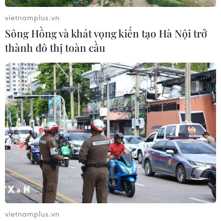
vietnamplus.vn
Sông Hồng và khát vọng kiến tạo Hà Nội trở
thành đô thị toàn cầu
"Ba mũi vaccine Pfizer/BioNTech có thể
hiệu quả tuyệt đối với Omicron"
19/01/2022 11:07
Những liều vaccine cơ bản chỉ phát huy một phần hiệu
quả ngăn chặn lây nhiễm Omicron, nhưng mũi tăng
cường, đặc biệt là vaccine Pfizer/BioNTech và Moderna,
làm tăng kháng thể hỗ trợ chống Omicron.
vietnamplus.vn