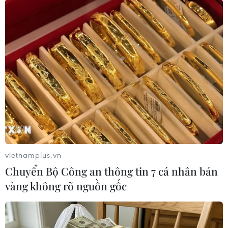
Còn vaccine của hãng Sinopharm có tỷ lệ phản
ứng phụ thấp hơn, với 35 trường hợp (0,05%) có
phản ứng phụ, trong đó có 4 trường hợp nghiêm
trọng (0,005%) trong tổng số 75.440 liều được
tiêm./.
(TTXVN/Vietnam+)
vietnamplus.vn
Chuyển Bộ Công an thông tin 7 cá nhân bán
vàng không rõ nguồn gốc