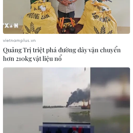
vietnamplus.vn
Quảng Trị triệt phá đường dây vận chuyển
hơn 210kg vật liệu nổ