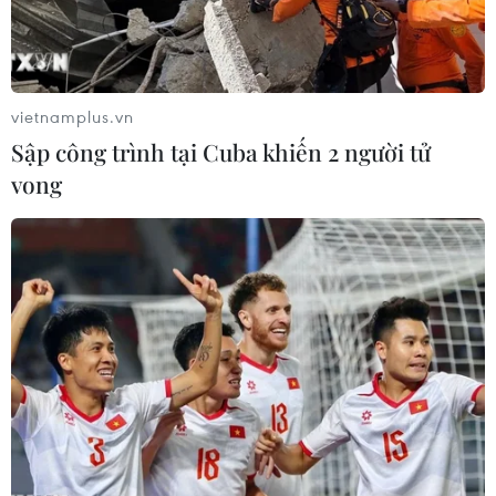
#Vụ lúa Đông Xuân
#giá lúa Đông Xuân
#Giá gạo
TP. Cần Thơ
Sóc Trăng
vietnamplus.vn
Sập công trình tại Cuba khiến 2 người tử
Theo dõi VietnamPlus
vong
TIN LIÊN QUAN