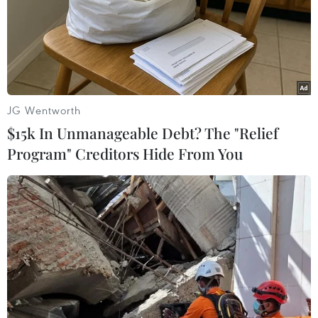
vui trọn vẹn cho nông dân khi Xuân về, Tết
đến./.
(TTXVN/Vietnam+)
JG Wentworth
$15k In Unmanageable Debt? The "Relief
Program" Creditors Hide From You