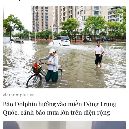
Các công viên Disney ghi nhận
doanh thu quý kỷ lục
06/08/2026 03:33
Làm giàu từ cây na ở vùng cao tại
Ninh Bình
06/08/2026 02:50
Xem thêm
vietnamplus.vn
Bão Dolphin hướng vào miền Đông Trung
Quốc, cảnh báo mưa lớn trên diện rộng