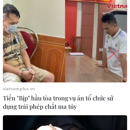
02/05/2023 09:41
Các địa phương cần lưu ý đối với sâu cuốn lá lứa 2
đang phát triển mạnh, mật độ khá cao ở các địa
phương Thái Bình, Nam Định, Ninh Bình, đồng thời cần
chủ động hạn chế tác động của nắng nóng.
vietnamplus.vn
Tiến "Bịp" hầu tòa trong vụ án tổ chức sử
dụng trái phép chất ma túy