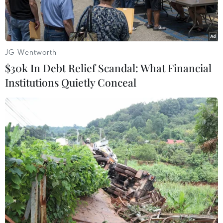
tích sản xuất.
JG Wentworth
$30k In Debt Relief Scandal: What Financial
Institutions Quietly Conceal
Bà con nông dân thu hoạch lúa vụ Đông Xuân. (Ảnh: Hoàng
Nhị/TTXVN)
Tại Sóc Trăng, các địa phương vùng thường
xuyên bị ảnh hưởng mặn xâm nhập như huyện