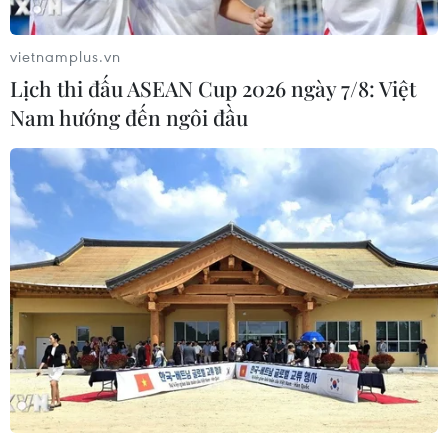
vietnamplus.vn
Lịch thi đấu ASEAN Cup 2026 ngày 7/8: Việt
Nam hướng đến ngôi đầu
Tiền Giang chủ động phòng, chống hạn
mặn, bảo vệ trà lúa Đông Xuân
13/11/2023 04:46
Năm 2023, Tiền Giang triển khai Dự án Đầu tư Xây
dựng 6 cống ngăn mặn tại đầu các kênh, rạch ra sông
Tiền trên đường tỉnh 864, kết hợp hoàn thiện tuyến đê
dọc sông Tiền để đảm bảo ngăn mặn, trữ ngọt.