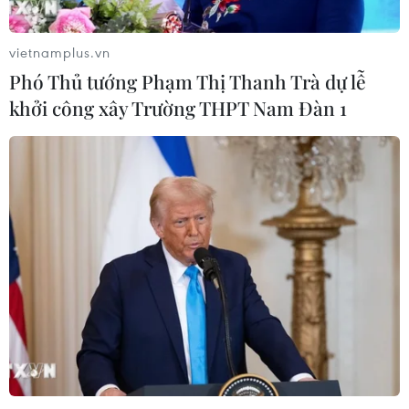
vietnamplus.vn
Phó Thủ tướng Phạm Thị Thanh Trà dự lễ
khởi công xây Trường THPT Nam Đàn 1
TIN CÙNG CHUYÊN MỤC