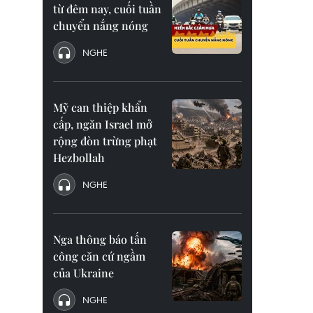
từ đêm nay, cuối tuần
chuyển nắng nóng
NGHE
Mỹ can thiệp khẩn
cấp, ngăn Israel mở
rộng đòn trừng phạt
Hezbollah
NGHE
Nga thông báo tấn
công căn cứ ngầm
của Ukraine
NGHE