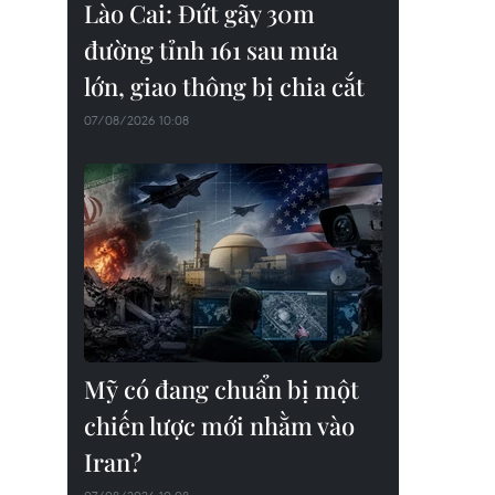
Lào Cai: Đứt gãy 30m
đường tỉnh 161 sau mưa
lớn, giao thông bị chia cắt
07/08/2026 10:08
Mỹ có đang chuẩn bị một
chiến lược mới nhằm vào
Iran?