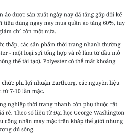
n áo được sản xuất ngày nay đã tăng gấp đôi kể
i tiêu dùng ngày nay mua quần áo tăng 60%, tuy
giảm chỉ còn một nửa.
mức thấp, các sản phẩm thời trang nhanh thường
ter - một loại sợi tổng hợp và rẻ làm từ dầu mỏ
hông thể tái tạo). Polyester có thể mất khoảng
ổ chức phi lợi nhuận Earth.org, các nguyên liệu
 từ 7-10 lần mặc.
g nghiệp thời trang nhanh còn phụ thuộc rất
á rẻ. Theo số liệu từ Đại học George Washington
iệu công nhân may mặc trên khắp thế giới nhưng
ương đủ sống.