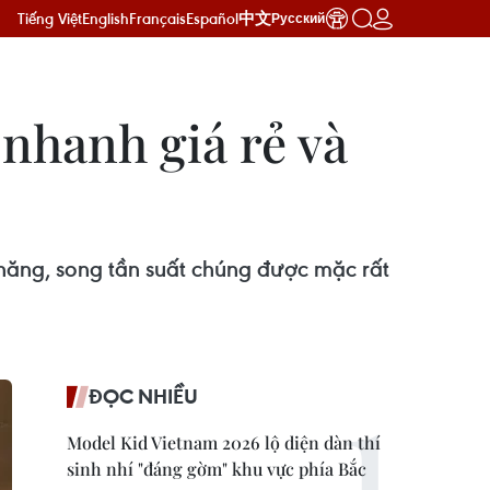
Tiếng Việt
English
Français
Español
中文
Русский
nhanh giá rẻ và
hăng, song tần suất chúng được mặc rất
ĐỌC NHIỀU
Model Kid Vietnam 2026 lộ diện dàn thí
sinh nhí "đáng gờm" khu vực phía Bắc