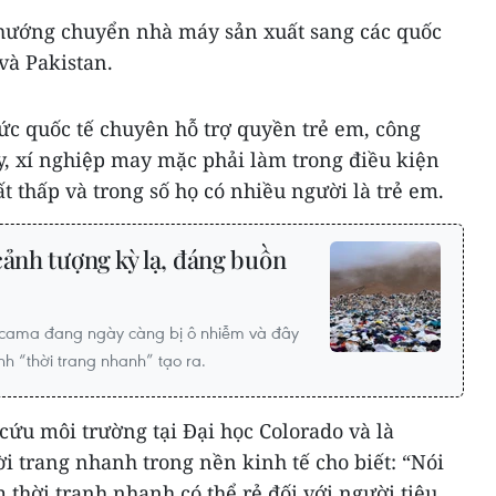
 hướng chuyển nhà máy sản xuất sang các quốc
và Pakistan.
 quốc tế chuyên hỗ trợ quyền trẻ em, công
, xí nghiệp may mặc phải làm trong điều kiện
 thấp và trong số họ có nhiều người là trẻ em.
cảnh tượng kỳ lạ, đáng buồn
tacama đang ngày càng bị ô nhiễm và đây
h “thời trang nhanh” tạo ra.
cứu môi trường tại Đại học Colorado và là
ời trang nhanh trong nền kinh tế cho biết: “Nói
thời tranh nhanh có thể rẻ đối với người tiêu