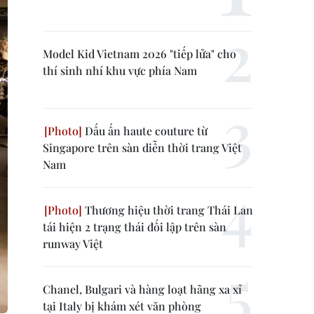
Model Kid Vietnam 2026 "tiếp lửa" cho
thí sinh nhí khu vực phía Nam
Dấu ấn haute couture từ
Singapore trên sàn diễn thời trang Việt
Nam
Thương hiệu thời trang Thái Lan
tái hiện 2 trạng thái đối lập trên sàn
runway Việt
Chanel, Bulgari và hàng loạt hãng xa xỉ
tại Italy bị khám xét văn phòng