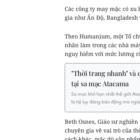
Các công ty may mặc có xu
gia như Ấn Độ, Bangladesh 
Theo Humanium, một Tổ chức
nhân làm trong các nhà máy
nguy hiểm với mức lương rất
"Thời trang nhanh" và 
tại sa mạc Atacama
Sa mạc khô hạn nhất thế giới A
là hệ lụy đáng báo động mà ngàn
Beth Osnes, Giáo sư nghiên 
chuyên gia về vai trò của th
cách khác, mặc dù sản phẩm 