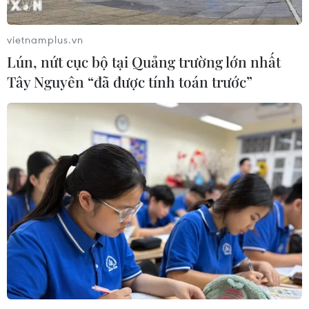
vietnamplus.vn
Lún, nứt cục bộ tại Quảng trường lớn nhất
Tây Nguyên “đã được tính toán trước”
TIN CÙNG CHUYÊN MỤC
Nứt núi, Thanh Hóa sơ tán khẩn cấp
nhiều hộ dân
07/08/2026 13:17