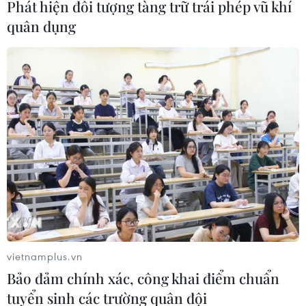
Phát hiện đối tượng tàng trữ trái phép vũ khí
quân dụng
Hà Nội: Hào hùng chương trình nghệ
thuật “Sống mãi với Thủ đô”
15/12/2016 15:09
Chương trình nghệ thuật quy mô hoành tráng “Sống mãi
với Thủ đô” đã tái hiện không khí chiến đấu sục sôi 60
vietnamplus.vn
ngày đêm khói lửa của quân và dân Thủ đô.
Bảo đảm chính xác, công khai điểm chuẩn
tuyển sinh các trường quân đội