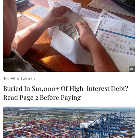
TIN LIÊN QUAN
JG Wentworth
Buried In $10,000+ Of High-Interest Debt?
Read Page 2 Before Paying
"Ngày về lịch sử" của người chiến sỹ cảm
tử năm xưa
08/10/2014 01:47