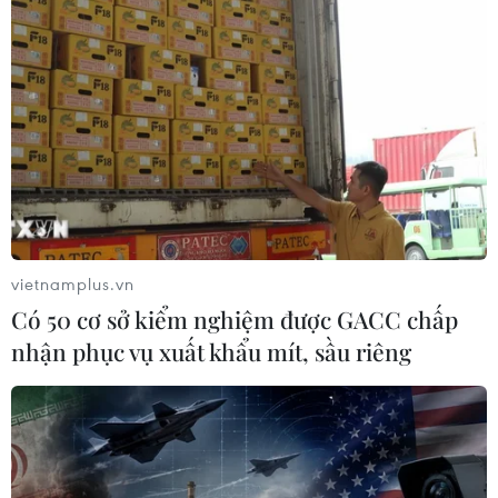
vietnamplus.vn
Có 50 cơ sở kiểm nghiệm được GACC chấp
nhận phục vụ xuất khẩu mít, sầu riêng