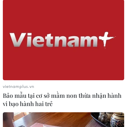
#Hà Nội mùa Đông 1946
#Cảm tử quân Thủ đô
#Toàn quốc kháng chiến
#Kháng chiến chống thực dân Pháp
TP. Hà Nội
vietnamplus.vn
Theo dõi VietnamPlus
Bảo mẫu tại cơ sở mầm non thừa nhận hành
vi bạo hành hai trẻ