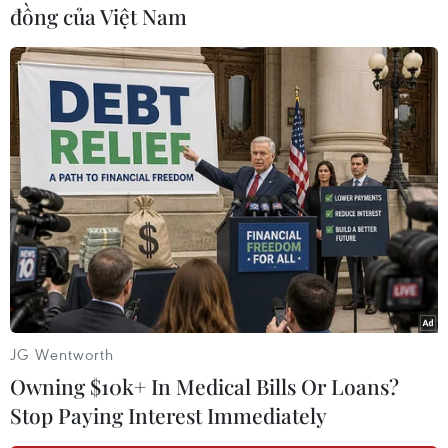
đồng của Việt Nam
Tọa đàm “Bản hùng ca Hà Nội mùa Đông năm
1946” là hoạt động kỷ niệm 70 năm ngày Toàn
quốc kháng chiến nhằm ôn lại truyền thống yêu
nước, khí phách quật cường của nhân dân ta
trong những ngày đầu kháng chiến chống thực
dân Pháp./.
(TTXVN/Vietnam+)
JG Wentworth
Owning $10k+ In Medical Bills Or Loans?
Stop Paying Interest Immediately