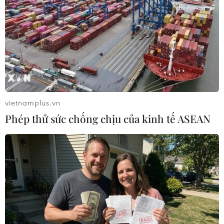
Trong tâm trí người cựu chiến sỹ cảm tử Bạch Văn Hạnh,
xúc cảm của "Ngày về lịch sử" 10/10/1954 luôn là khúc
hoan ca không thể quên.
vietnamplus.vn
Phép thử sức chống chịu của kinh tế ASEAN
Vang mãi những ca khúc cách mạng một