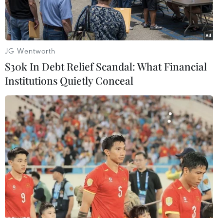
JG Wentworth
$30k In Debt Relief Scandal: What Financial
Institutions Quietly Conceal
Quân dân Hà Nội chiến đấu trên đường phố. (Ảnh tư liệu
TTXVN)
Ngày 16/12, tọa đàm “Bản hùng ca Hà Nội mùa
Đông năm 1946” do Bảo tàng Hà Nội tổ chức đã
tái hiện hình ảnh quân và dân Thủ đô kiên
cường chiến đấu suốt 60 ngày đêm khói lửa