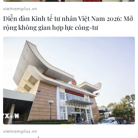
vietnamplus.vn
Diễn đàn Kinh tế tư nhân Việt Nam 2026: Mở
rộng không gian hợp lực công-tư
Hoài niệm về một thời anh dũng qua triển
lãm “Sống mãi với Thủ đô”
23/11/2016 14:14
200 tài liệu, hình ảnh, hiện vật đã được trưng bày tại
Triển lãm “Sống mãi với Thủ đô” do Sở Văn hóa Thể
thao Hà Nội tổ chức tại Hà Nội từ ngày 23/11-3/1.
vietnamplus.vn