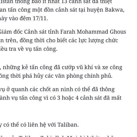
stan thông báo ít nhất 13 cảnh sát đã thiệt
ban tấn công một đồn cảnh sát tại huyện Bakwa,
này vào đêm 17/11.
ó Giám đốc Cảnh sát tỉnh Farah Mohammad Ghous
n trên, đồng thời cho biết các lực lượng chức
ều tra về vụ tấn công.
 những kẻ tấn công đã cướp vũ khí và xe công
đồng thời phá hủy các văn phòng chính phủ.
vụ ở quanh các chốt an ninh có thể đã thông
hành vụ tấn công vì có 3 hoặc 4 cảnh sát đã mất
có thể có liên hệ với Taliban.