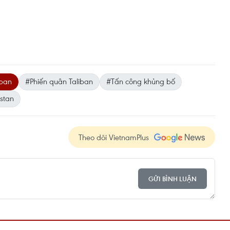
iban
#Phiến quân Taliban
#Tấn công khủng bố
stan
Theo dõi VietnamPlus
GỬI BÌNH LUẬN