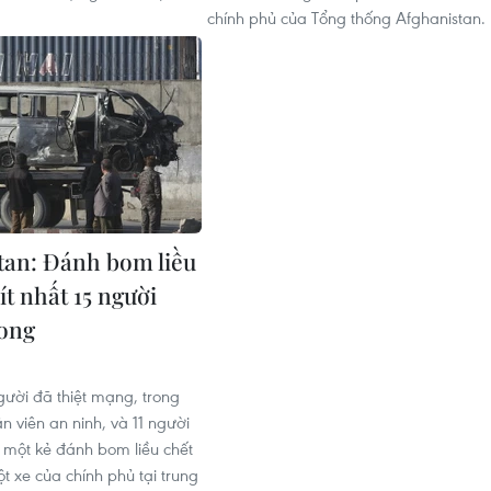
chính phủ của Tổng thống Afghanistan.
tan: Đánh bom liều
ít nhất 15 người
ong
gười đã thiệt mạng, trong
n viên an ninh, và 11 người
i một kẻ đánh bom liều chết
 xe của chính phủ tại trung