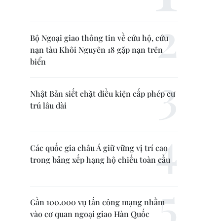
Bộ Ngoại giao thông tin về cứu hộ, cứu
nạn tàu Khôi Nguyên 18 gặp nạn trên
biển
Nhật Bản siết chặt điều kiện cấp phép cư
trú lâu dài
Các quốc gia châu Á giữ vững vị trí cao
trong bảng xếp hạng hộ chiếu toàn cầu
Gần 100.000 vụ tấn công mạng nhằm
vào cơ quan ngoại giao Hàn Quốc