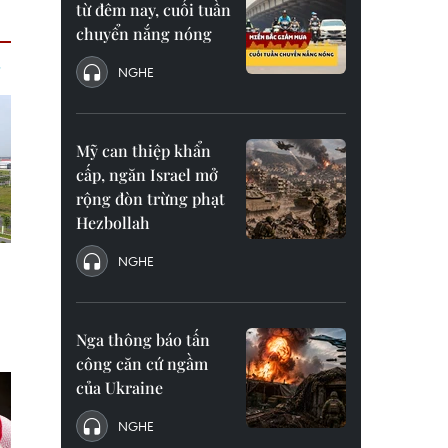
từ đêm nay, cuối tuần
chuyển nắng nóng
NGHE
Mỹ can thiệp khẩn
cấp, ngăn Israel mở
rộng đòn trừng phạt
Hezbollah
NGHE
Nga thông báo tấn
công căn cứ ngầm
của Ukraine
NGHE