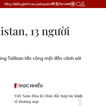
Tiếng Việt
English
Français
Español
中文
Русский
istan, 13 người
súng Taliban tấn công một đồn cảnh sát
ĐỌC NHIỀU
Việt Nam-Hoa Kỳ thúc đẩy hợp tác kinh
tế thương mại