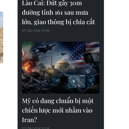
Lào Cai: Đứt gãy 30m
đường tỉnh 161 sau mưa
lớn, giao thông bị chia cắt
07/08/2026 10:08
Mỹ có đang chuẩn bị một
chiến lược mới nhằm vào
Iran?
07/08/2026 10:08