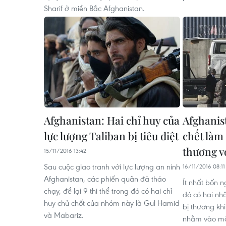
Sharif ở miền Bắc Afghanistan.
Afghanistan: Hai chỉ huy của
Afghanis
lực lượng Taliban bị tiêu diệt
chết làm 
thương v
15/11/2016 13:42
Sau cuộc giao tranh với lực lượng an ninh
16/11/2016 08:11
Afghanistan, các phiến quân đã tháo
Ít nhất bốn n
chạy, để lại 9 thi thể trong đó có ​hai chỉ
đó có hai nhâ
huy chủ chốt của nhóm này là Gul Hamid
bị thương kh
và Mabariz.
nhằm vào một