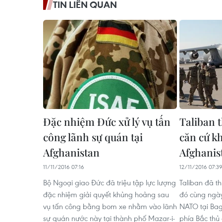
TIN LIÊN QUAN
Đặc nhiệm Đức xử lý vụ tấn
Taliban 
công lãnh sự quán tại
căn cứ k
Afghanistan
Afghanis
11/11/2016 07:16
12/11/2016 07:3
Bộ Ngoại giao Đức đã triệu tập lực lượng
Taliban đã t
đặc nhiệm giải quyết khủng hoảng sau
đó cùng ngà
vụ tấn công bằng bom xe nhằm vào lãnh
NATO tại Bag
sự quán nước này tại thành phố Mazar-i-
phía Bắc thủ