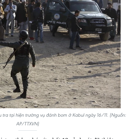
u tra tại hiện trường vụ đánh bom ở Kabul ngày 16/11. (Nguồn:
AP/TTXVN)