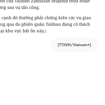
gôn của Taliban Zabiullah Mujahid thừa nhận
ng sau vụ tấn công.
cạnh đó thường phải chứng kiến các vụ giao
háng qua do phiến quân Taliban đang cố thách
ại khu vực bất ổn này./.
(TTXVN/Vietnam+)