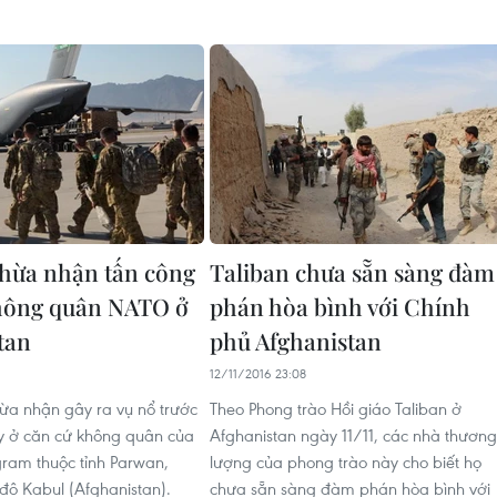
thừa nhận tấn công
Taliban chưa sẵn sàng đàm
hông quân NATO ở
phán hòa bình với Chính
tan
phủ Afghanistan
9
12/11/2016 23:08
hừa nhận gây ra vụ nổ trước
Theo Phong trào Hồi giáo Taliban ở
y ở căn cứ không quân của
Afghanistan ngày 11/11, các nhà thương
ram thuộc tỉnh Parwan,
lượng của phong trào này cho biết họ
 đô Kabul (Afghanistan).
chưa sẵn sàng đàm phán hòa bình với