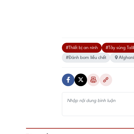
#Thiết bị an ninh
#Tây súng Tal
#Đánh bom liều chết
Afghani