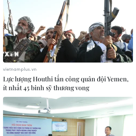
các liệt sỹ
07/08/2026 03:04
Lào Cai khẩn trương tìm kiếm 2
người mất tích do mưa lũ
07/08/2026 03:04
vietnamplus.vn
Hà Nội cảnh báo về việc sử dụng tế
Lực lượng Houthi tấn công quân đội Yemen,
bào gốc trong khám chữa bệnh, làm
ít nhất 45 binh sỹ thương vong
đẹp
07/08/2026 03:03
Khẩn trương phân luồng giao thông
sau vụ sạt lở trên tuyến ĐT161 ở Lào