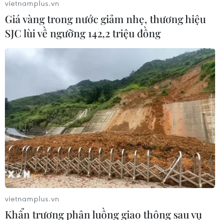
vietnamplus.vn
Giá vàng trong nước giảm nhẹ, thương hiệu
SJC lùi về ngưỡng 142,2 triệu đồng
Linh thiêng lễ Chào cờ của quân
dân trên đảo Trường Sa
07/02/2019 02:28
Lễ chào cờ Tổ quốc của các cán bộ, chiến sỹ và nhân
dân trên các đảo thuộc quần đảo Trường Sa (Khánh
Hòa) thường diễn ra vào sáng thứ hai hàng tuần, dịp
đầu năm mới và những ngày lễ lớn của đất nước.
vietnamplus.vn
Khẩn trương phân luồng giao thông sau vụ