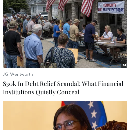
JG Wentworth
$30k In Debt Relief Scandal: What Financial
Institutions Quietly Conceal
Cảnh sát biển Vùng 2 đồng hành
với ngư dân huyện đảo Lý Sơn
20/05/2019 02:27
Bộ Tư lệnh Vùng Cảnh sát biển 2 đã triển khai mô hình