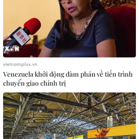
“Cảnh sát biển đồng hành với ngư dân” tại huyện đảo
Lý Sơn, Quảng Ngãi, nhằm tăng cường tình đoàn kết
quân, dân, củng cố lòng yêu nước, yêu biển,
vietnamplus.vn
Venezuela khởi động đàm phán về tiến trình
chuyển giao chính trị