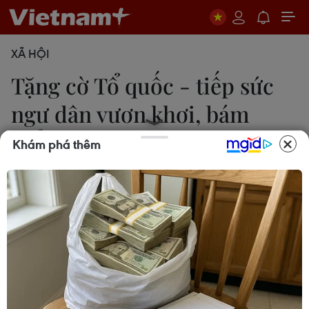
XÃ HỘI
Tặng cờ Tổ quốc - tiếp sức
ngư dân vươn khơi, bám
biển
Khám phá thêm
Tá Chuyên
28/06/2019 03:41
Nhằm thắt chặt quan hệ gắn bó giữa cán bộ,
chiến sỹ với ngư dân, nhiều năm qua Ban Chỉ huy
Quân sự thị xã Hoàng Mai, Nghệ An, triển khai mô
hình Tôi yêu Tổ quốc tôi - tặng cờ Tổ quốc cho ngư