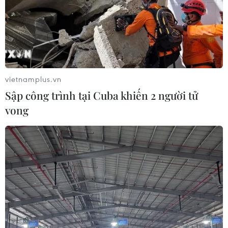
vietnamplus.vn
Sập công trình tại Cuba khiến 2 người tử
#Biển đảo
#Ngư dân
#Tặng cờ Tổ quốc
vong
#Hoàng Sa
#Trường Sa
#Chủ quyền vùng biển đảo
#Nghệ An
#Tàu cá
Nghệ An
Theo dõi VietnamPlus