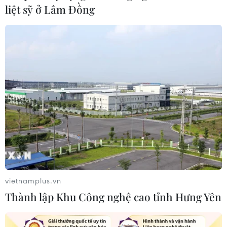
liệt sỹ ở Lâm Đồng
vietnamplus.vn
TIN CÙNG CHUYÊN MỤC
Thành lập Khu Công nghệ cao tỉnh Hưng Yên
Hỗ trợ thúc đẩy xã hội học tập để
mọi người dân đều có cơ hội tiếp thu