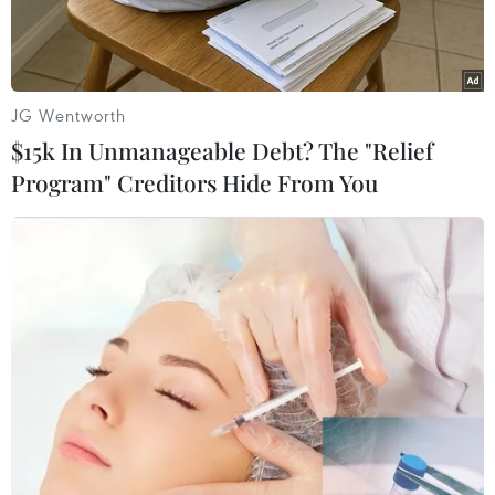
dân.
JG Wentworth
$15k In Unmanageable Debt? The "Relief
Program" Creditors Hide From You
Tặng cờ Tổ quốc cho ngư dân. (Ảnh: Trần Tĩnh/TTXVN)
Nhằm thắt chặt quan hệ gắn bó giữa cán bộ,
chiến sỹ lực lượng vũ trang với ngư dân, nhiều