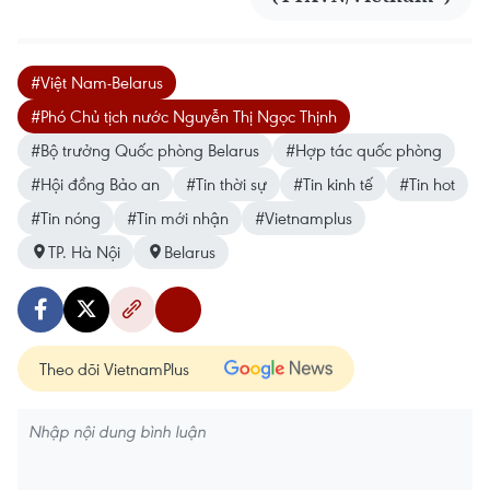
#Việt Nam-Belarus
#Phó Chủ tịch nước Nguyễn Thị Ngọc Thịnh
#Bộ trưởng Quốc phòng Belarus
#Hợp tác quốc phòng
#Hội đồng Bảo an
#Tin thời sự
#Tin kinh tế
#Tin hot
#Tin nóng
#Tin mới nhận
#Vietnamplus
TP. Hà Nội
Belarus
Theo dõi VietnamPlus