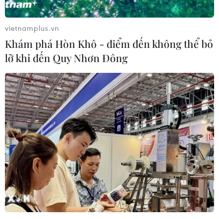
vietnamplus.vn
Khám phá Hòn Khô - điểm đến không thể bỏ
lỡ khi đến Quy Nhơn Đông
Thủ tướng yêu cầu không đợi ăn Tết xong
mới bước vào sản xuất
29/10/2016 11:30
Bộ trưởng Chủ nhiệm Văn phòng Chính phủ Mai Tiến
Dũng cho biết, Thủ tướng không chấp nhận đầu năm là
tháng ăn chơi, đồng thời yêu cầu ngay sau nghỉ Tết,
người lao động phải bắt tay vào việc luôn.