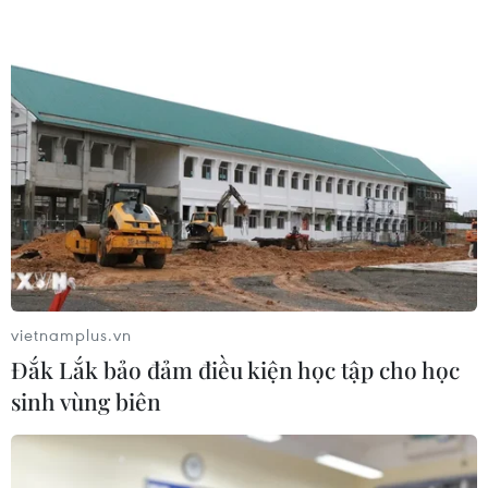
Hàn Quốc đầu tư xây “Thung lũng
K-Vietnam” gắn với hậu duệ dòng họ
Lý
07/08/2026 06:30
Liên kết "ba nhà": Động lực thúc đẩy
đổi mới sáng tạo và nâng cao chất
lượng FDI
07/08/2026 05:48
vietnamplus.vn
Đắk Lắk bảo đảm điều kiện học tập cho học
BSR phối trộn thành công dầu Diesel
sinh vùng biên
sinh học B5 và B10
07/08/2026 05:02