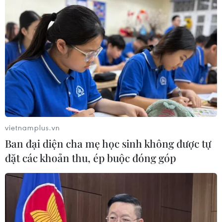
Cà Mau quảng bá thương hiệu, kết
nối đầu tư, đưa ngành tôm phát triển
bền vững
07/08/2026 03:04
Giá vàng trong nước giảm nhẹ,
thương hiệu SJC lùi về ngưỡng 142,2
triệu đồng
vietnamplus.vn
07/08/2026 02:21
Ban đại diện cha mẹ học sinh không được tự
đặt các khoản thu, ép buộc đóng góp
Kho dự trữ khí đốt của EU còn chưa
đầy 60% ngay trước mùa Đông
07/08/2026 01:50