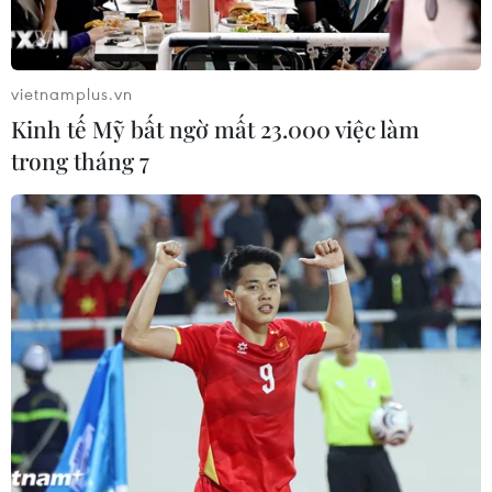
(Vietnam+)
vietnamplus.vn
Kinh tế Mỹ bất ngờ mất 23.000 việc làm
trong tháng 7
#Mứt Tết
#Hàng Tết
#Tết 2017
#Tết Đinh Dậu
#Mua sắm
#Dự trữ hàng Tết
#Hàng bình ổn giá
#Siêu thị
#Sở Công Thương Hà Nội