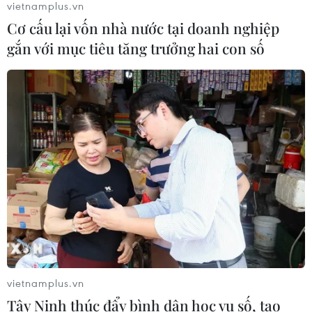
vietnamplus.vn
07/08/2026 08:58
Cơ cấu lại vốn nhà nước tại doanh nghiệp
gắn với mục tiêu tăng trưởng hai con số
Nhà đầu tư Anh đề xuất siêu dự án Tổ
hợp cảng biển 18 tỷ USD tại Quảng
Ninh
07/08/2026 08:33
Canh tác biển - động lực mới cho
kinh tế biển Việt Nam
07/08/2026 08:14
Giá vàng hướng tới tuần tăng mạnh
vietnamplus.vn
nhất kể từ tháng 1/2026
Tây Ninh thúc đẩy bình dân học vụ số, tạo
07/08/2026 08:14