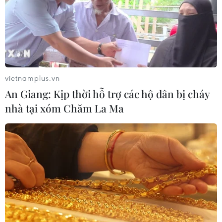
vietnamplus.vn
An Giang: Kịp thời hỗ trợ các hộ dân bị cháy
nhà tại xóm Chăm La Ma
TIN CÙNG CHUYÊN MỤC
Ngân hàng Trung ương Trung Quốc
mua thêm 20 tấn vàng trong tháng 7
07/08/2026 15:21
Chuyên gia quốc tế đánh giá tích cực