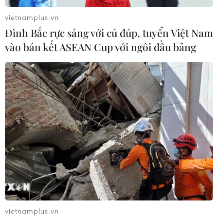
#Quản lý thị trường
#Hàng giả
#Hàng lậu
vietnamplus.vn
#An toàn vệ sinh thực phẩm
TP. Hà Nội
Đình Bắc rực sáng với cú đúp, tuyển Việt Nam
vào bán kết ASEAN Cup với ngôi đầu bảng
Theo dõi VietnamPlus
TIN LIÊN QUAN
vietnamplus.vn