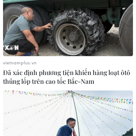
Dự báo sức mua các mặt hàng bánh, mứt, kẹo... trong
dịp lễ, Tết luôn tăng cao, các công ty bánh kẹo đã tăng
sản lượng phục vụ thị trường Tết Bính Thân 2016 lên 10-
20% so với năm trước.
vietnamplus.vn
Đã xác định phương tiện khiến hàng loạt ôtô
thủng lốp trên cao tốc Bắc-Nam