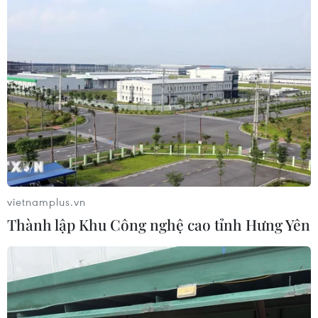
cơ hội lựa chọn cho người tiêu dùng.
vietnamplus.vn
Thành lập Khu Công nghệ cao tỉnh Hưng Yên
Doanh nghiệp và nhà bán lẻ "chạy nước
rút" chuẩn bị hàng Tết
16/12/2015 09:36