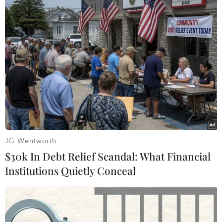
ngoại thành, 6 điểm bán hàng mở qua giao
thừa.
JG Wentworth
$30k In Debt Relief Scandal: What Financial
Institutions Quietly Conceal
Ảnh chỉ mang tính minh họa. (Nguồn: ĐỨc Duy/Vietnam+)