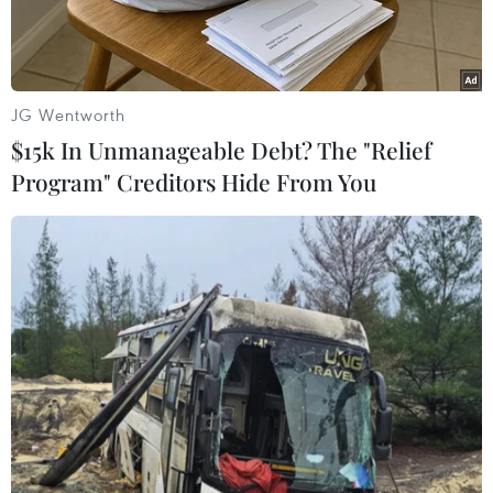
bình ổn giá.
JG Wentworth
$15k In Unmanageable Debt? The "Relief
Program" Creditors Hide From You
Khách hàng đang mua sắm hàng hóa tại siêu thị Fivimart Hà
Nội. (Ảnh: Đức Duy/Vietnam+)
Chỉ còn hơn 2 tháng nữa là đến Tết Nguyên đán