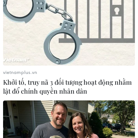
Phương án đưa ra của các doanh nghiệp cũng
nhận được sự đánh giá cao sự ​của lãnh đạo Bộ
Công Thương khi nguồn hàng phục vụ Tết đã có
sự liên kết với các địa phương trong cả nước để
tránh đứt đoạn và đa dạng nhà cung cấp.
Tuy nhiên, ​ngoài việc tăng số lượng, Thứ trưởng
Bộ Công Thương Hồ Thị Kim Thoa cũng đề nghị
các ​nhà bán lẻ cần chú trọng hơn nữa công tác
vietnamplus.vn
đảm bảo chất lượng hàng hóa phục vụ Tết.
Khởi tố, truy nã 3 đối tượng hoạt động nhằm
Tại buổi làm việc với Hà Nội về công tác chuẩn
lật đổ chính quyền nhân dân
bị hàng Tết diễn ra chiều nay (17/11), ​lãnh đạo
Bộ Công Thương ​​yêu cầu các cơ quan chức năng
của thành phố cần đẩy mạnh công tác kiểm tra,
kiểm soát thị trường, không để hàng kém chất
lượng, hàng vi phạm An toàn vệ sinh thực phẩm