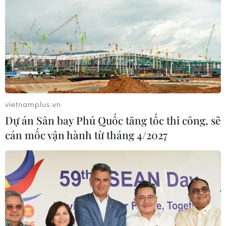
định nhận diện bản sắc văn hóa dân
tộc
06/08/2026 11:29
Khởi động xét chọn Doanh nghiệp
đạt chuẩn văn hóa kinh doanh Việt
Nam 2026
vietnamplus.vn
06/08/2026 10:42
Dự án Sân bay Phú Quốc tăng tốc thi công, sẽ
cán mốc vận hành từ tháng 4/2027
Xã Tây Giang khai mạc Ngày hội văn
hóa Cơ Tu lần thứ 1
06/08/2026 10:38
Thanh Hóa dự kiến bắn pháo hoa vào