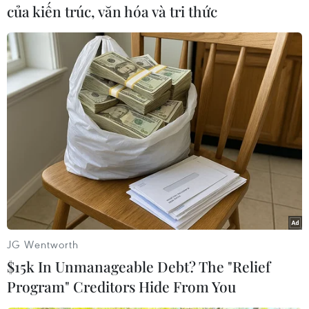
làm mới bản thân của cô. Tuy nhiên, chính điều
của kiến trúc, văn hóa và tri thức
này lại khiến Kim Loan đánh rơi phong độ của
mình.
Cả bốn huấn luyện viên đều cho rằng,
Kim Loan hợp với những gì mạnh mẽ, dữ dội và
cô thiếu sự tinh tế, dồn nén cảm xúc trong bài
hát lần này.
So với các tuần trước, Bảo Anh lựa
chọn ca khúc khá phù hợp với chất giọng và
cảm xúc của mình. Tuy nhiên, Bảo Anh liên tục
hát chênh, phô và lạc giọng. Không chỉ có vậy,
Bảo Anh còn liên tục cho thấy những sự thiếu
hụt trong kỹ thuật thanh nhạc khi xử lý những
khúc cao trào của bài hát.
Bởi vậy, kết quả Bảo
Anh phải dừng cuộc chơi cũng là việc không
JG Wentworth
cần tranh luận nhiều.
Cá tính qua việc lựa
$15k In Unmanageable Debt? The "Relief
chọn ca khúc
Trong đêm liveshow thứ năm,
Program" Creditors Hide From You
việc trình diễn đan xen những ca khúc mới xen