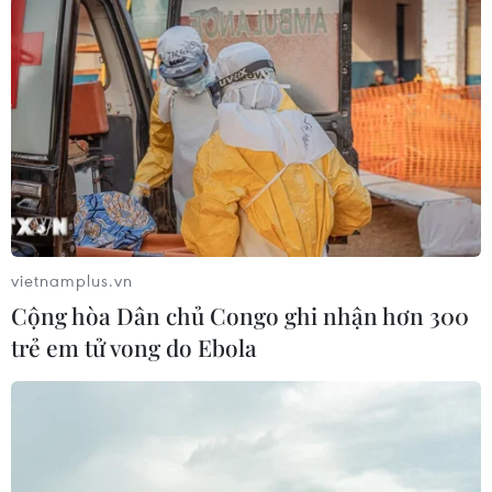
Nghị quyết số 80-NQ/TW: Hải Phòng
- bản sắc cửa biển và chiều sâu văn
hóa
07/08/2026 03:08
Việt Nam hướng tới trở
thành trung tâm văn hóa và sáng tạo
hàng đầu khu vực
06/08/2026 23:33
vietnamplus.vn
Cộng hòa Dân chủ Congo ghi nhận hơn 300
Buổi hòa nhạc kéo dài 639 năm vừa
trẻ em tử vong do Ebola
mới hoàn thành 4% hành trình
06/08/2026 11:54
Dự thảo Luật Kiến trúc: Bổ sung quy