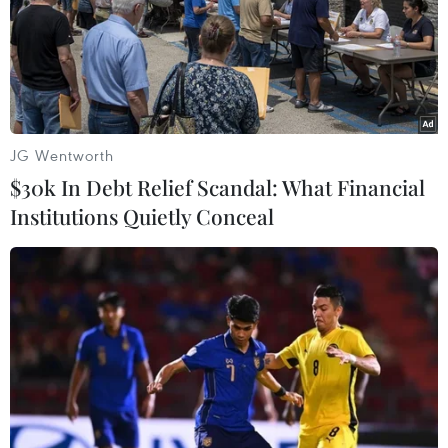
chọn Dương Trần Nghĩa.
Phương Mai (Vietnam+)
JG Wentworth
$30k In Debt Relief Scandal: What Financial
Institutions Quietly Conceal