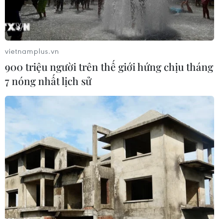
vietnamplus.vn
900 triệu người trên thế giới hứng chịu tháng
7 nóng nhất lịch sử
Thủ tướng Anh Rishi Sunak phát biểu tại London. (Ảnh:
AFP/TTXVN)
Trong thông điệp Năm mới 2023, Thủ tướng
Anh Rishi Sunak hứa hẹn "những điều tốt nhất
của nước Anh" sẽ được thể hiện trong những