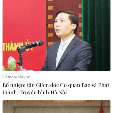
#Năm mới
#Thủ tướng Anh
#Rishi Sunak
#năng lượng
#phục hồi sau đại dịch
#xung đột ở Ukraine
Anh
Theo dõi VietnamPlus
vietnamplus.vn
Bổ nhiệm tân Giám đốc Cơ quan Báo và Phát
thanh, Truyền hình Hà Nội