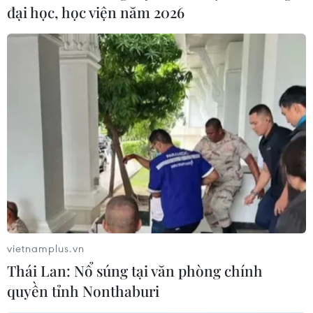
đại học, học viện năm 2026
năng lượng cũng như giảm nhu cầu sử dụng khí đốt.
vietnamplus.vn
Thái Lan: Nổ súng tại văn phòng chính
quyền tỉnh Nonthaburi