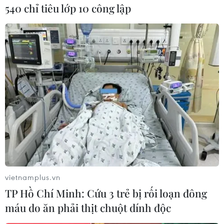
vấn đề di cư bất hợp pháp và ngăn chặn tội
540 chỉ tiêu lớp 10 công lập
phạm lợi dụng cơ chế tị nạn của Anh.
Nhà lãnh đạo Anh không cho rằng tất cả các vấn
đề của đất nước sẽ chấm dứt trong năm mới,
song cho biết năm 2023 là cơ hội để "giới thiệu
những gì tốt nhất của nước Anh" ra thế giới./.
(TTXVN/Vietnam+)
vietnamplus.vn
TP Hồ Chí Minh: Cứu 3 trẻ bị rối loạn đông
máu do ăn phải thịt chuột dính độc