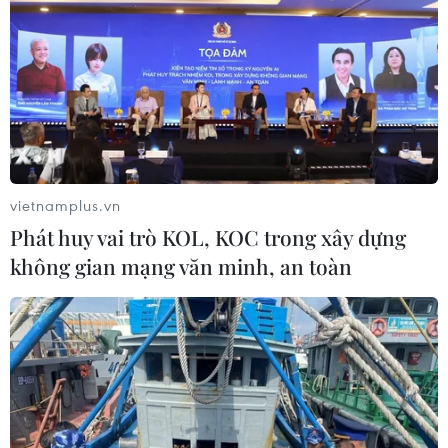
kinh tế Anh dự kiến sẽ thu hẹp trong quý cuối cùng của
năm 2022, điều đó đồng nghĩa với việc nền kinh tế
đang suy thoái.
vietnamplus.vn
Phát huy vai trò KOL, KOC trong xây dựng
không gian mạng văn minh, an toàn
Dự thảo ngân sách Anh - “Cơn ác mộng”