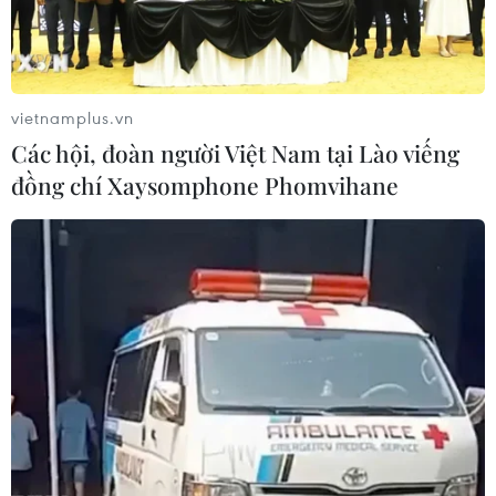
vietnamplus.vn
Các hội, đoàn người Việt Nam tại Lào viếng
đồng chí Xaysomphone Phomvihane
TIN CÙNG CHUYÊN MỤC
Tấn công gây nhiều thương vong tại
Nga và Ukraine
10/08/2026 10:29