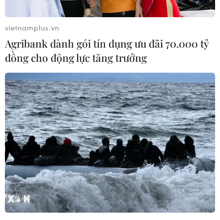
vietnamplus.vn
Agribank dành gói tín dụng ưu đãi 70.000 tỷ
đồng cho động lực tăng trưởng
Thủ tướng Anh Rishi Sunak lần đầu thăm
Ukraine kể từ khi nhậm chức
19/11/2022 14:55
Thủ tướng Anh Rishi Sunak thực hiện chuyến thăm đầu
tiên của ông tới Kiev để gặp Tổng thống Ukraine
Volodymyr Zelensky và xác nhận sự ủng hộ của London
đối với nước này.