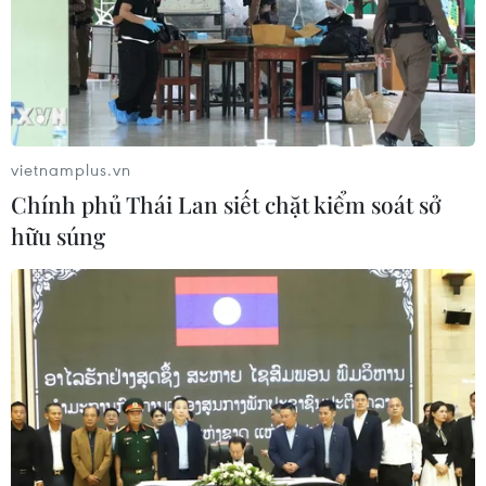
vietnamplus.vn
Chính phủ Thái Lan siết chặt kiểm soát sở
hữu súng