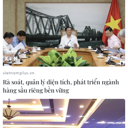
TIN LIÊN QUAN
vietnamplus.vn
Rà soát, quản lý diện tích, phát triển ngành
hàng sầu riêng bền vững
Kinh tế Anh sụt giảm trong quý 3, nguy cơ
suy thoái kéo dài
12/11/2022 14:10
Tuần trước, Ngân hàng trung ương Anh cho biết nền