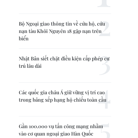
Bộ Ngoại giao thông tin về cứu hộ, cứu
nạn tàu Khôi Nguyên 18 gặp nạn trên
biển
Nhật Bản siết chặt điều kiện cấp phép cư
trú lâu dài
Các quốc gia châu Á giữ vững vị trí cao
trong bảng xếp hạng hộ chiếu toàn cầu
Gần 100.000 vụ tấn công mạng nhằm
vào cơ quan ngoại giao Hàn Quốc