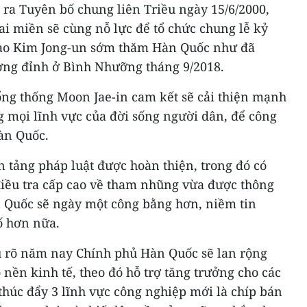
a Tuyên bố chung liên Triều ngày 15/6/2000,
i miền sẽ cùng nỗ lực để tổ chức chung lễ kỷ
đạo Kim Jong-un sớm thăm Hàn Quốc như đã
ượng đỉnh ở Bình Nhưỡng tháng 9/2018.
ổng thống Moon Jae-in cam kết sẽ cải thiện mạnh
g mọi lĩnh vực của đời sống người dân, để công
àn Quốc.
 tảng pháp luật được hoàn thiện, trong đó có
điều tra cấp cao về tham nhũng vừa được thông
n Quốc sẽ ngày một công bằng hơn, niềm tin
ố hơn nữa.
u rõ năm nay Chính phủ Hàn Quốc sẽ lan rộng
 nền kinh tế, theo đó hỗ trợ tăng trưởng cho các
thúc đẩy 3 lĩnh vực công nghiệp mới là chíp bán