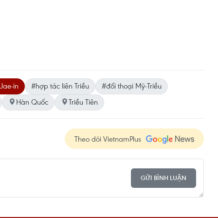
Jae-in
#hợp tác liên Triều
#đối thoại Mỹ-Triều
Hàn Quốc
Triều Tiên
Theo dõi VietnamPlus
GỬI BÌNH LUẬN