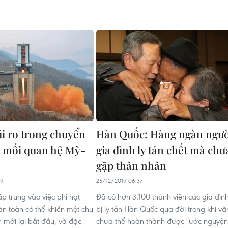
i ro trong chuyển
Hàn Quốc: Hàng ngàn ngườ
 mối quan hệ Mỹ-
gia đình ly tán chết mà chư
gặp thân nhân
29
25/12/2019 06:37
ập trung vào việc phi hạt
Đã có hơn 3.100 thành viên các gia đìn
n toàn có thể khiến một chu
bị ly tán Hàn Quốc qua đời trong khi vẫ
h mới lại bắt đầu, và đặc
chưa thể hoàn thành được "ước nguyện