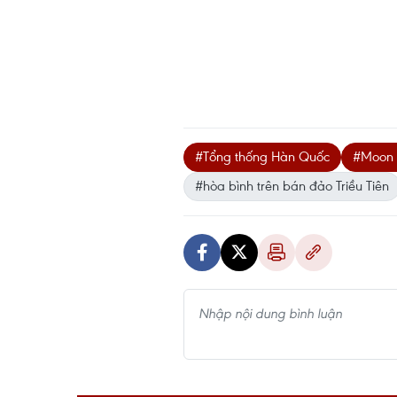
#Tổng thống Hàn Quốc
#Moon 
#hòa bình trên bán đảo Triều Tiên