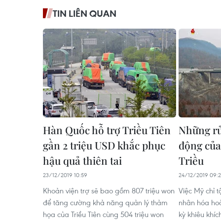
TIN LIÊN QUAN
Hàn Quốc hỗ trợ Triều Tiên
Những rủ
gần 2 triệu USD khắc phục
động của
hậu quả thiên tai
Triều
23/12/2019 10:59
24/12/2019 09:
Khoản viện trợ sẽ bao gồm 807 triệu won
Việc Mỹ chỉ t
để tăng cường khả năng quản lý thảm
nhân hóa hoà
họa của Triều Tiên cùng 504 triệu won
kỳ khiêu khíc