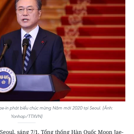
e-in phát biểu chúc mừng Năm mới 2020 tại Seoul. (Ảnh:
Yonhap/TTXVN)
Seoul, sáng 7/1, Tổng thống Hàn Quốc Moon Jae-