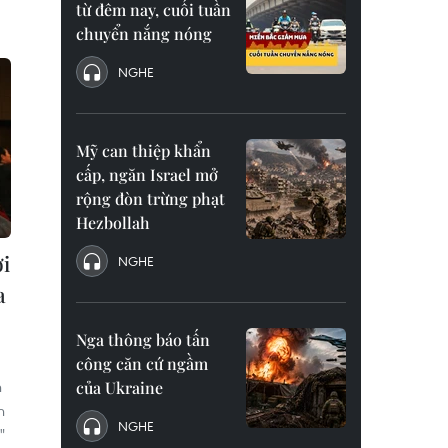
từ đêm nay, cuối tuần
chuyển nắng nóng
NGHE
Mỹ can thiệp khẩn
cấp, ngăn Israel mở
rộng đòn trừng phạt
Hezbollah
i
NGHE
a
Nga thông báo tấn
công căn cứ ngầm
h
của Ukraine
n
NGHE
"