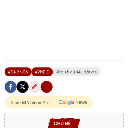
#Đề án 06
#VNEID
#cơ sở dữ liệu đất đai
Theo dõi VietnamPlus