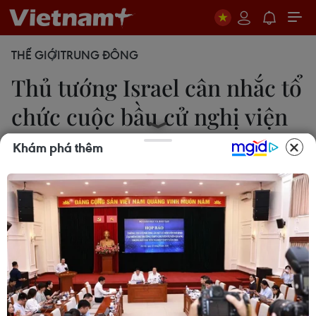
THẾ GIỚI
TRUNG ĐÔNG
Thủ tướng Israel cân nhắc tổ
chức cuộc bầu cử nghị viện
mới
Khám phá thêm
Việt Thắng
24/05/2019 05:26
Thủ tướng Israel Netanyahu đã thông báo với các
thành viên đảng Likud rằng ông đang cân nhắc tổ
chức bầu cử nghị viện mới sau khi cựu Bộ trưởng
Quốc phòng Avigdor Liberman từ chối tham gia