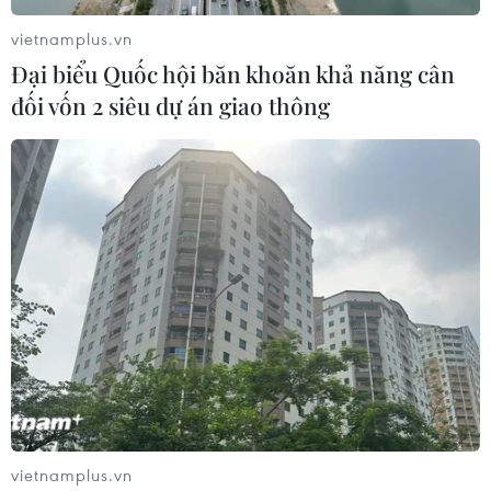
vietnamplus.vn
Đại biểu Quốc hội băn khoăn khả năng cân
đối vốn 2 siêu dự án giao thông
Tổng thống Israel gia hạn thời gian thành
lập chính phủ mới
13/05/2019 12:56
Tổng thống Rivlin đã chấp nhận đề xuất gia hạn thời
hạn cuối từ 14/5 đến 28/5 để tập hợp liên minh, với lý
do các kỳ nghỉ lễ vừa qua cũng như các vấn đề an ninh
liên quan đến Dải Gaza.
vietnamplus.vn