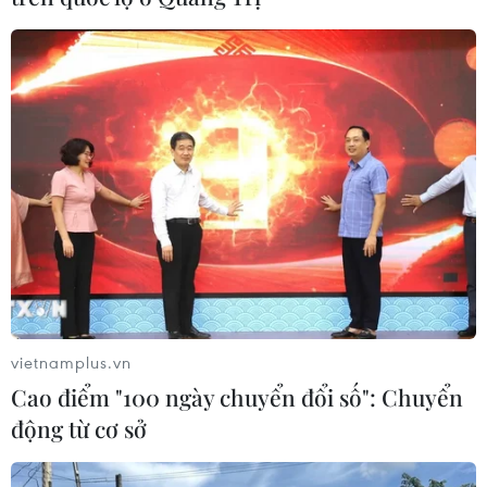
#Thủ tướng Israel Benjamin Netanyahu
#Đảng Likud
#Bầu cử nghị viện
#Luật nghĩa vụ quân sự
Israel
Theo dõi VietnamPlus
TIN LIÊN QUAN
vietnamplus.vn
Cao điểm "100 ngày chuyển đổi số": Chuyển
động từ cơ sở