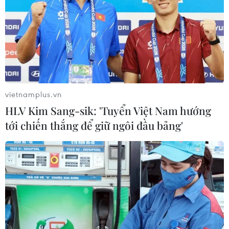
vietnamplus.vn
HLV Kim Sang-sik: 'Tuyển Việt Nam hướng
tới chiến thắng để giữ ngôi đầu bảng'
Thủ tướng Israel Netanyahu được chỉ
định thành lập chính phủ mới
18/04/2019 00:21