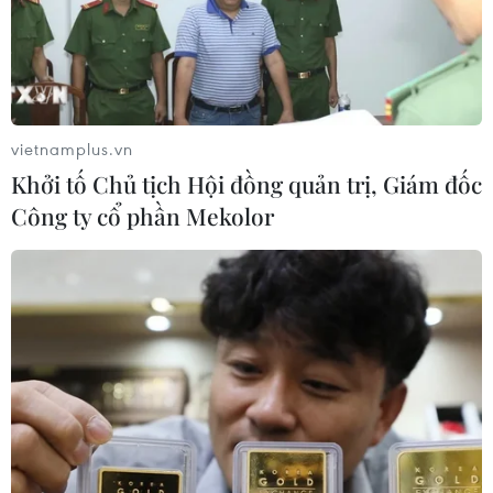
vietnamplus.vn
Khởi tố Chủ tịch Hội đồng quản trị, Giám đốc
TIN CÙNG CHUYÊN MỤC
Công ty cổ phần Mekolor
Iran cảnh báo đáp trả nhằm vào hạ
tầng năng lượng khu vực nếu bị tấn
công
06/08/2026 04:37
Iran và Oman đạt thỏa thuận về
tuyến vận tải qua eo biển Hormuz
06/08/2026 04:36