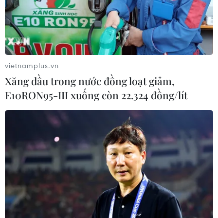
Tổng thống Israel Reuven Rivlin đã chính thức chỉ định
Thủ tướng Benjamin Netanyahu đứng ra thành lập chính
phủ liên minh mới sau cuộc bầu cử Quốc hội (Knesset)
lần thứ 21 vừa qua.
vietnamplus.vn
Xăng dầu trong nước đồng loạt giảm,
E10RON95-III xuống còn 22.324 đồng/lít