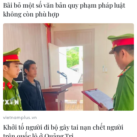
và đảng Do Thái giáo chính thống Shas và
Bãi bỏ một số văn bản quy phạm pháp luật
United Torah Judaism./.
không còn phù hợp
(TTXVN/Vietnam+)
vietnamplus.vn
Khởi tố người đi bộ gây tai nạn chết người
trên quốc lộ ở Quảng Trị