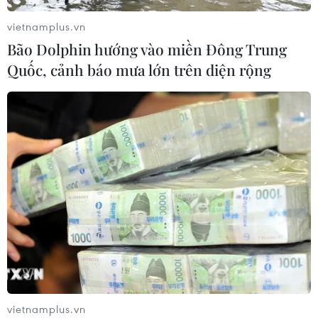
vietnamplus.vn
Xem thêm
Bão Dolphin hướng vào miền Đông Trung
Quốc, cảnh báo mưa lớn trên diện rộng
CƠ QUAN CHỦ QUẢN: THÔNG TẤN XÃ VIỆT NAM
Tổng Biên tập: TRẦN TIẾN DUẨN
Phó Tổng Biên tập: NGUYỄN THỊ TÁM, KHÚC THANH
THỦY
Sở hữu trí tuệ
Quy định sử dụng
RSS
Hỗ trợ
Ngôn ngữ
TTXVN
vietnamplus.vn