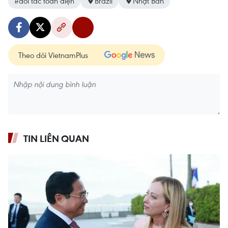
#đối tác toàn diện
Brazil
Nhật Bản
Theo dõi VietnamPlus
TIN LIÊN QUAN