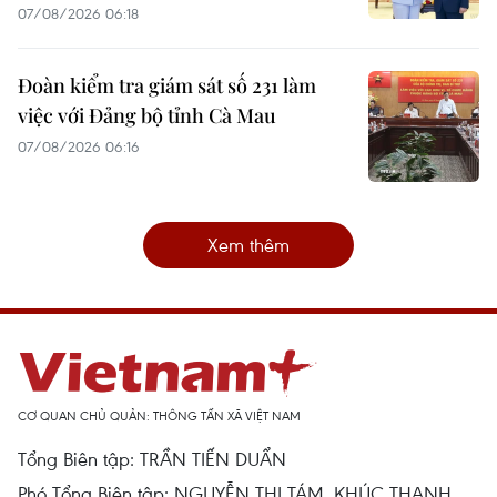
07/08/2026 06:18
Đoàn kiểm tra giám sát số 231 làm
việc với Đảng bộ tỉnh Cà Mau
07/08/2026 06:16
Xem thêm
CƠ QUAN CHỦ QUẢN: THÔNG TẤN XÃ VIỆT NAM
Tổng Biên tập: TRẦN TIẾN DUẨN
Phó Tổng Biên tập: NGUYỄN THỊ TÁM, KHÚC THANH