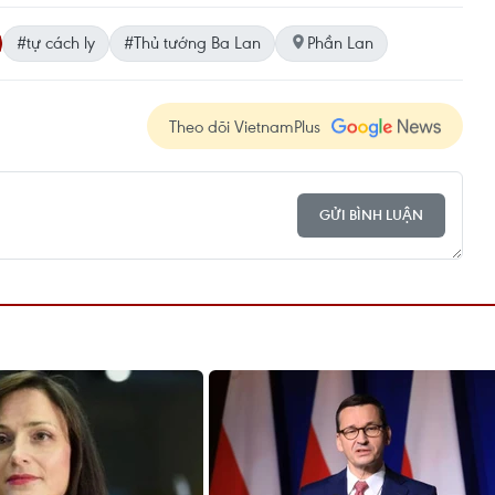
#tự cách ly
#Thủ tướng Ba Lan
Phần Lan
Theo dõi VietnamPlus
GỬI BÌNH LUẬN