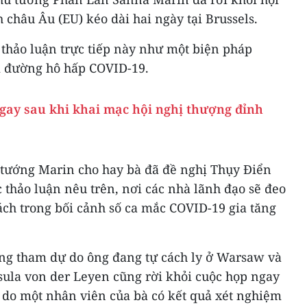
châu Âu (EU) kéo dài hai ngày tại Brussels.
c thảo luận trực tiếp này như một biện pháp
 đường hô hấp COVID-19.
ngay sau khi khai mạc hội nghị thượng đỉnh
ủ tướng Marin cho hay bà đã đề nghị Thụy Điển
c thảo luận nêu trên, nơi các nhà lãnh đạo sẽ đeo
ách trong bối cảnh số ca mắc COVID-19 gia tăng
ng tham dự do ông đang tự cách ly ở Warsaw và
sula von der Leyen cũng rời khỏi cuộc họp ngay
 do một nhân viên của bà có kết quả xét nghiệm