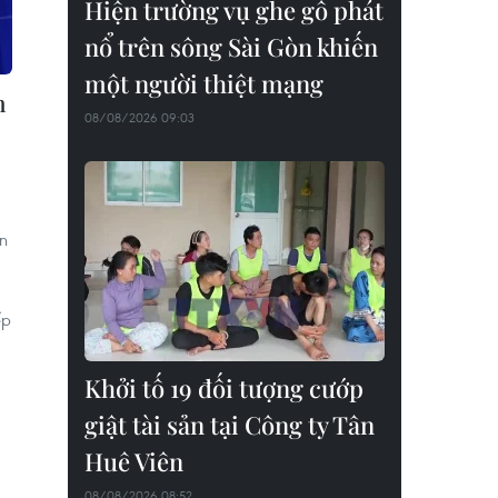
Hiện trường vụ ghe gỗ phát
nổ trên sông Sài Gòn khiến
một người thiệt mạng
h
08/08/2026 09:03
n
ếp
Khởi tố 19 đối tượng cướp
giật tài sản tại Công ty Tân
Huê Viên
08/08/2026 08:52