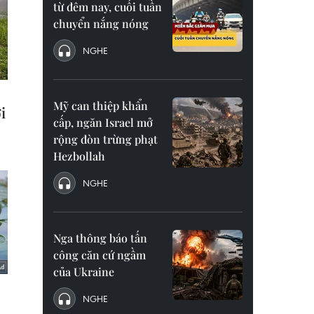
từ đêm nay, cuối tuần
chuyển nắng nóng
NGHE
Mỹ can thiệp khẩn
cấp, ngăn Israel mở
rộng đòn trừng phạt
Hezbollah
NGHE
Nga thông báo tấn
công căn cứ ngầm
của Ukraine
NGHE