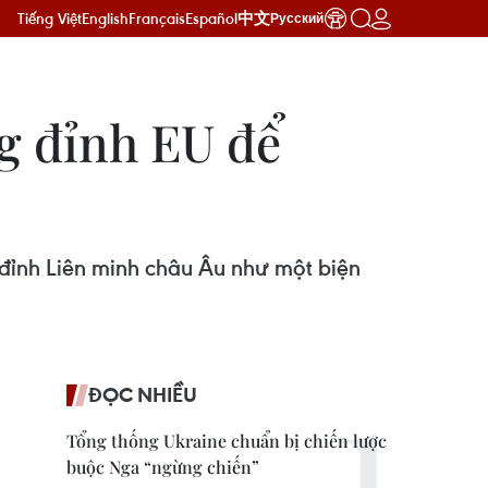
Tiếng Việt
English
Français
Español
中文
Русский
g đỉnh EU để
 đỉnh Liên minh châu Âu như một biện
ĐỌC NHIỀU
Tổng thống Ukraine chuẩn bị chiến lược
buộc Nga “ngừng chiến”