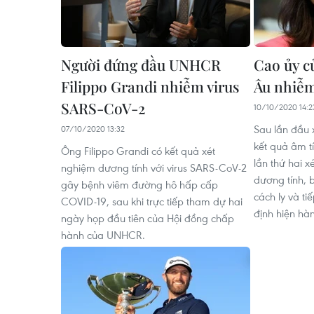
Người đứng đầu UNHCR
Cao ủy c
Filippo Grandi nhiễm virus
Âu nhiễm
SARS-CoV-2
10/10/2020 14:2
Sau lần đầu
07/10/2020 13:32
kết quả âm t
Ông Filippo Grandi có kết quả xét
lần thứ hai 
nghiệm dương tính với virus SARS-CoV-2
dương tính, 
gây bệnh viêm đường hô hấp cấp
cách ly và ti
COVID-19, sau khi trực tiếp tham dự hai
định hiện hà
ngày họp đầu tiên của Hội đồng chấp
hành của UNHCR.