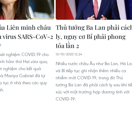
ủa Liên minh châu
Thủ tướng Ba Lan phải các
 virus SARS-CoV-2
ly, nguy cơ Bỉ phải phong
tỏa lần 2
3
 xét nghiệm COVID-19 cho
13/10/2020 12:24
ính hôm thứ Hai vừa qua,
Nhiều nước châu Âu như Ba Lan, Hà La
xét nghiệm cho kết quả
và Bỉ tiếp tục ghi nhận thêm nhiều ca
bà Mariya Gabriel đã tự
nhiễm mới COVID-19, trong đó Thủ
ếp tục ở nhà theo các quy
tướng Ba Lan đã phải cách ly sau khi ti
nh.
xúc với một trường hợp dương tính với
COVID-19.