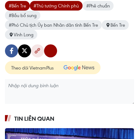
#Bến Tre
#Thủ tướng Chính phủ
#Phê chuẩn
#Bầu bổ sung
#Phó Chủ tịch Ủy ban Nhân dân tỉnh Bến Tre
Bến Tre
Vĩnh Long
Theo dõi VietnamPlus
TIN LIÊN QUAN