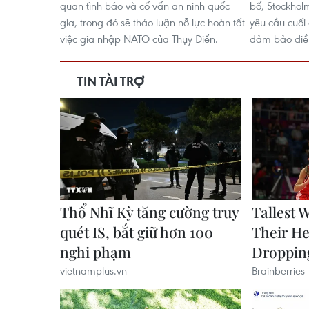
quan tình báo và cố vấn an ninh quốc
bố, Stockho
gia, trong đó sẽ thảo luận nỗ lực hoàn tất
yêu cầu cuối
việc gia nhập NATO của Thụy Điển.
đảm bảo điề