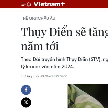
THẾ GIỚI
CHÂU ÂU
Thụy Điển sẽ tăn
năm tới
Theo Đài truyền hình Thụy Điển (STV), n
tỷ kronor vào năm 2024.
Trương Tuấn
29/06/2023 01:00