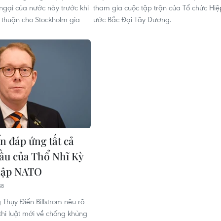
gại của nước này trước khi
tham gia cuộc tập trận của Tổ chức Hiệ
thuận cho Stockholm gia
ước Bắc Đại Tây Dương.
n đáp ứng tất cả
cầu của Thổ Nhĩ Kỳ
hập NATO
58
Thụy Điển Billstrom nêu rõ
 thi luật mới về chống khủng