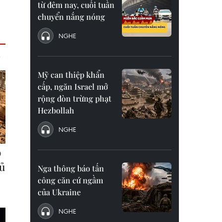
từ đêm nay, cuối tuần
chuyển nắng nóng
NGHE
Mỹ can thiệp khẩn
cấp, ngăn Israel mở
rộng đòn trừng phạt
Hezbollah
NGHE
Nga thông báo tấn
công căn cứ ngầm
của Ukraine
NGHE