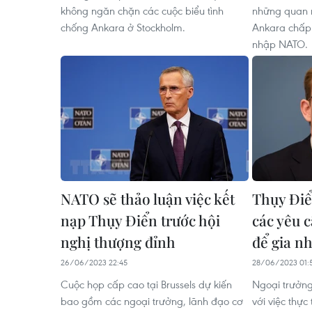
không ngăn chặn các cuộc biểu tình
những quan n
chống Ankara ở Stockholm.
Ankara chấp 
nhập NATO.
NATO sẽ thảo luận việc kết
Thụy Điể
nạp Thụy Điển trước hội
các yêu 
nghị thượng đỉnh
để gia n
26/06/2023 22:45
28/06/2023 01:
Cuộc họp cấp cao tại Brussels dự kiến
Ngoại trưởng 
bao gồm các ngoại trưởng, lãnh đạo cơ
với việc thực