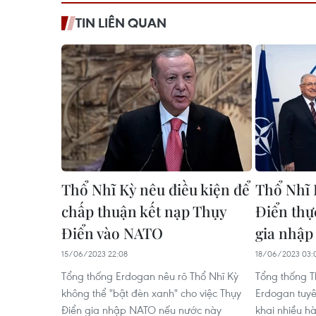
TIN LIÊN QUAN
Thổ Nhĩ Kỳ nêu điều kiện để
Thổ Nhĩ 
chấp thuận kết nạp Thụy
Điển thự
Điển vào NATO
gia nhậ
15/06/2023 22:08
18/06/2023 03:
Tổng thống Erdogan nêu rõ Thổ Nhĩ Kỳ
Tổng thống T
không thể "bật đèn xanh" cho việc Thụy
Erdogan tuyê
Điển gia nhập NATO nếu nước này
khai nhiều h