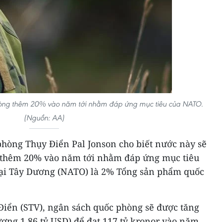
hòng thêm 20% vào năm tới nhằm đáp ứng mục tiêu của NATO.
(Nguồn: AA)
phòng Thụy Điển Pal Jonson cho biết nước này sẽ
 thêm 20% vào năm tới nhằm đáp ứng mục tiêu
Đại Tây Dương (NATO) là 2% Tổng sản phẩm quốc
Điển (STV), ngân sách quốc phòng sẽ được tăng
ơng 1,86 tỷ USD) để đạt 117 tỷ kronor vào năm