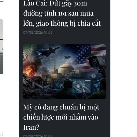
Lào Cai: Đứt gãy 30m
đường tỉnh 161 sau mưa
lớn, giao thông bị chia cắt
07/08/2026 10:08
Mỹ có đang chuẩn bị một
chiến lược mới nhằm vào
Iran?
để
07/08/2026 10:08