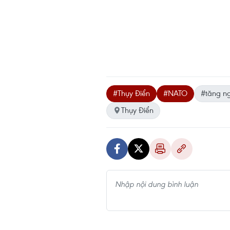
#Thụy Điển
#NATO
#tăng n
Thụy Điển