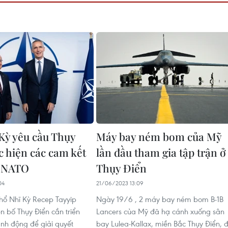
Kỳ yêu cầu Thụy
Máy bay ném bom của Mỹ
c hiện các cam kết
lần đầu tham gia tập trận ở
p NATO
Thụy Điển
04
21/06/2023 13:09
hổ Nhĩ Kỳ Recep Tayyip
Ngày 19/6 , 2 máy bay ném bom B-1B
n bố Thụy Điển cần triển
Lancers của Mỹ đã hạ cánh xuống sân
ành động để giải quyết
bay Lulea-Kallax, miền Bắc Thụy Điển, 