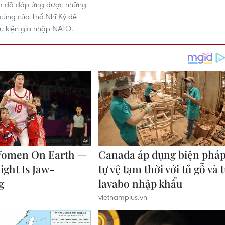
lm đã đáp ứng được những
 cùng của Thổ Nhĩ Kỳ để
u kiện gia nhập NATO.