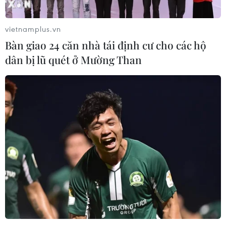
vietnamplus.vn
Bàn giao 24 căn nhà tái định cư cho các hộ
dân bị lũ quét ở Mường Than
Khoảng một nửa dân số Nam Phi có thể đã
mắc COVID-19
18/02/2021 11:05
Là nước châu Phi chịu tác động nặng nề nhất của