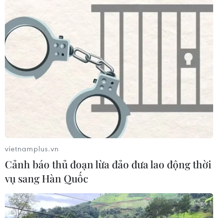
điểm trên cả nước.
Ngoài ra, các nhân viên làm việc tại biên giới,
khu cách ly và lực lượng y tế tuyến đầu sẽ là
những người Australia đầu tiên được tiêm
vắcxin ngừa COVID-19. Vắcxin của
Pfizer/BioNTech sẽ là loại vắcxin ngừa COVID-
19 đầu tiên được dùng tại Australia. Australia
hiện đã đặt mua 20 triệu liều vắcxin của
Pfizer/BioNTech.
Giới chức y tế Australia nhấn mạnh chương
vietnamplus.vn
trình tiêm phòng sẽ được hoàn tất nhanh chóng
Cảnh báo thủ đoạn lừa đảo đưa lao động thời
và an toàn theo đúng mục tiêu mà chính phủ
vụ sang Hàn Quốc
đặt ra là tiêm phòng cho toàn dân vào tháng 10
tới.
Giới chức Hong Kong (Trung Quốc) thông báo