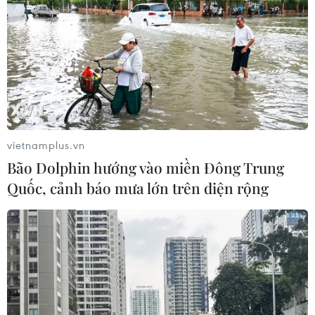
(TTXVN/Vietnam+)
vietnamplus.vn
Bão Dolphin hướng vào miền Đông Trung
Quốc, cảnh báo mưa lớn trên diện rộng
#COVID-19
#Đông Nam Á
#xét nghiệm COVID-19
#vắcxin ngừa COVID-19
#CoviVac
#Pfizer/BioNTech