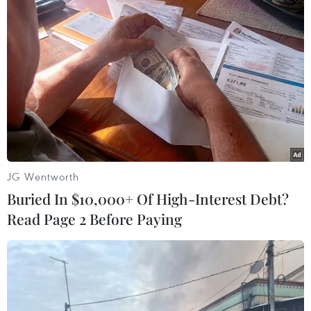
cảnh tại Anh, Nam Phi và Brazil đều phải tiến
hành xét nghiệm COVID-19 tự trả phí. Hiện Ấn
Độ chưa có đường bay thẳng với Brazil và Nam
Phi.
JG Wentworth
Buried In $10,000+ Of High-Interest Debt?
Read Page 2 Before Paying
Nhân viên y tế tiêm vắcxin phòng COVID-19 cho người dân tại