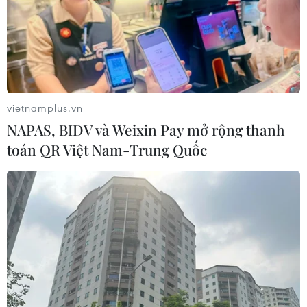
vietnamplus.vn
NAPAS, BIDV và Weixin Pay mở rộng thanh
toán QR Việt Nam-Trung Quốc
Indonesia thử nghiệm giai đoạn hai
vắcxin ngừa COVID-19
18/02/2021 15:00