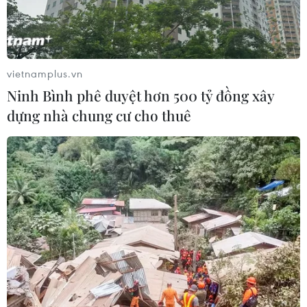
Các cuộc thử nghiệm lâm sàng giai đoạn hai đã được
tiến hành sau khi hoàn tất giai đoạn một vào cuối tháng
1/2021 với kết quả tốt và không gây bất cứ vấn đề nào
nghiêm trọng với 27 tình nguyện viên.
vietnamplus.vn
Ninh Bình phê duyệt hơn 500 tỷ đồng xây
dựng nhà chung cư cho thuê