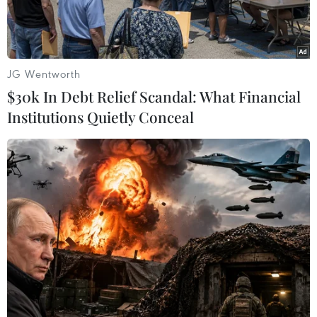
JG Wentworth
$30k In Debt Relief Scandal: What Financial
Institutions Quietly Conceal
Học sinh tới lớp học sau khi trường học mở cửa trở lại tại New
York , Mỹ. (Ảnh: AFP/TTXVN)
Theo trang thống kê worldometers.info, tính
đến 22 giờ ngày 18/2 (giờ Việt Nam), toàn thế
giới đã ghi nhận 110.540.408 ca nhiễm virus