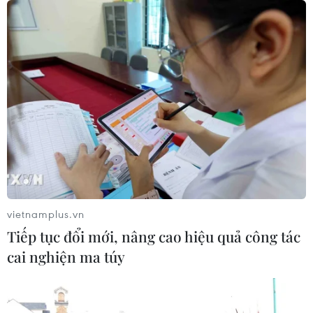
Biến thể của virus SARS-CoV-2 ở Nam Phi
làm giảm công hiệu của vắcxin
18/02/2021 12:17
Biến thể của virus SARS-CoV-2 được phát hiện tại Nam
Phi có thể làm giảm 2/3 khả năng bảo vệ kháng thể
của vắcxin ngừa bệnh viêm đường hô hấp cấp COVID-
19, do 2 hãng dược phẩm Pfizer/BioNTech bào chế.
vietnamplus.vn
Tiếp tục đổi mới, nâng cao hiệu quả công tác
cai nghiện ma túy