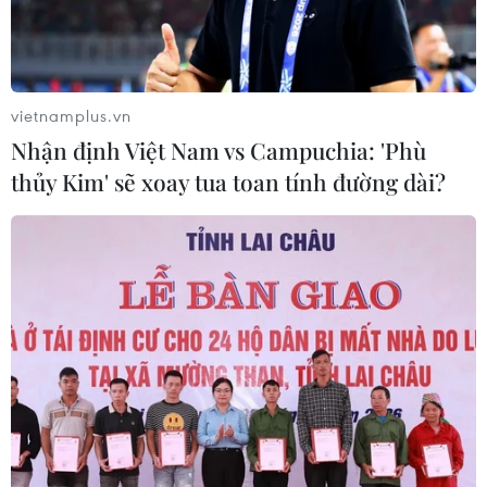
vietnamplus.vn
Nhận định Việt Nam vs Campuchia: 'Phù
thủy Kim' sẽ xoay tua toan tính đường dài?
Indonesia sẽ tiêm chủng COVID-19 vào
ban đêm trong tháng Ramadan
18/02/2021 11:07
Chương trình tiêm chủng quốc gia ngừa COVID-19 miễn
phí sẽ được tiến hành vào ban đêm đối với những
người Hồi giáo trong tháng ăn chay Ramadan dự kiến
diễn ra từ ngày 12/4 đến ngày 12/5 tới.