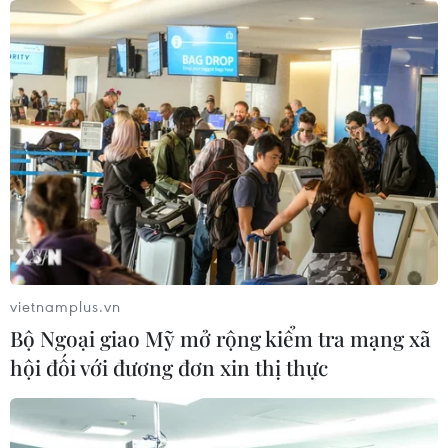
trưởng Eurozone
05/08/2026 22:59
Tổng thống Nga thay đổi vị
trí các chỉ huy tại mặt trận Ukraine
05/08/2026 15:26
Đâm dao ở trung tâm London, một
nữ nghi phạm bị bắt giữ
vietnamplus.vn
05/08/2026 15:07
Bộ Ngoại giao Mỹ mở rộng kiểm tra mạng xã
hội đối với đương đơn xin thị thực
Nhiều chuyến bay tại Đức chuyển
hướng do vật thể bay gần đường