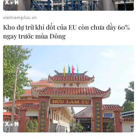
việc cấp thị thực cho các nhà báo Trung Quốc, trong khi
Bắc Kinh khẳng định sẽ thực hiện biện pháp tương ứng
vietnamplus.vn
với các nhà báo Mỹ.
Kho dự trữ khí đốt của EU còn chưa đầy 60%
ngay trước mùa Đông
Nhà báo Mỹ nói về vụ nổ đường