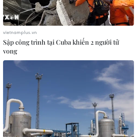
vietnamplus.vn
Sập công trình tại Cuba khiến 2 người tử
vong
Mỹ và Trung Quốc đạt thỏa thuận về vấn
đề đi lại của nhà báo
17/11/2021 14:58
Mỹ cam kết triển khai quy trình thủ tục trong nước về