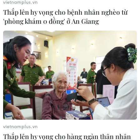
vietnamplus.vn
ống dẫn khí đốt Dòng chảy phương Bắc
Thắp lên hy vọng cho bệnh nhân nghèo từ
09/02/2023 11:10
'phòng khám 0 đồng' ở An Giang
Bản tin ngày 9/2/2023 có những nội dung sau đây:
Nhà báo Mỹ nói về vụ nổ đường ống Nord Stream, Nhà
Trắng cho là 'thông tin sai sự thật'; Đà Lạt muốn mở
casino, chợ đêm...
vietnamplus.vn
Thắp lên hy vọng cho hàng ngàn thân nhân