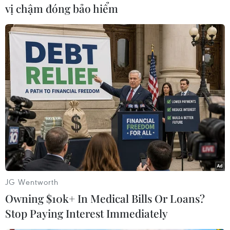
vị chậm đóng bảo hiểm
#Điện Kremlin
#Tòa án quận Lefortovsky
#Tạm giam
JG Wentworth
#Nhà báo Mỹ
Mỹ
Nga
Owning $10k+ In Medical Bills Or Loans?
Stop Paying Interest Immediately