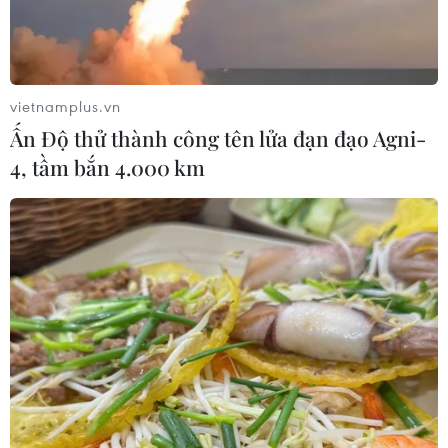
TIN CÙNG CHUYÊN MỤC
Nga thoái vốn nhà nước khỏi Sân bay
Quốc tế Sheremetyevo
vietnamplus.vn
07/08/2026 00:22
Ấn Độ thử thành công tên lửa đạn đạo Agni-
4, tầm bắn 4.000 km
Nga thông báo tấn công căn
cứ ngầm của Ukraine
06/08/2026 16:21
Tây Ban Nha: 100 người thiệt mạng
trong vụ vượt biển ồ ạt vào Ceuta
06/08/2026 16:03