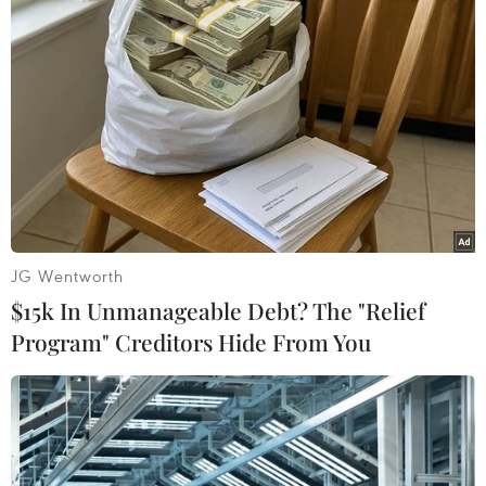
Trung Quốc đáp trả Mỹ về việc hạn chế cơ
quan truyền thông Bắc Kinh
18/03/2020 02:12
Trung Quốc yêu cầu các nhà báo Mỹ làm việc cho New
York Times, Wall Street Journal và Washington Post nộp
lại thẻ tác nghiệp trong 2 tuần và những người này sẽ
không được làm việc tại Trung Quốc.
JG Wentworth
$15k In Unmanageable Debt? The "Relief
Program" Creditors Hide From You