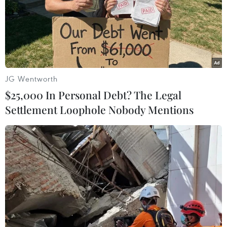
JG Wentworth
$25,000 In Personal Debt? The Legal
Settlement Loophole Nobody Mentions
Giới chức Thổ Nhĩ Kỳ điều tra cái chết của
một nhà báo Mỹ
24/09/2020 04:33
Giới chức Thổ Nhĩ Kỳ đang mở cuộc điều tra liên quan
đến cái chết của nhà báo Andre Vltchek, người đã tử
vong khi đang du lịch tại nước này.