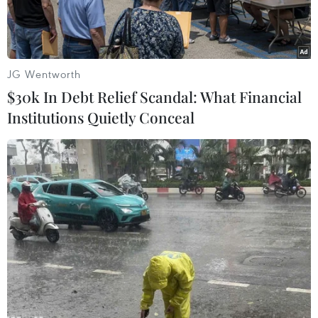
JG Wentworth
$30k In Debt Relief Scandal: What Financial
Institutions Quietly Conceal
Nhà báo Mỹ Evan Gershkovich.(Nguồn: BBC)
Tòa án quận Lefortovsky ở thủ đô Moskva (Nga)
ngày 30/3 ra lệnh tạm giam 2 tháng đối với nhà
báo Mỹ Evan Gershkovich vì nghi ngờ làm gián
điệp.
Thông báo của tòa nêu rõ ông Gershkovich,
phóng viên của báo The Wall Street Journal, bị