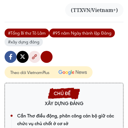
(TTXVN/Vietnam+)
#Tổng Bí thư Tô Lâm
#95 năm Ngày thành lập Đảng
#xây dựng đảng
Theo dõi VietnamPlus
XÂY DỰNG ĐẢNG
Cần Thơ điều động, phân công cán bộ giữ các
chức vụ chủ chốt ở cơ sở