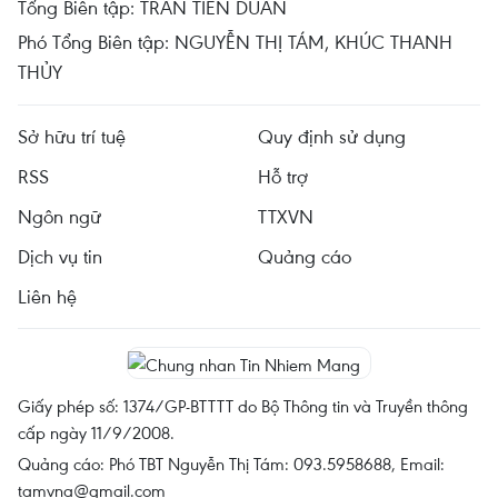
Tổng Biên tập: TRẦN TIẾN DUẨN
Phó Tổng Biên tập: NGUYỄN THỊ TÁM, KHÚC THANH
THỦY
Sở hữu trí tuệ
Quy định sử dụng
RSS
Hỗ trợ
Ngôn ngữ
TTXVN
Dịch vụ tin
Quảng cáo
Liên hệ
Giấy phép số: 1374/GP-BTTTT do Bộ Thông tin và Truyền thông
cấp ngày 11/9/2008.
Quảng cáo: Phó TBT Nguyễn Thị Tám: 093.5958688, Email:
tamvna@gmail.com