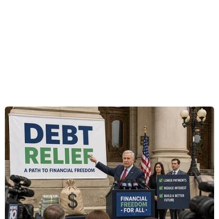
bài phát biểu tại Brussels hồi tháng trước.
Trả lời họp báo chung với người đồng cấp
Romania Klaus Iohannis, Tổng thống Trump
nêu rõ: "Tôi... nước Mỹ cam kết Điều 5. Tất
nhiên chúng tôi hiện diện ở đó để bảo vệ. Đó là
một trong những lý do tôi muốn các bên đảm
bảo rằng chúng ta có một lực lượng rất mạnh,
bằng việc đóng góp đủ số tiền cần thiết để có
được lực lượng đó."
Tổng thống Trump đã gây sốc tại hội nghị
thượng đỉnh ở Brussels hôm 25/5 vừa qua khi
không công khai tuyên bố ủng hộ cam kết
phòng thủ chung của NATO, thay vào đó lại chỉ
trích các đồng minh không đóng góp đầy đủ cho