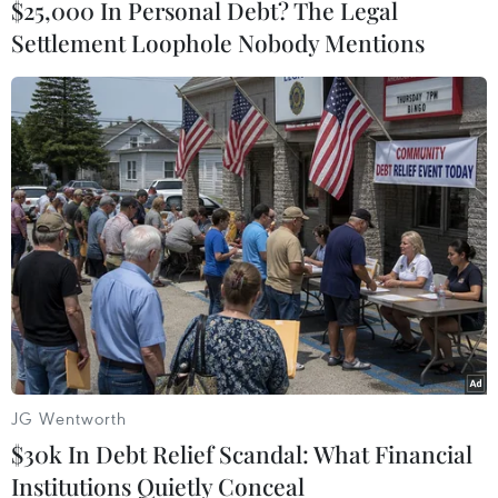
$25,000 In Personal Debt? The Legal
Settlement Loophole Nobody Mentions
Theo dõi VietnamPlus
TIN LIÊN QUAN
JG Wentworth
$30k In Debt Relief Scandal: What Financial
Institutions Quietly Conceal