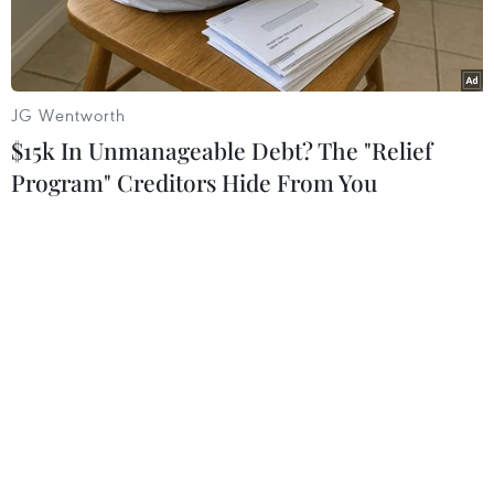
JG Wentworth
$15k In Unmanageable Debt? The "Relief
Program" Creditors Hide From You
Tổng thống Mỹ Donald Trump. (Ảnh: AFP/TTXVN)
AFP đưa tin, ngày 9/6, Tổng thống Mỹ Donald
Trump khẳng định Washington duy trì cam kết
về phòng thủ chung với NATO, sau khi ông
không đưa ra tuyên bố ủng hộ điều này trong