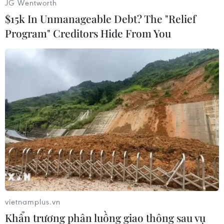
JG Wentworth
Người hùng cơ bắp Schwarzenegger
$15k In Unmanageable Debt? The "Relief
quay lại nghề
Program" Creditors Hide From You
12/02/2011 02:27
Xem thêm
CƠ QUAN CHỦ QUẢN: THÔNG TẤN XÃ VIỆT NAM
Tổng Biên tập: TRẦN TIẾN DUẨN
Phó Tổng Biên tập: NGUYỄN THỊ TÁM, KHÚC THANH
vietnamplus.vn
THỦY
Khẩn trương phân luồng giao thông sau vụ