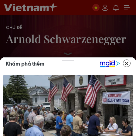
CHỦ ĐỀ
Arnold Schwarzenegger
Khám phá thêm
Schwarzenegger gác các dự án phim
vì việc riêng
20/05/2011 07:03
Phát hiện về "cô vợ ôsin" của Kẻ hủy
diệt Arnold
18/05/2011 15:44