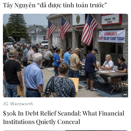
Tây Nguyên “đã được tính toán trước”
#Anorld Schwarzenegger
#The Governator
#Phim hoạt hình
Theo dõi VietnamPlus
JG Wentworth
$30k In Debt Relief Scandal: What Financial
Institutions Quietly Conceal