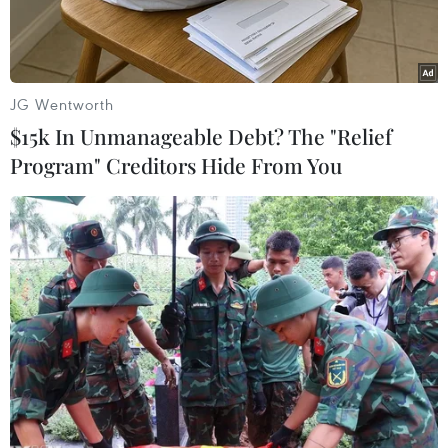
Governator
."
Bộ phim ca ngợi một nhân vật siêu anh hùng và
cũng là phiên bản về chínhcuộc đời ông.
JG Wentworth
$15k In Unmanageable Debt? The "Relief
Mặc dù thông tin chi tiết về dự án phải sang
Program" Creditors Hide From You
tuần mới được công bố, songSchwarzenegger
và nhà sáng lập hãng Marvel - Stan Lee đã tiết
lộ các kếhoạch của mình cho tờ Entertainment
Weekly.
Vị cựu thống đốc bang California này cho hay:
“'
The Governator
' rấtđơn giản. Nội dung chính
của bộ phim nói về sự nghiệp của tôi, lúc là lực
sĩ thểhình, khi là diễn viên phim hành động và
lúc là thống đốc. Nhân vật được xâydựng với vai