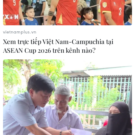
Quan điểm của cơ quan quản lý về
lùm xùm quanh phim "Hoàng hậu
cuối cùng"
20/07/2026 04:31
vietnamplus.vn
Xem trực tiếp Việt Nam-Campuchia tại
Thanh âm vượt đại dương: Phim đặc
ASEAN Cup 2026 trên kênh nào?
biệt dịp kỷ niệm 79 năm Ngày
Thương binh-Liệt sỹ
18/07/2026 02:27
Chiếu miễn phí nhiều bộ phim về đề
tài cách mạng nhân kỷ niệm ngày
27/7
09/07/2026 03:44
179 bộ phim dự Liên hoan phim thiếu