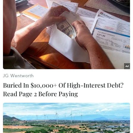
Câu chuyện điện ảnh: Bom tấn "The
Odyssey" giữ vững ngôi vương
phòng vé
27/07/2026 05:25
Nghị định 189 vừa có hiệu lực, phim
Nhà nước đặt hàng lập tức "gây sốt"
phòng vé
JG Wentworth
24/07/2026 11:44
Buried In $10,000+ Of High-Interest Debt?
Read Page 2 Before Paying
The Odyssey “độc chiếm” IMAX, fan
ngậm ngùi vì Spider-Man 4 không có
suất
24/07/2026 04:09