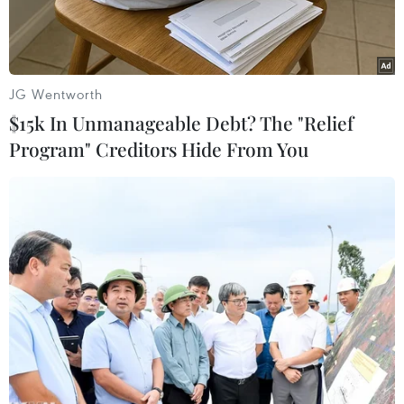
ôsin" này là ai và đã cóảnh hưởng thế nào đến
cuộc đời của vị cựu thống đốc bang California.
Theo hai trang tin RadarOnline và ABC News thì
JG Wentworth
người phụ nữ thứ 2 xuất hiệntrong mối quan hệ
$15k In Unmanageable Debt? The "Relief
giữa Schwarzenegger và vợ Maria Shriver có
Program" Creditors Hide From You
tên là MildredPatricia Baena, với biệt danh
"Patty."
Bà Baena đã làm người giúp việc cho nhà
Schwarzenegger trong suốt 20 năm qua.
Cách đây 14 năm, "ôsin" này đã sinh hạ được
một bé trai
. Vào tháng Giêng vừaqua, Baena đã
chấm dứt công việc phục vụ của mình tại nhà
cựu diễn viên "Kẻ hủydiệt."