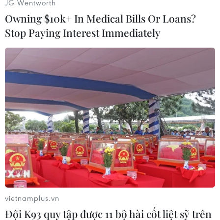
JG Wentworth
Owning $10k+ In Medical Bills Or Loans?
Văn Hưng (Vietnam+)
Stop Paying Interest Immediately
vietnamplus.vn
#Schwarzenegger
#Thống đốc bang California
Đội K93 quy tập được 11 bộ hài cốt liệt sỹ trên