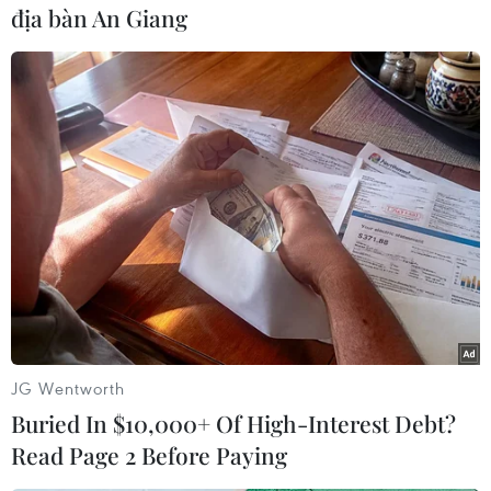
#Kẻ hủy diệt
#Patty
Anh
địa bàn An Giang
Theo dõi VietnamPlus
TIN CÙNG CHUYÊN MỤC
Đà Nẵng: Hỗ trợ 700 triệu đồng cho
đồng bào nghèo xã Hùng Sơn
JG Wentworth
08/08/2026 09:58
Buried In $10,000+ Of High-Interest Debt?
Read Page 2 Before Paying