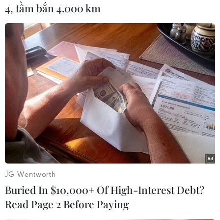
4, tầm bắn 4.000 km
CƠ QUAN CHỦ QUẢN: THÔNG TẤN XÃ VIỆT NAM
Tổng Biên tập: TRẦN TIẾN DUẨN
Phó Tổng Biên tập: NGUYỄN THỊ TÁM, KHÚC THANH
THỦY
Sở hữu trí tuệ
Quy định sử dụng
RSS
Hỗ trợ
Ngôn ngữ
TTXVN
Dịch vụ tin
Quảng cáo
Liên hệ
JG Wentworth
Buried In $10,000+ Of High-Interest Debt?
Read Page 2 Before Paying
Giấy phép số: 1374/GP-BTTTT do Bộ Thông tin và Truyền thông
cấp ngày 11/9/2008.