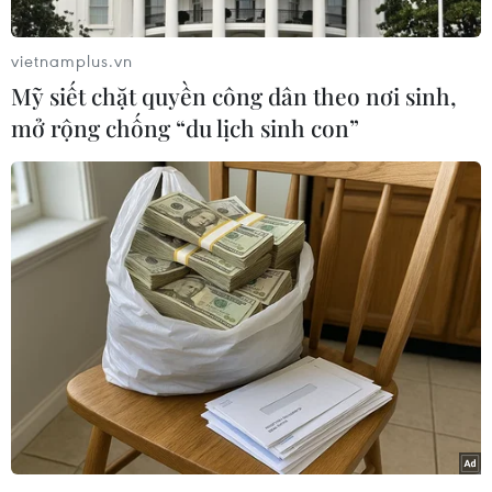
vietnamplus.vn
Hoạt động cứu hộ
Mỹ siết chặt quyền công dân theo nơi sinh,
khẩn trương chiếc phà bị cháy
mở rộng chống “du lịch sinh con”
29/12/2014 10:24
Thêm nhiều người được cứu khỏi
chiếc phà bị cháy của Italy
29/12/2014 09:20
Vụ cháy tàu ở Hy Lạp: 1 người chết,
190 người đã được cứu
29/12/2014 01:19