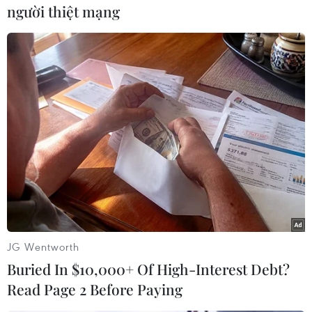
người thiệt mạng
dân cư. Nguyên nhân, thiệt hại do vụ cháy gây
ra đang được điều tra làm rõ./.
(TTXVN/Vietnam+)
JG Wentworth
Buried In $10,000+ Of High-Interest Debt?
Read Page 2 Before Paying