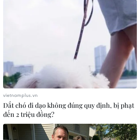
#Máy bơm nước
#HỎa hoạn
#CHáy nhà xưởng
#Xưởng phế liệu
#Lính cứu hỏa
#Xe cứu hỏa
#Phòng cháy chữa cháy
#An toàn cháy nổ
#tin tức mới nhất
#tin tức 24h
#tin tức thời sự
#tin tức trong nước
#VietnamPlus
#Vietnam
#Plus
Tp. Hồ Chí Minh
Theo dõi VietnamPlus
vietnamplus.vn
Dắt chó đi dạo không đúng quy định, bị phạt
đến 2 triệu đồng?