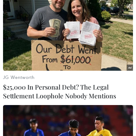
TIN LIÊN QUAN
JG Wentworth
$25,000 In Personal Debt? The Legal
Settlement Loophole Nobody Mentions
Cháy kho chứa hàng gần khu vực
chợ Vinh, khói bốc đen kịt
09/12/2018 08:50
Chiều 9/12, vụ cháy lớn xảy ra tại dãy nhà kho chứa