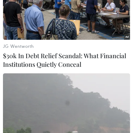
09/12/2018 10:44
Do trong kho toàn hàng hóa dễ cháy như nhựa, thực
phẩm, đồ đạc…trong khi đường giao thông ra vào khu
vực cháy khó khăn nên việc chữa cháy gặp nhiều khó
khăn.
JG Wentworth
$30k In Debt Relief Scandal: What Financial
Institutions Quietly Conceal