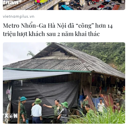
vietnamplus.vn
Metro Nhổn-Ga Hà Nội đã “cõng” hơn 14
triệu lượt khách sau 2 năm khai thác
Quan chức Mỹ bi quan về khả năng đạt
thỏa thuận với Trung Quốc
09/12/2018 22:57
Đại diện Thương mại Mỹ Robert Lighthizer cho rằng thời
điểm 1/3/2019 là thời hạn chót đầy khó khăn để đạt
được thỏa thuận nhằm ngăn chặn một cuộc chiến
thương mại lan rộng giữa 2 cường quốc kinh tế.