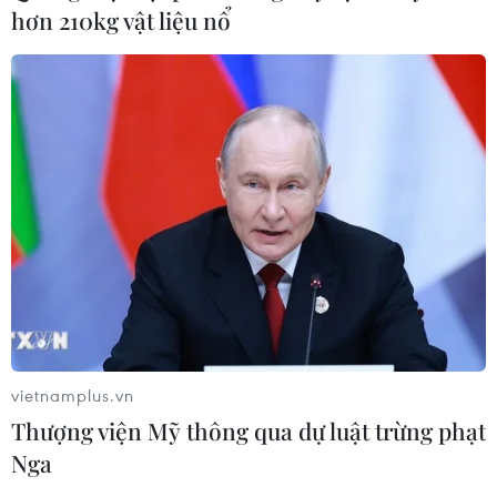
Hà Nội kiên quyết xử lý vi phạm tại
hơn 210kg vật liệu nổ
hồ Đồng Đò
08/08/2026 03:29
65 năm thảm họa da cam: Tiếp nối
công lý, sẻ chia nỗi đau
08/08/2026 03:28
Vĩnh Long: Còn thông tin là còn tìm
kiếm, không bỏ sót hài cốt liệt sỹ
08/08/2026 03:23
vietnamplus.vn
Thượng viện Mỹ thông qua dự luật trừng phạt
Nga
Kết luận số 75-KL/TW: Cà Mau chủ