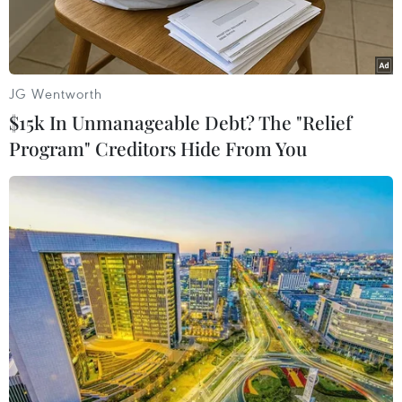
JG Wentworth
$15k In Unmanageable Debt? The "Relief
Program" Creditors Hide From You
(Ảnh minh họa: Nguyễn Oanh/TTXVN)
Sáng 10/12, hỏa hoạn đã xảy ra tại 3 kho xưởng
chứa phế liệu liền kề rộng hàng ngàn mét
vuông nằm trên đường Nữ Dân Công, ấp 4, xã
Vĩnh Lộc A, huyện Bình Chánh (Thành phố Hồ