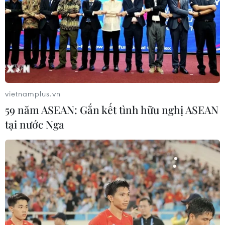
07/08/2026 23:00
Bế mạc Hội thi lực lượng tham gia
bảo vệ an ninh, trật tự ở cơ sở giỏi
toàn quốc
07/08/2026 15:57
vietnamplus.vn
59 năm ASEAN: Gắn kết tình hữu nghị ASEAN
7 học sinh đội tuyển Việt Nam đoạt
tại nước Nga
huy chương tại Olympic AI quốc tế
07/08/2026 15:27
Áp thấp nhiệt đới trên vịnh Bắc Bộ sẽ
gây ảnh hưởng thế nào tới Việt Nam?
07/08/2026 14:38