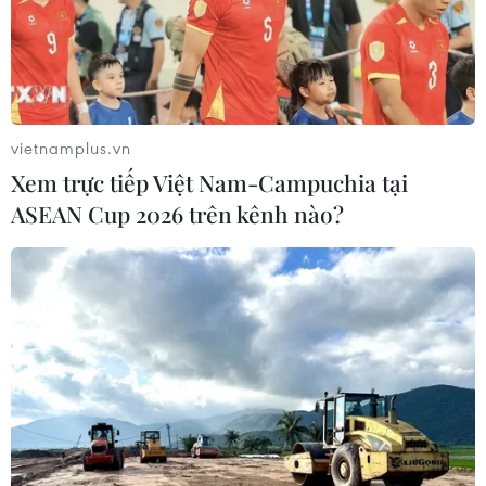
Cảnh sát giao thông triển khai chiến
dịch nâng cao kỹ năng lái xe môtô, xe
gắn máy
vietnamplus.vn
07/08/2026 14:37
Xem trực tiếp Việt Nam-Campuchia tại
ASEAN Cup 2026 trên kênh nào?
Tăng cường năng lực ứng phó tình
trạng khẩn cấp với danh mục trang
thiết bị mới
07/08/2026 14:20
Khởi tố, truy nã 3 đối tượng hoạt
động nhằm lật đổ chính quyền nhân
dân
07/08/2026 13:51