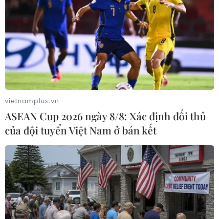
hàng hóa ở số 28A đường Thái Phiên, thành phố Vinh,
tỉnh Nghệ An, gây thiệt hại nặng nề.
vietnamplus.vn
ASEAN Cup 2026 ngày 8/8: Xác định đối thủ
của đội tuyển Việt Nam ở bán kết
Nỗ lực dập tắt đám cháy lớn tại
kho hàng gần chợ Vinh