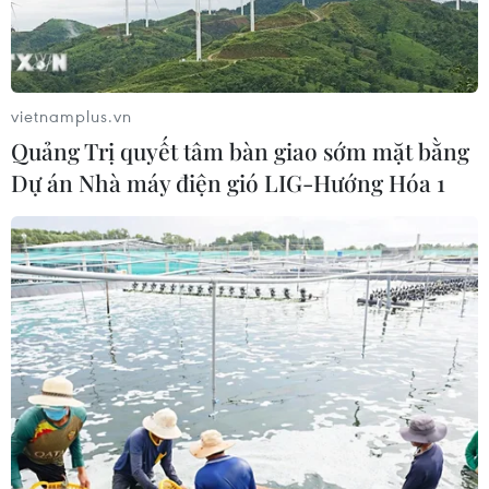
vietnamplus.vn
Quảng Trị quyết tâm bàn giao sớm mặt bằng
Dự án Nhà máy điện gió LIG-Hướng Hóa 1
TIN CÙNG CHUYÊN MỤC
Ghe gỗ phát nổ trên sông Sài Gòn
khiến một người thiệt mạng
08/08/2026 04:44