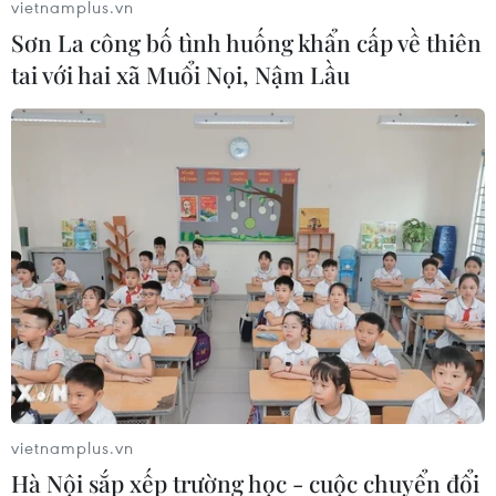
vietnamplus.vn
Sơn La công bố tình huống khẩn cấp về thiên
tai với hai xã Muổi Nọi, Nậm Lầu
Vụ cháy gần khu vực chợ Vinh: Ước tính
thiệt hại hàng tỷ đồng
10/12/2018 04:34
Lực lượng chức năng chưa thống kê cụ thể về mức độ
thiệt hại sau vụ cháy kho hàng gần chợ Vinh, có gần 10
vietnamplus.vn
kho hàng bị thiệt hại, trong đó, nhiều kho hàng bị thiêu
Hà Nội sắp xếp trường học - cuộc chuyển đổi
rụi hoàn toàn.