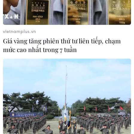
kinh tế, đồng thờigóp phần phát huy tinh thần
đoàn kết, hữu nghị giữa Việt Nam với các nước
trongkhu vực, những năm gần đây thành phố
Hồ Chí Minh đã tăng cường hợp tác tronghoạt
vietnamplus.vn
động tình nguyện với các tổ chức nước ngoài.
Giá vàng tăng phiên thứ tư liên tiếp, chạm
mức cao nhất trong 7 tuần
Ngày 12/7, Thành đoàn thành phố Hồ Chí Minh
đã triển khai các hoạt động tìnhnguyện của sinh
viên, thanh niên thành phố tại nước bạn Lào.
Đợt này, có 100chiến sĩ tham gia tình nguyện tại
hai tỉnh Attapeu và Champasak trong thời
giantừ 20/7 đến 3/8/2013, với các hoạt động như:
tuyên truyền tư vấn, khám bệnh,phát thuốc cho
người dân địa phương; trao quà cho gia đình
khó khăn; trao tặngnhà hữu nghị “Tuổi trẻ Việt-
Lào."