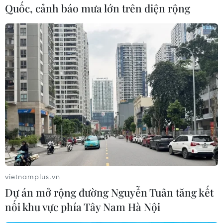
Quốc, cảnh báo mưa lớn trên diện rộng
#Hoạt động tình nguyện
#Giao lưu quốc tế
Campuchia
Lào
Malaysia
Theo dõi VietnamPlus
TIN CÙNG CHUYÊN MỤC
vietnamplus.vn
Hà Nội tăng tốc thi công
Dự án mở rộng đường Nguyễn Tuân tăng kết
đường Vành đai 1 đoạn Hoàng Cầu-
nối khu vực phía Tây Nam Hà Nội
Voi Phục