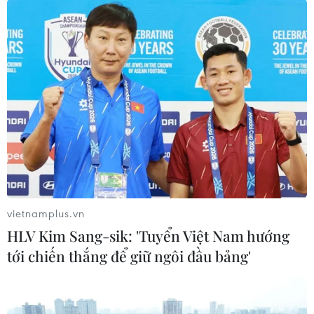
06/08/2026 16:07
Khởi tố Chủ tịch Hội đồng quản trị,
Giám đốc Công ty cổ phần Mekolor
06/08/2026 16:06
Đồng Nai yêu cầu đẩy nhanh tiến độ
dự án kết nối vùng, sân bay Long
Thành
06/08/2026 16:05
vietnamplus.vn
HLV Kim Sang-sik: 'Tuyển Việt Nam hướng
Toàn cảnh vụ sai phạm điểm
tới chiến thắng để giữ ngôi đầu bảng'
thi trường THPT chuyên Tuyên
Quang
06/08/2026 16:04