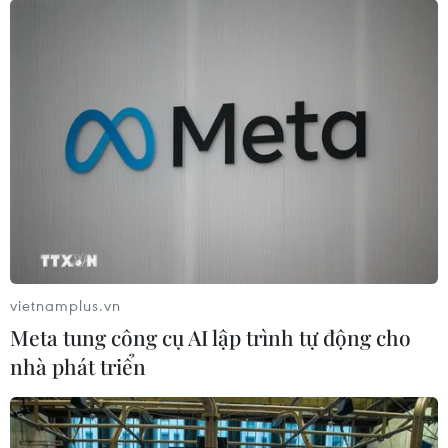
đột phá tư duy quy hoạch đô thị
06/08/2026 11:34
Hỗ trợ toàn diện thúc đẩy người
khuyết tật tham gia tích cực vào đời
sống xã hội
06/08/2026 11:33
Hà Nội: 'Đánh thức' di sản văn hóa,
mở đường cho sáng tạo
vietnamplus.vn
06/08/2026 11:25
Meta tung công cụ AI lập trình tự động cho
nhà phát triển
Đồng Nai cảnh báo người dân không
ném vật thể vào phương tiện trên cao