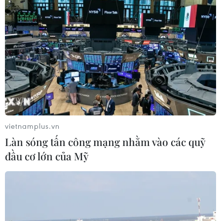
tốc
06/08/2026 11:24
Người dân không sử dụng sản phẩm
giảm cân không rõ nguồn gốc, chưa
được cấp phép
06/08/2026 11:22
Xem thêm
vietnamplus.vn
Làn sóng tấn công mạng nhằm vào các quỹ
đầu cơ lớn của Mỹ
CƠ QUAN CHỦ QUẢN: THÔNG TẤN XÃ VIỆT NAM
Tổng Biên tập: TRẦN TIẾN DUẨN