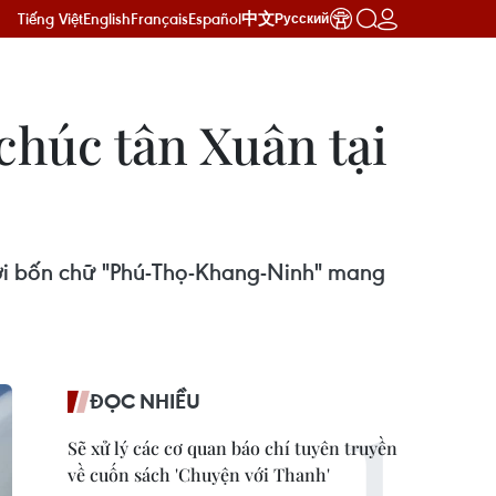
Tiếng Việt
English
Français
Español
中文
Русский
chúc tân Xuân tại
với bốn chữ "Phú-Thọ-Khang-Ninh" mang
ĐỌC NHIỀU
Sẽ xử lý các cơ quan báo chí tuyên truyền
về cuốn sách 'Chuyện với Thanh'