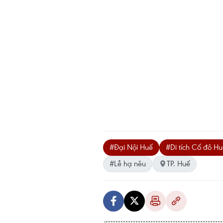
#Đại Nội Huế
#Di tích Cố đô H
#Lễ hạ nêu
TP. Huế