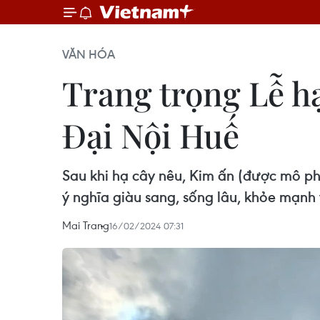
VĂN HÓA
Trang trọng Lễ hạ
Đại Nội Huế
Sau khi hạ cây nêu, Kim ấn (được mô p
ý nghĩa giàu sang, sống lâu, khỏe mạnh 
Mai Trang
16/02/2024 07:31