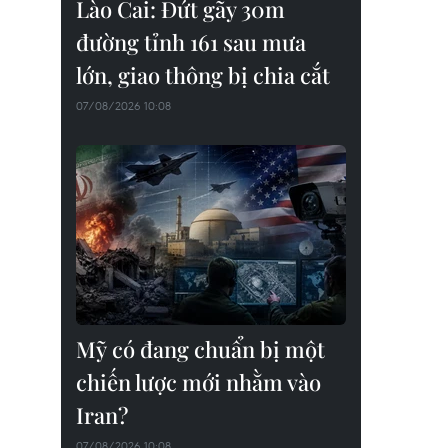
Lào Cai: Đứt gãy 30m
đường tỉnh 161 sau mưa
lớn, giao thông bị chia cắt
07/08/2026 10:08
Mỹ có đang chuẩn bị một
chiến lược mới nhằm vào
Iran?
07/08/2026 10:08