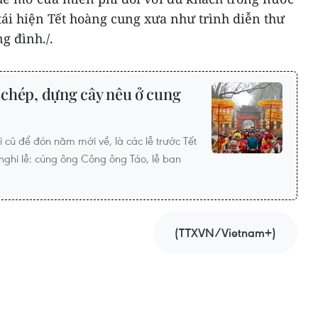
tái hiện Tết hoàng cung xưa như trình diễn thư
ng đình./.
á chép, dựng cây nêu ở cung
i cũ để đón năm mới về, là các lễ trước Tết
ghi lễ: cúng ông Công ông Táo, lễ ban
(TTXVN/Vietnam+)