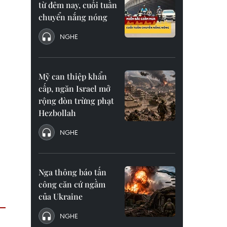
từ đêm nay, cuối tuần
chuyển nắng nóng
NGHE
Mỹ can thiệp khẩn
cấp, ngăn Israel mở
rộng đòn trừng phạt
Hezbollah
NGHE
Nga thông báo tấn
công căn cứ ngầm
của Ukraine
NGHE