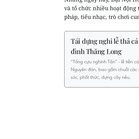
và tổ chức nhiều hoạt động 
pháp, tiểu nhạc, trò chơi cu
Tái dựng nghi lễ thả c
đình Thăng Long
“Tống cựu nghinh Tân” - lễ tiễn cá
Nguyên đán, bao gồm chuỗi các n
sóc, phất thức, dựng cây nêu.