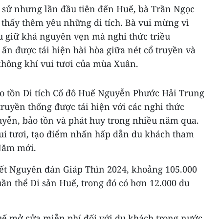
h sử nhưng lần đầu tiên đến Huế, bà Trần Ngọc
 thấy thêm yêu những di tích. Bà vui mừng vì
ưu giữ khá nguyên vẹn mà nghi thức triều
ấn được tái hiện hài hòa giữa nét cổ truyền và
không khí vui tươi của mùa Xuân.
o tồn Di tích Cố đô Huế Nguyễn Phước Hải Trung
truyền thống được tái hiện với các nghi thức
uyễn, bảo tồn và phát huy trong nhiều năm qua.
ui tươi, tạo điểm nhấn hấp dẫn du khách tham
Năm mới.
Tết Nguyên đán Giáp Thìn 2024, khoảng 105.000
n thể Di sản Huế, trong đó có hơn 12.000 du
ế mở cửa miễn phí đối với du khách trong nước