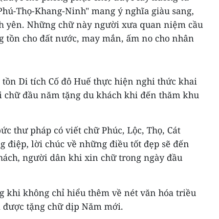
Phú-Thọ-Khang-Ninh" mang ý nghĩa giàu sang,
nh yên. Những chữ này người xưa quan niệm cầu
ờng tồn cho đất nước, may mắn, ấm no cho nhân
tồn Di tích Cố đô Huế thực hiện nghi thức khai
i chữ đầu năm tặng du khách khi đến thăm khu
c thư pháp có viết chữ Phúc, Lộc, Thọ, Cát
 điệp, lời chúc về những điều tốt đẹp sẽ đến
hách, người dân khi xin chữ trong ngày đầu
 khi không chỉ hiểu thêm về nét văn hóa triều
 được tặng chữ dịp Năm mới.