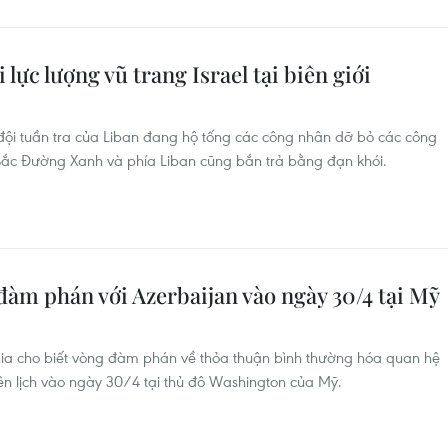
 lực lượng vũ trang Israel tại biên giới
 đội tuần tra của Liban đang hộ tống các công nhân dỡ bỏ các công
a Bắc Đường Xanh và phía Liban cũng bắn trả bằng đạn khói.
àm phán với Azerbaijan vào ngày 30/4 tại Mỹ
a cho biết vòng đàm phán về thỏa thuận bình thường hóa quan hệ
n lịch vào ngày 30/4 tại thủ đô Washington của Mỹ.