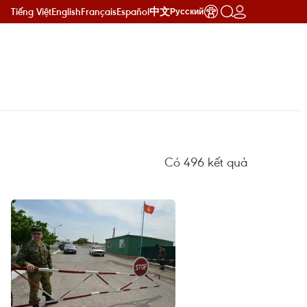
Tiếng Việt
English
Français
Español
中文
Русский
Có
496
kết quả