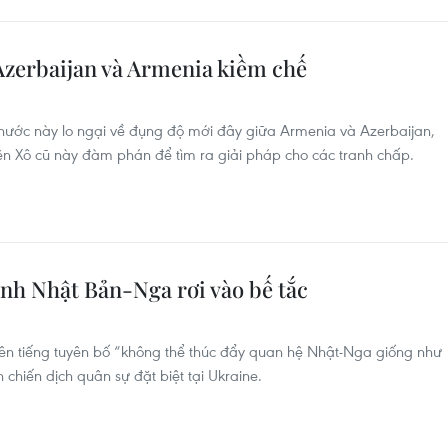
Azerbaijan và Armenia kiềm chế
ước này lo ngại về đụng độ mới đây giữa Armenia và Azerbaijan,
iên Xô cũ này đàm phán để tìm ra giải pháp cho các tranh chấp.
nh Nhật Bản-Nga rơi vào bế tắc
ên tiếng tuyên bố “không thể thúc đẩy quan hệ Nhật-Nga giống như
 chiến dịch quân sự đặt biệt tại Ukraine.