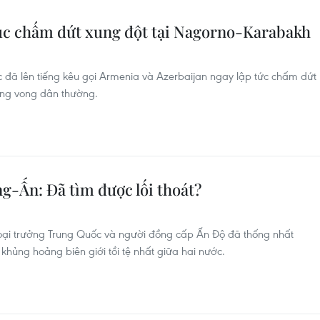
úc chấm dứt xung đột tại Nagorno-Karabakh
 đã lên tiếng kêu gọi Armenia và Azerbaijan ngay lập tức chấm dứt
ơng vong dân thường.
g-Ấn: Đã tìm được lối thoát?
goại trưởng Trung Quốc và người đồng cấp Ấn Độ đã thống nhất
hủng hoảng biên giới tồi tệ nhất giữa hai nước.