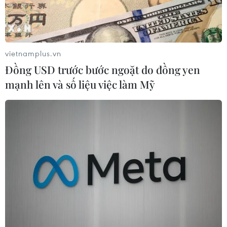
vietnamplus.vn
Đồng USD trước bước ngoặt do đồng yen
mạnh lên và số liệu việc làm Mỹ
Hy Lạp cáo buộc máy bay tiêm kích Thổ
Nhĩ Kỳ xâm phạm không phận
18/12/2019 23:18
Bộ Tổng tham mưu Quốc phòng Hy Lạp cho biết 4 máy