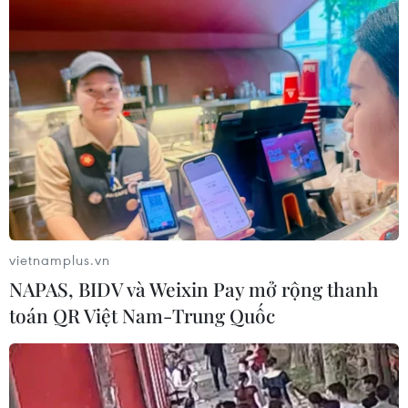
Máy bay chở khách nội địa đầu tiên
của Nga hoàn tất chuyến bay thử
nghiệm
04/08/2026 01:25
Bí mật sau những chung cư không
niên hạn ở Pháp
04/08/2026 01:03
vietnamplus.vn
NAPAS, BIDV và Weixin Pay mở rộng thanh
toán QR Việt Nam-Trung Quốc
Ukraine tiếp tục dội UAV vào
kho hàng của nền tảng bán lẻ lớn tại
Nga
03/08/2026 15:02