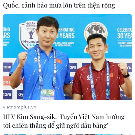
Quốc, cảnh báo mưa lớn trên diện rộng
#Hy Lạp
#Thổ Nhĩ Kỳ
#Tranh chấp lãnh thổ
#sông Evros
#Maritsa
#Trầm tích
Hy Lạp
Thổ Nhĩ Kỳ
vietnamplus.vn
HLV Kim Sang-sik: 'Tuyển Việt Nam hướng
tới chiến thắng để giữ ngôi đầu bảng'