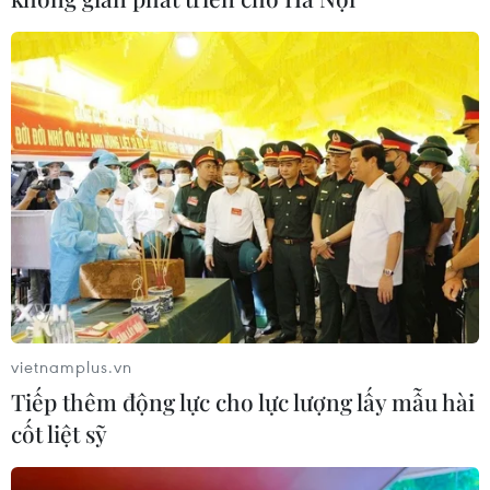
04/08/2026 15:17
Tây Ban Nha phát trực tiếp nhật thực
toàn phần từ độ cao 9.000 m
04/08/2026 13:23
Tàu chở hàng của Thổ Nhĩ Kỳ bị tấn
công trên Biển Đen
04/08/2026 05:54
vietnamplus.vn
Tiếp thêm động lực cho lực lượng lấy mẫu hài
Vì sao Google khiến Mỹ và
cốt liệt sỹ
EU đối đầu về chủ quyền số?
04/08/2026 04:13