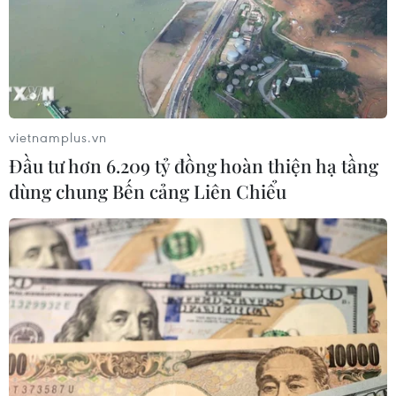
vietnamplus.vn
Đầu tư hơn 6.209 tỷ đồng hoàn thiện hạ tầng
dùng chung Bến cảng Liên Chiểu
Hy Lạp: Thổ Nhĩ Kỳ lợi dụng cuộc khủng
hoảng di cư cho mục đích riêng
04/10/2019 11:51
Thủ tướng Hy Lạp cáo buộc Thổ Nhĩ Kỳ lợi dụng cuộc
khủng hoảng di cư của châu Âu cho mục đích riêng,
đồng thời nhấn mạnh Ankara có thể phải kiểm soát
dòng người đổ tới "Lục địa Già."