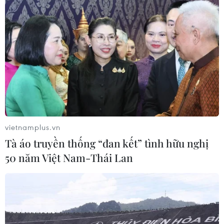
Va chạm giữa tàu Hy Lạp và Thổ Nhĩ Kỳ
trên Biển Aegean
04/05/2018 12:13
Hy Lạp ngày 4/5 cho biết đã xảy ra va chạm giữa một
tàu chiến của nước này và một tàu thương mại của Thổ
Nhĩ Kỳ trên Biển Aegean.
vietnamplus.vn
Tà áo truyền thống “đan kết” tình hữu nghị
50 năm Việt Nam-Thái Lan