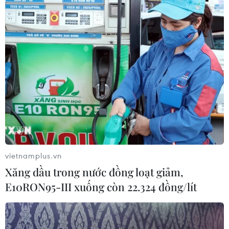
Theo dõi VietnamPlus
TIN LIÊN QUAN
vietnamplus.vn
Xăng dầu trong nước đồng loạt giảm,
E10RON95-III xuống còn 22.324 đồng/lít