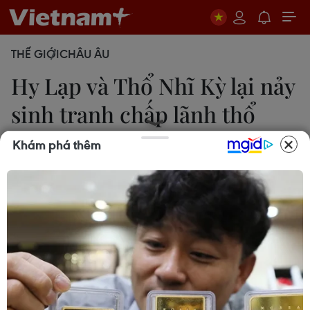
THẾ GIỚI
CHÂU ÂU
Hy Lạp và Thổ Nhĩ Kỳ lại nảy
sinh tranh chấp lãnh thổ
mới
Khám phá thêm
06/06/2020 13:17
Hy Lạp tuyên bố sẵn sàng cho chiến tranh sau khi
có thông tin rằng binh sỹ và cảnh sát đặc nhiệm
Thổ Nhĩ Kỳ đã chiếm giữ một khoảng đất trên biên
giới tranh chấp chạy dọc theo sông Evros.