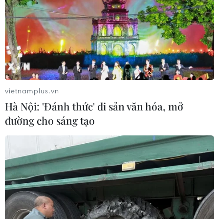
vietnamplus.vn
Hà Nội: 'Đánh thức' di sản văn hóa, mở
đường cho sáng tạo
TIN CÙNG CHUYÊN MỤC