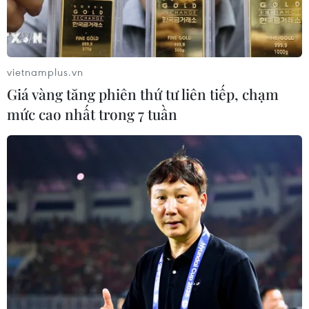
vietnamplus.vn
Giá vàng tăng phiên thứ tư liên tiếp, chạm
mức cao nhất trong 7 tuần
Bộ trưởng Quốc phòng Thổ Nhĩ Kỳ Hulusi Akar. (Ảnh:
AFP/TTXVN)
Trên kênh telegram ngày 6/6, bình luận về việc
Hy Lạp tuyên bố sẵn sàng cho chiến tranh, Bộ