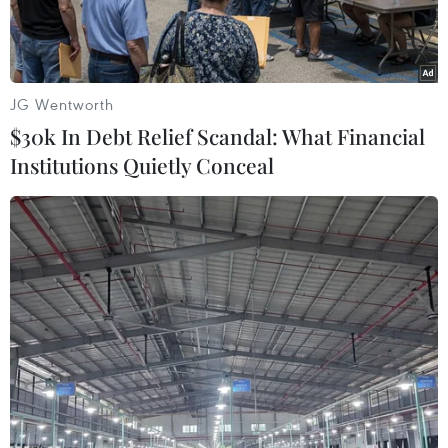
JG Wentworth
$30k In Debt Relief Scandal: What Financial
Institutions Quietly Conceal
Tổng thống Vladimir Putin. (Ảnh: AFP/TTXVN)
Ngày 20/9, Tổng thống Nga Vladimir Putin tuyên
bố nước này lo ngại về đụng độ mới đây giữa
Armenia và Azerbaijan, đồng thời kêu gọi hai