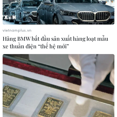
Nga thoái vốn nhà nước khỏi Sân bay
Quốc tế Sheremetyevo
07/08/2026 00:22
vietnamplus.vn
Hãng BMW bắt đầu sản xuất hàng loạt mẫu
Nga thông báo tấn công căn
xe thuần điện “thế hệ mới”
cứ ngầm của Ukraine
06/08/2026 16:21
Tây Ban Nha: 100 người thiệt mạng
trong vụ vượt biển ồ ạt vào Ceuta
06/08/2026 16:03