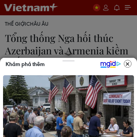
THẾ GIỚI
CHÂU ÂU
Tổng thống Nga hối thúc
Azerbaijan và Armenia kiềm
chế
Khám phá thêm
20/09/2022 12:33
Ngày 20/9, Tổng thống Nga tuyên bố nước này lo
ngại về đụng độ mới đây giữa Armenia và
Azerbaijan, đồng thời kêu gọi hai quốc gia thuộc
Liên Xô cũ này đàm phán để tìm ra giải pháp cho
các tranh chấp.