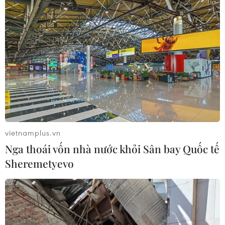
vietnamplus.vn
Nga thoái vốn nhà nước khỏi Sân bay Quốc tế
Sheremetyevo