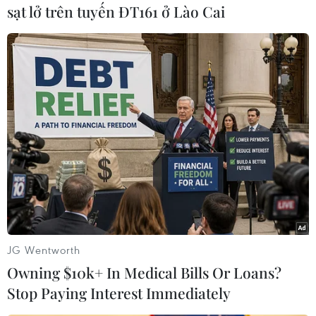
sạt lở trên tuyến ĐT161 ở Lào Cai
#Tổng thống Nga
#Vladimir Putin
#Azerbaijan và Armenia
#Tranh chấp lãnh thổ
Armenia
Azerbaijan
Nga
Theo dõi VietnamPlus
JG Wentworth
Owning $10k+ In Medical Bills Or Loans?
Stop Paying Interest Immediately