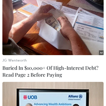
Kết quả tốt nhất trong cuộc gặp đầu tiên giữa ngoại
trưởng hai nước diễn ra ngày 16/7 sẽ đạt được nếu
Armenia thành lập nhóm công tác để chuẩn bị cho một
hiệp ước hòa bình.
JG Wentworth
Buried In $10,000+ Of High-Interest Debt?
Read Page 2 Before Paying