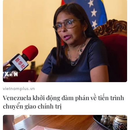
TIN LIÊN QUAN
vietnamplus.vn
Venezuela khởi động đàm phán về tiến trình
chuyển giao chính trị
Chính phủ Armenia và Azerbaijan hướng
tới một hiệp ước hòa bình
15/07/2022 23:26