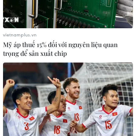
vietnamplus.vn
Mỹ áp thuế 15% đối với nguyên liệu quan
trọng để sản xuất chip
Azerbaijan và Armenia đã nhất trí ngừng
bắn tại vùng Nagorno-Karabakh
13/09/2022 08:07
Ngày 13/9, Azerbaijan và Armenia đã nhất trí ngừng