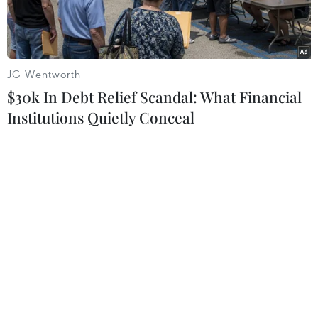
cuộc sống.
JG Wentworth
$30k In Debt Relief Scandal: What Financial
Institutions Quietly Conceal
Thứ trưởng Bộ Văn hóa, Thể thao và Du lịch Tạ Quang Đông
cùng đại biểu tham quan các tác phẩm được trưng bày tại
triển lãm. (Ảnh: Thanh Tùng/TTXVN)
Ngày 15/9, tại Hà Nội, Cục Mỹ thuật, Nhiếp ảnh
và Triển lãm (Bộ Văn hóa, Thể thao và Du lịch)