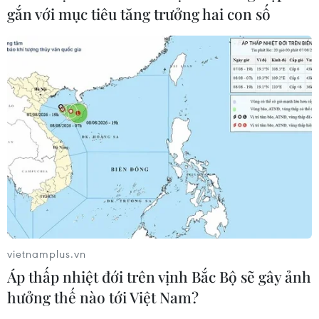
gắn với mục tiêu tăng trưởng hai con số
Giải mã Bảo vật Quốc gia: Bí ẩn
hai hiện vật bị gãy từ tay Bồ tát Tara
26/07/2023 08:15
Các hiện vật bị gãy từ tượng Bồ tát này mang ý nghĩa
đặc trưng tôn giáo của vương quốc Chăm-pa thời kỳ
Indravarman II, thời kỳ Phật giáo và Ấn Độ giáo tồn tại
song song nhưng giao hòa lẫn nhau.
vietnamplus.vn
Áp thấp nhiệt đới trên vịnh Bắc Bộ sẽ gây ảnh
hưởng thế nào tới Việt Nam?