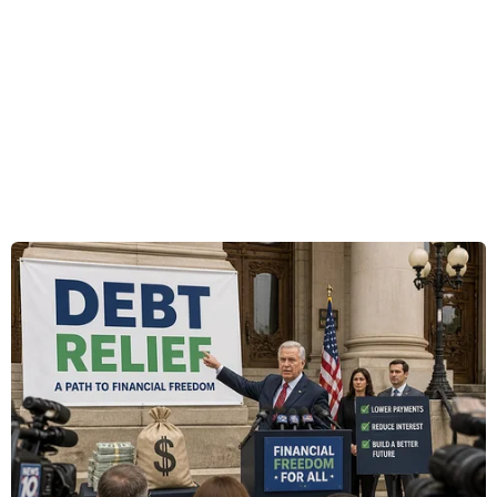
đã tổ chức Lễ khai mạc, trao giải thưởng Cuộc
thi và Triển lãm 5 năm Điêu khắc toàn quốc.
Theo Ban Tổ chức, Cuộc thi và Triển lãm 5 năm
Điêu khắc toàn quốc được Bộ Văn hóa, Thể thao
và Du lịch giao cho Cục Mỹ thuật, Nhiếp ảnh và
Triển lãm chủ trì, phối hợp với các đơn vị liên
quan tổ chức định kỳ 5 năm một lần, thay vì 10
năm như trước đây.
Cuộc thi nhằm tổng kết, đánh giá thành quả lao
động sáng tạo nghệ thuật, giới thiệu đến công
chúng trong nước và quốc tế các tác phẩm điêu
khắc xuất sắc của các nhà điêu khắc, nghệ sỹ,
họa sỹ Việt Nam trong 10 năm (2013 - 2023). Đây
là dịp để các nhà điêu khắc, nghệ sỹ, họa sỹ giao
lưu, trao đổi kinh nghiệm sáng tác trong quá