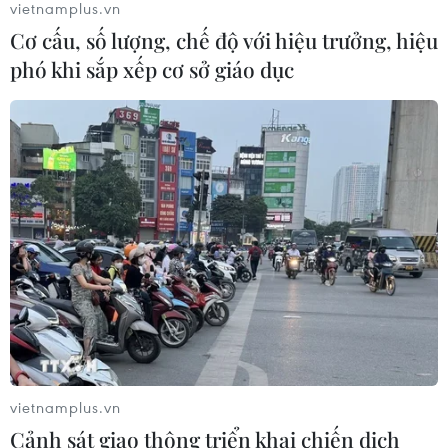
vietnamplus.vn
Cơ cấu, số lượng, chế độ với hiệu trưởng, hiệu
phó khi sắp xếp cơ sở giáo dục
vietnamplus.vn
Cảnh sát giao thông triển khai chiến dịch