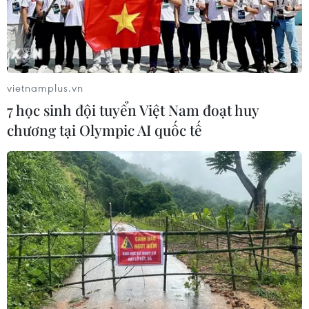
vietnamplus.vn
#Điêu khắc toàn quốc
#Bộ Văn hóa
7 học sinh đội tuyển Việt Nam đoạt huy
#Thể thao và Du lịch
#Tạ Quang Đông
chương tại Olympic AI quốc tế
#Bảo tàng Hà Nội
Theo dõi VietnamPlus