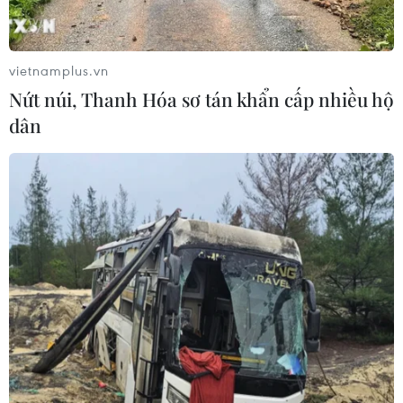
TIN LIÊN QUAN
vietnamplus.vn
Nứt núi, Thanh Hóa sơ tán khẩn cấp nhiều hộ
dân
Độc đáo công trình Điêu khắc trên đá Đại
Túc ở Trùng Khánh
25/04/2023 07:50