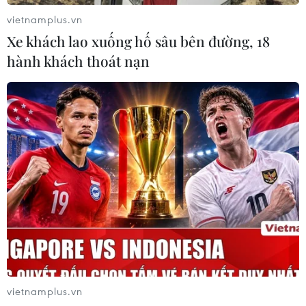
Công trình Điêu khắc trên đá Đại Túc được tạo dựng từ
vietnamplus.vn
đầu thời Đường, cực thịnh vào thời lưỡng Tống, tổng
Xe khách lao xuống hố sâu bên đường, 18
cộng có 144 điểm với hơn 50.000 bức tượng lớn nhỏ.
hành khách thoát nạn
vietnamplus.vn
Thành bậc đá Điện Kính Thiên: