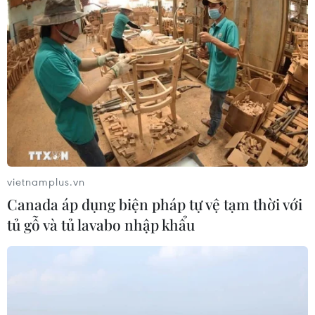
Miss Galaxy Vietnam 2026: Sân chơi
nhan sắc khác biệt với dấu ấn công
nghệ
07/08/2026 07:40
Nhịp điệu Samulnori vang
dội, Áo dài - Hanbok 'khoe sắc' bên
sông Hàn
vietnamplus.vn
07/08/2026 04:39
Canada áp dụng biện pháp tự vệ tạm thời với
tủ gỗ và tủ lavabo nhập khẩu
Để di sản ướp trà sen Quảng An luôn
song hành cùng nhịp sống đương
đại
07/08/2026 03:40