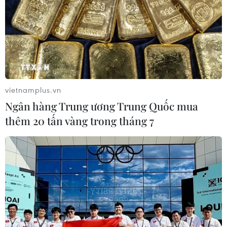
gian tới sẽ có những sáng tác mới hấp dẫn hơn,"
Họa sỹ Lương Xuân Đoàn nói.
Triển lãm 5 năm Điêu khắc toàn quốc diễn ra
tại Bảo tàng Hà Nội, đường Phạm Hùng, phường
Mễ Trì, quận Nam Từ Liêm, Hà Nội từ ngày 15/9
- 10/10/2023 và được trưng bày trực tuyến tại
vietnamplus.vn
wesite: http://ape.gov.vn./.
Ngân hàng Trung ương Trung Quốc mua
thêm 20 tấn vàng trong tháng 7
(TTXVN/Vietnam+)