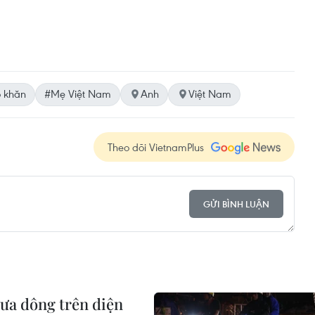
 khăn
#Mẹ Việt Nam
Anh
Việt Nam
Theo dõi VietnamPlus
GỬI BÌNH LUẬN
ưa dông trên diện