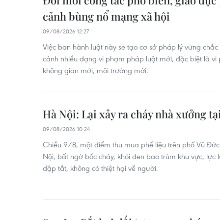
Đổi mới công tác phổ biến, giáo dục 
cảnh bùng nổ mạng xã hội
09/08/2026 12:27
Việc ban hành luật này sẽ tạo cơ sở pháp lý vững chắc
cảnh nhiều dạng vi phạm pháp luật mới, đặc biệt là vi
không gian mới, môi trường mới.
Hà Nội: Lại xảy ra cháy nhà xưởng t
09/08/2026 10:24
Chiều 9/8, một điểm thu mua phế liệu trên phố Vũ Đức
Nội, bất ngờ bốc cháy, khói đen bao trùm khu vực; lự
dập tắt, không có thiệt hại về người.