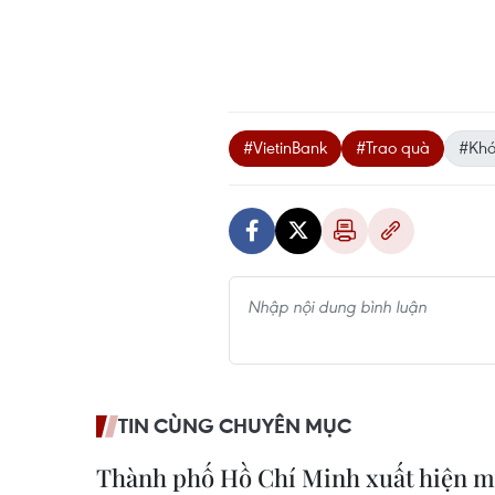
#VietinBank
#Trao quà
#Khó
TIN CÙNG CHUYÊN MỤC
Thành phố Hồ Chí Minh xuất hiện m