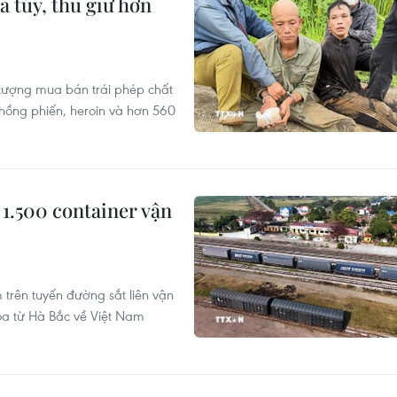
a túy, thu giữ hơn
 tượng mua bán trái phép chất
hồng phiến, heroin và hơn 560
1.500 container vận
 trên tuyến đường sắt liên vận
óa từ Hà Bắc về Việt Nam