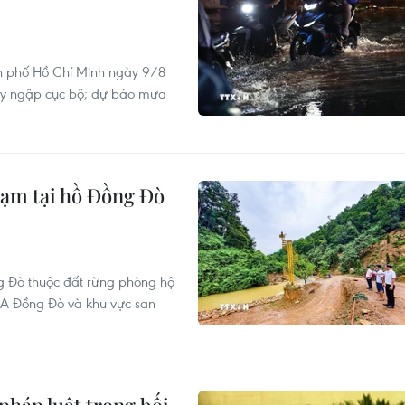
h phố Hồ Chí Minh ngày 9/8
gây ngập cục bộ; dự báo mưa
phạm tại hồ Đồng Đò
ng Đò thuộc đất rừng phòng hộ
RA Đồng Đò và khu vực san