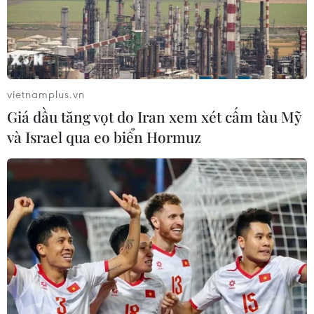
vietnamplus.vn
Giá dầu tăng vọt do Iran xem xét cấm tàu Mỹ
và Israel qua eo biển Hormuz
Mỹ: Xung đột tại Ukraine là "thách thức
lớn nhất" với kinh tế toàn cầu
14/07/2022 11:57