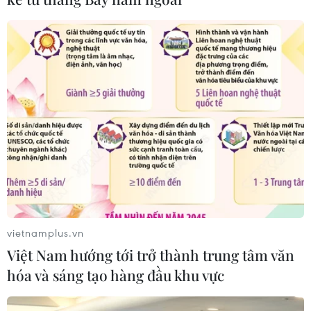
do áp lực chốt lời
07/08/2026 00:31
Mexico triển khai hàng nghìn binh sỹ
bảo vệ các vùng trồng bơ trọng điểm
07/08/2026 00:09
Mỹ: Lãi suất thế chấp tăng lên mức
cao nhất kể từ tháng Bảy năm ngoái
07/08/2026 00:05
vietnamplus.vn
Việt Nam hướng tới trở thành trung tâm văn
hóa và sáng tạo hàng đầu khu vực
Chứng khoán Mỹ rời đỉnh khi giá
năng lượng leo thang