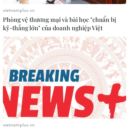
Tổng Giám đốc IMF: Triển vọng kinh tế
vietnamplus.vn
toàn cầu "không chắc chắn"
Phòng vệ thương mại và bài học "chuẩn bị
16/07/2022 14:16
kỹ-thắng lớn" của doanh nghiệp Việt
Tổng Giám đốc Quỹ Tiền tệ quốc tế Kristalina Georgieva
nhận định cuộc xung đột tại Ukraine đã gây thêm sức
ép lên giá cả hàng hóa, năng lượng và tình hình tài
chính toàn cầu thắt chặt hơn dự báo.
vietnamplus.vn