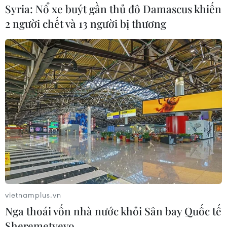
Syria: Nổ xe buýt gần thủ đô Damascus khiến
2 người chết và 13 người bị thương
Quỹ Tiền tệ Quốc tế sẽ hạ triển vọng tăng
trưởng kinh tế toàn cầu
17/07/2022 11:35
IMF sẽ cắt giảm triển vọng tăng trưởng kinh tế toàn cầu
một cách đáng kể trong bản cập nhật sắp tới, giữa bối
cảnh các nền kinh tế đang phải vật lộn với những lựa
chọn hết sức hạn hẹp.
vietnamplus.vn
Nga thoái vốn nhà nước khỏi Sân bay Quốc tế
Sheremetyevo