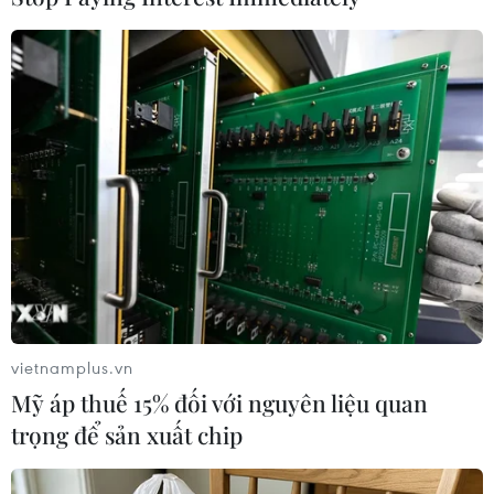
ngành này./.
(TTXVN/Vietnam+)
vietnamplus.vn
Mỹ áp thuế 15% đối với nguyên liệu quan
trọng để sản xuất chip
#Kinh tế toàn cầu
#Lưu Hạc
#Valdis Dombrovskis