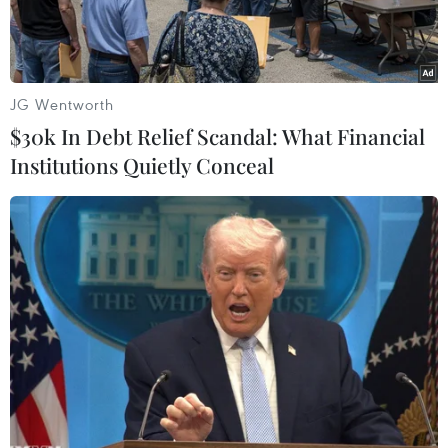
JG Wentworth
$30k In Debt Relief Scandal: What Financial
Institutions Quietly Conceal
Phó Thủ tướng Trung Quốc Lưu Hạc.(Nguồn: AFP/TTXVN)
Trung Quốc và Liên minh châu Âu (EU) đã nhất
trí cùng nỗ lực thúc đẩy hợp tác thực tiễn trong
lĩnh vực kinh tế, thương mại và ứng phó với
những thách thức mà nền kinh tế toàn cầu đang