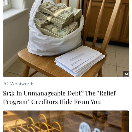
#Liên minh châu Âu
Trung Quốc
Theo dõi VietnamPlus
TIN LIÊN QUAN
JG Wentworth
$15k In Unmanageable Debt? The "Relief
Program" Creditors Hide From You