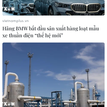
vietnamplus.vn
Hãng BMW bắt đầu sản xuất hàng loạt mẫu
TIN CÙNG CHUYÊN MỤC
xe thuần điện “thế hệ mới”
Giá vàng trong nước giảm nhẹ,
thương hiệu SJC lùi về ngưỡng 142,2
triệu đồng
07/08/2026 02:21
Hãng BMW bắt đầu sản xuất hàng
loạt mẫu xe thuần điện “thế hệ mới”
07/08/2026 01:52