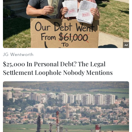
JG Wentworth
$25,000 In Personal Debt? The Legal
Settlement Loophole Nobody Mentions
Giá dầu tại châu Á đi xuống phiên 14/7 sau
báo cáo CPI của Mỹ
14/07/2022 13:06
Giá dầu đã giảm trong 2 tuần qua do những lo ngại về
suy thoái kinh tế toàn cầu, mặc dù xuất khẩu dầu thô từ
Nga đã giảm do các lệnh trừng phạt của phương Tây
và gián đoạn nguồn cung ở Libya.