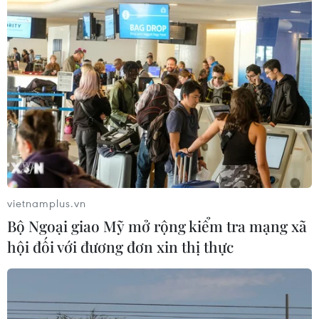
06/08/2026 23:58
Thành lập Khu Công nghệ cao tỉnh
Hưng Yên
06/08/2026 23:45
Google Wallet cho phép phụ huynh
thiết lập số dư an toàn của con cái
vietnamplus.vn
06/08/2026 23:44
Bộ Ngoại giao Mỹ mở rộng kiểm tra mạng xã
hội đối với đương đơn xin thị thực
Mỹ kiểm tra gần 500 chiếc Boeing 737
MAX do nguy cơ nứt thân máy bay
06/08/2026 23:31