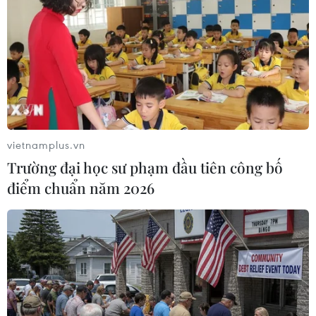
Nổ nhà máy hóa chất ở Trung Quốc khiến
hàng chục người thương vong
24/04/2019 13:08
Ít nhất 4 người thiệt mạng và 35 người khác bị thương
trong một vụ nổ nhà máy hóa chất xảy ra sáng 24/4 tại
Khu tự trị Nội Mông ở miền Bắc Trung Quốc.
vietnamplus.vn
Trường đại học sư phạm đầu tiên công bố
điểm chuẩn năm 2026