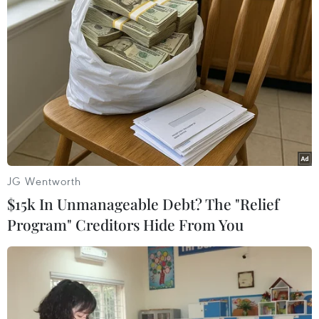
23/03/2019 04:02
Số nạn nhân thiệt mạng trong vụ nổ nhà máy phân bón
tại một khu công nghiệp hóa chất ở thành phố thuộc tỉnh
Giang Tô, Trung Quốc hiện lên tới 64 người.
JG Wentworth
$15k In Unmanageable Debt? The "Relief
Program" Creditors Hide From You