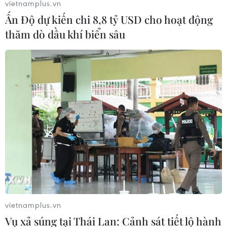
vietnamplus.vn
Ấn Độ dự kiến chi 8,8 tỷ USD cho hoạt động
thăm dò dầu khí biển sâu
vietnamplus.vn
Vụ xả súng tại Thái Lan: Cảnh sát tiết lộ hành