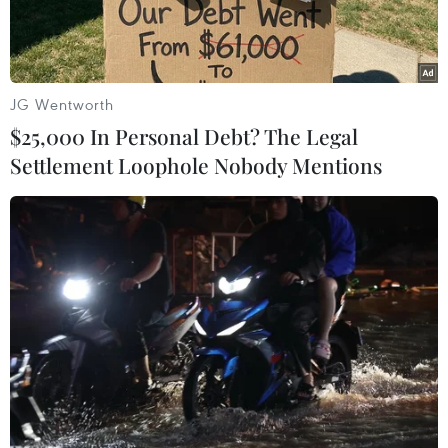
JG Wentworth
$25,000 In Personal Debt? The Legal
Settlement Loophole Nobody Mentions
Hiện trường vụ nổ nhà máy hóa chất ở Diêm Thành hôm 21/3.
(Ảnh: AFP/Getty)
Tân Hoa Xã ngày 27/6 đưa tin, một vụ nổ lớn đã
xảy ra tại một phân xưởng công nghệ sinh học ở
tỉnh Hà Nam (Henan) của Trung Quốc tối 26/6,