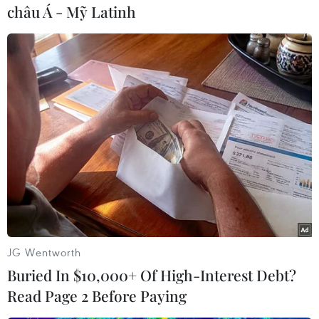
châu Á - Mỹ Latinh
#Công nghệ sinh học
#Thiệt mạng
#Nổ lớn
#Hà Nam
Theo dõi VietnamPlus
JG Wentworth
Buried In $10,000+ Of High-Interest Debt?
Read Page 2 Before Paying