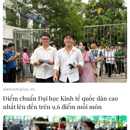
08/08/2026 07:10
Đà Nẵng: Sóng cuốn 4 người tại Mũi
Nghê, 3 người mất tích
08/08/2026 06:02
Vượt lên di chứng chất độc da cam,
chàng trai Đồng Tháp tự tin làm chủ
cuộc đời
vietnamplus.vn
08/08/2026 06:00
Điểm chuẩn Đại học Kinh tế quốc dân cao
nhất lên đến trên 9,6 điểm mỗi môn
Dắt chó đi dạo không đúng quy
định, bị phạt đến 2 triệu đồng?
08/08/2026 04:16