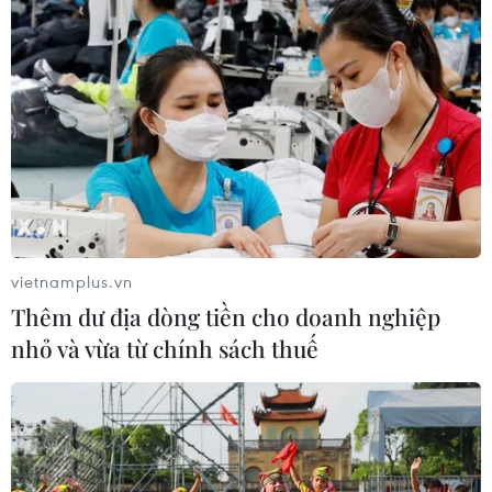
Thổ Nhĩ Kỳ tăng cường truy quét IS,
bắt giữ hơn 100 nghi phạm
07/08/2026 14:55
Tây Ban Nha triệt phá đường dây
buôn người xuyên Địa Trung Hải
vietnamplus.vn
07/08/2026 12:13
Thêm dư địa dòng tiền cho doanh nghiệp
nhỏ và vừa từ chính sách thuế
Hy Lạp tạm giam một thị trưởng tình
nghi gây thảm họa cháy rừng
07/08/2026 12:02