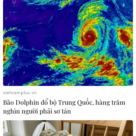
TIN LIÊN QUAN
vietnamplus.vn
Bão Dolphin đổ bộ Trung Quốc, hàng trăm
nghìn người phải sơ tán
Nổ nhà máy hóa chất ở Trung Quốc:
Thương vong tiếp tục tăng mạnh