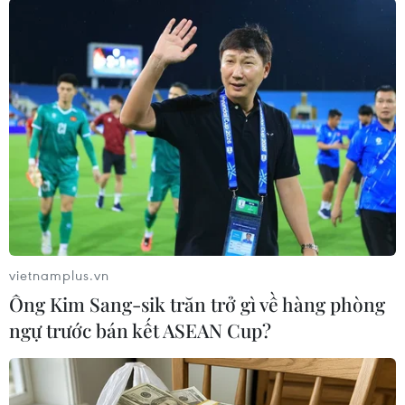
Theo dõi VietnamPlus
TIN LIÊN QUAN
vietnamplus.vn
Ông Kim Sang-sik trăn trở gì về hàng phòng
ngự trước bán kết ASEAN Cup?