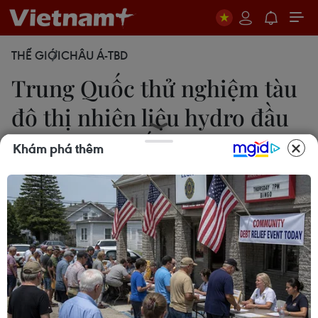
THẾ GIỚI
CHÂU Á-TBD
Trung Quốc thử nghiệm tàu
đô thị nhiên liệu hydro đầu
tiên với vận tốc 160km/h
Khám phá thêm
Thanh Phương
21/03/2024 12:48
Tàu đô thị đang được Trung Quốc thử nghiệm có
hệ thống năng lượng hydro tích hợp, có thể cung
cấp nguồn năng lượng mạnh và lâu dài, tầm hoạt
động tối đa của tàu là hơn 1.000km.