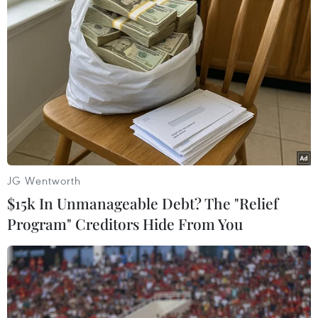
Stadler Rail cung cấp 25 mẫu tàu hỏa chạy
nhiên liệu hydro cho Italy
20/07/2023 13:48
Hãng sản xuất tàu Stadler Rail của Thụy Sĩ đã ký thỏa
JG Wentworth
thuận với hai công ty quản lý hệ thống đường sắt của
$15k In Unmanageable Debt? The "Relief
Italy về việc cung cấp 25 mẫu tàu hỏa chạy bằng nhiên
Program" Creditors Hide From You
liệu hydro.