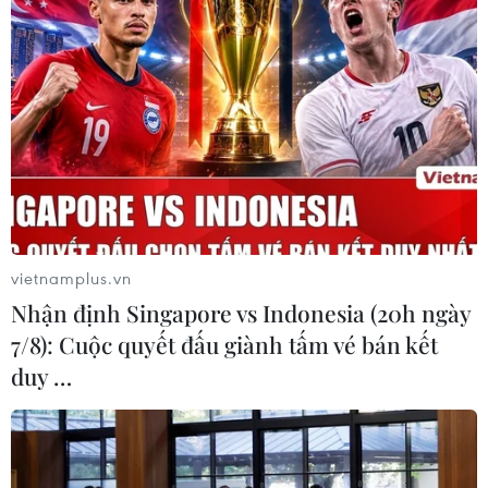
vietnamplus.vn
Nhận định Singapore vs Indonesia (20h ngày
7/8): Cuộc quyết đấu giành tấm vé bán kết
TIN CÙNG CHUYÊN MỤC
duy …
Cần Thơ thúc đẩy hợp tác du lịch với
đối tác Hàn Quốc
07/08/2026 12:46