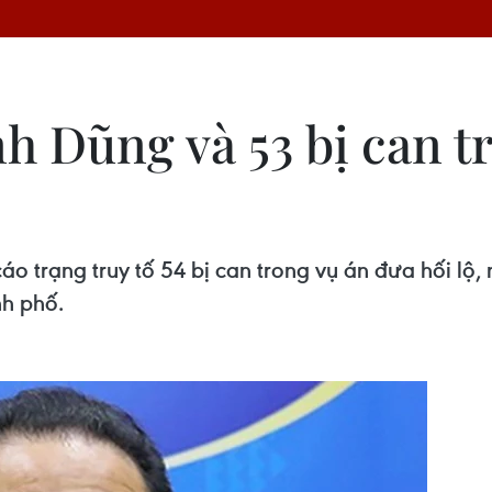
h Dũng và 53 bị can t
o trạng truy tố 54 bị can trong vụ án đưa hối lộ, m
nh phố.