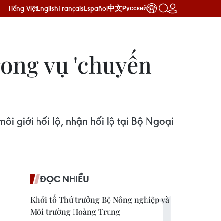
Tiếng Việt
English
Français
Español
中文
Русский
rong vụ 'chuyến
ôi giới hối lộ, nhận hối lộ tại Bộ Ngoại
ĐỌC NHIỀU
Khởi tố Thứ trưởng Bộ Nông nghiệp và
Môi trường Hoàng Trung