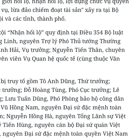
 giới hối lộ, nhận hối lộ, lợi dụng chức vụ quyền
vụ, lừa đảo chiếm đoạt tài sản" xảy ra tại Bộ
i và các tỉnh, thành phố.
 tội “Nhận hối lộ” quy định tại Điều 354 Bộ luật
 Linh, nguyên Trợ lý Phó Thủ tướng Thường
anh Hải, Vụ trưởng; Nguyễn Tiến Thân, chuyên
ên viên Vụ Quan hệ quốc tế (cùng thuộc Văn
o bị truy tố gồm Tô Anh Dũng, Thứ trưởng;
 trưởng; Đỗ Hoàng Tùng, Phó Cục trưởng; Lê
; Lưu Tuấn Dũng, Phó Phòng bảo hộ công dân
; Vũ Hồng Nam, nguyên Đại sứ đặc mệnh toàn
ản; Nguyễn Hồng Hà, nguyên Tổng Lãnh sự Việt
ý Tiến Hùng, nguyên cán bộ Đại sứ quán Việt
, nguyên Đại sứ đặc mệnh toàn quyền Việt Nam