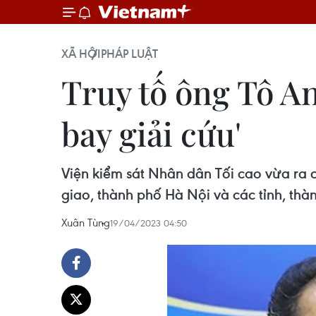
XÃ HỘI
PHÁP LUẬT
Truy tố ông Tô An
bay giải cứu'
Viện kiểm sát Nhân dân Tối cao vừa ra cá
giao, thành phố Hà Nội và các tỉnh, thà
Xuân Tùng
19/04/2023 04:50