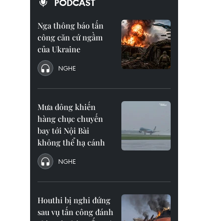
PODCAST
Nga thông báo tấn
công căn cứ ngầm
của Ukraine
NGHE
Mưa dông khiến
hàng chục chuyến
bay tới Nội Bài
không thể hạ cánh
NGHE
Houthi bị nghi đứng
sau vụ tấn công đánh