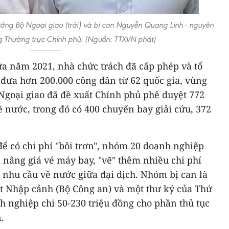
ưởng Bộ Ngoại giao (trái) và bị can Nguyễn Quang Linh - nguyên
ng Thường trực Chính phủ. (Nguồn: TTXVN phát)
a năm 2021, nhà chức trách đã cấp phép và tổ
 đưa hơn 200.000 công dân từ 62 quốc gia, vùng
Ngoại giao đã đề xuất Chính phủ phê duyệt 772
 nước, trong đó có 400 chuyến bay giải cứu, 372
để có chi phí "bôi trơn", nhóm 20 doanh nghiệp
 nâng giá vé máy bay, "vẽ" thêm nhiều chi phí
 nhu cầu về nước giữa đại dịch. Nhóm bị can là
ất Nhập cảnh (Bộ Công an) và một thư ký của Thứ
h nghiệp chi 50-230 triệu đồng cho phần thủ tục
.