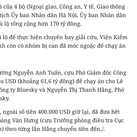
 của 4 bộ (Ngoại giao, Công an, Y tế, Giao thông
ủ tịch Ủy ban Nhân dân Hà Nội, Ủy ban Nhân dân
 lộ tổng cộng hơn 170 tỷ đồng.
 lộ để thực hiện chuyến bay giải cứu, Viện Kiểm
ịnh còn có nhóm bị can đã móc ngoặc để chạy án
 tướng Nguyễn Anh Tuấn, cựu Phó Giám đốc Công
ệu USD (khoảng 61,6 tỷ đồng) để chạy án cho Lê
ông ty Bluesky và Nguyễn Thị Thanh Hằng, Phó
sky.
goài số tiền 400.000 USD giữ lại, đã đưa hết
Hoàng Văn Hưng (cựu Trưởng phòng điều tra Cục
) theo từng lần Hằng chuyển tiền đến./.