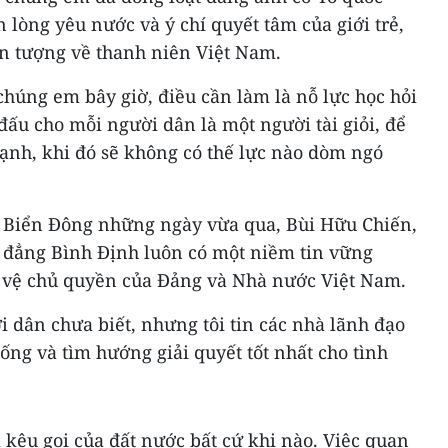
n lòng yêu nước và ý chí quyết tâm của giới trẻ,
ấn tượng về thanh niên Việt Nam.
chúng em bây giờ, điều cần làm là nỗ lực học hỏi
 đấu cho mỗi người dân là một người tài giỏi, để
nh, khi đó sẽ không có thế lực nào dòm ngó
ừ Biển Đông những ngày vừa qua, Bùi Hữu Chiến,
 đẳng Bình Định luôn có một niềm tin vững
 vệ chủ quyền của Đảng và Nhà nước Việt Nam.
i dân chưa biết, nhưng tôi tin các nhà lãnh đạo
ống và tìm hướng giải quyết tốt nhất cho tình
i kêu gọi của đất nước bất cứ khi nào. Việc quan