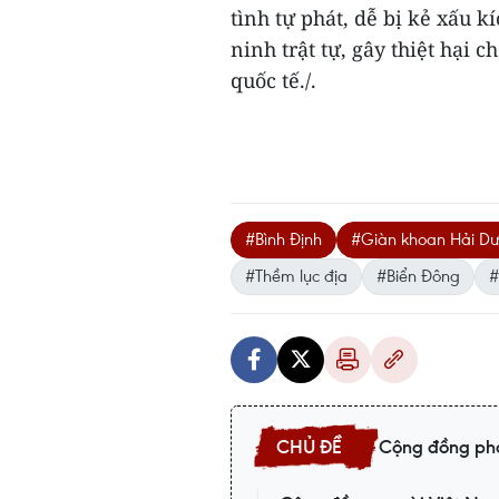
tình tự phát, dễ bị kẻ xấu k
ninh trật tự, gây thiệt hại
quốc tế./.
#Bình Định
#Giàn khoan Hải D
#Thềm lục địa
#Biển Đông
#
Cộng đồng phả