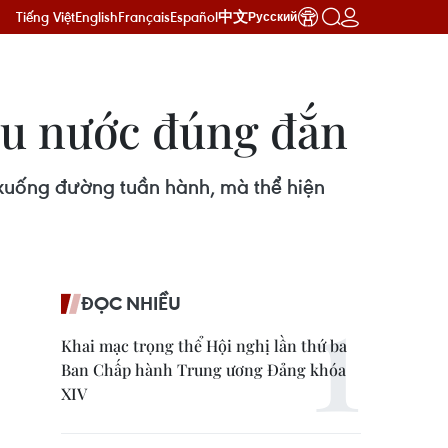
Tiếng Việt
English
Français
Español
中文
Русский
yêu nước đúng đắn
ng xuống đường tuần hành, mà thể hiện
ĐỌC NHIỀU
Khai mạc trọng thể Hội nghị lần thứ ba
Ban Chấp hành Trung ương Đảng khóa
XIV