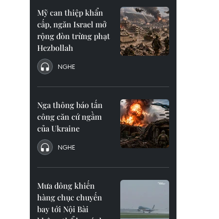
Mỹ can thiệp khẩn
cấp, ngăn Israel mở
rộng đòn trừng phạt
Hezbollah
NGHE
Nga thông báo tấn
công căn cứ ngầm
của Ukraine
NGHE
Mưa dông khiến
hàng chục chuyến
bay tới Nội Bài