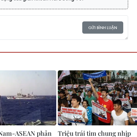
GỬI BÌNH LUẬN
t Nam-ASEAN phản
Triệu trái tim chung nhịp