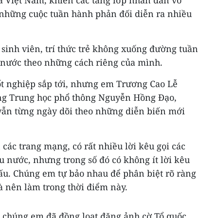
 Việt Nam, khiến các tầng lớp nhân dân vô
i những cuộc tuần hành phản đối diễn ra nhiều
, sinh viên, trí thức trẻ không xuống đường tuần
 nước theo những cách riêng của mình.
ốt nghiệp sắp tới, nhưng em Trương Cao Lễ
ờng Trung học phổ thông Nguyễn Hồng Đạo,
vẫn từng ngày dõi theo những diễn biến mới
 các trang mạng, có rất nhiều lời kêu gọi các
u nước, nhưng trong số đó có không ít lời kêu
xấu. Chúng em tự bảo nhau để phân biệt rõ ràng
 nên làm trong thời điểm này.
, chúng em đã đồng loạt đăng ảnh cờ Tổ quốc