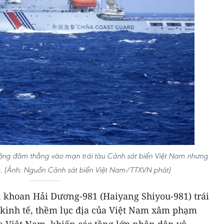
ộng đâm thẳng vào mạn trái tàu Cảnh sát biển Việt Nam nhưng
c. (Ảnh: Nguồn Cảnh sát biển Việt Nam/TTXVN phát)
n khoan Hải Dương-981 (Haiyang Shiyou-981) trái
kinh tế, thềm lục địa của Việt Nam xâm phạm