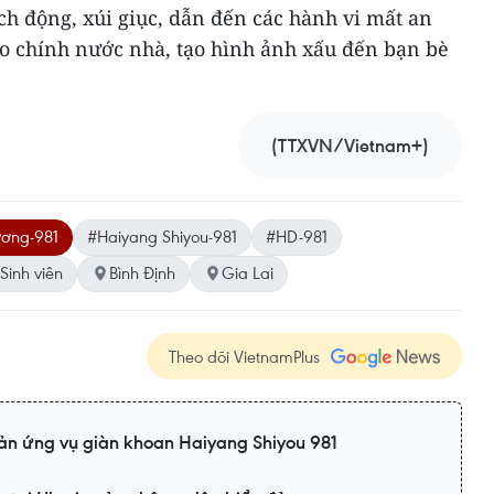
ích động, xúi giục, dẫn đến các hành vi mất an
 cho chính nước nhà, tạo hình ảnh xấu đến bạn bè
(TTXVN/Vietnam+)
ương-981
#Haiyang Shiyou-981
#HD-981
Sinh viên
Bình Định
Gia Lai
Theo dõi VietnamPlus
n ứng vụ giàn khoan Haiyang Shiyou 981