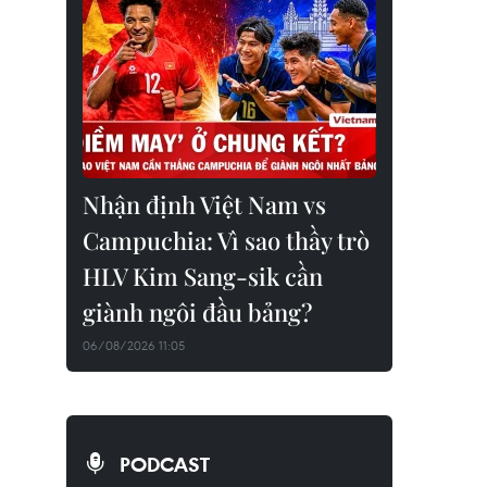
Nhận định Việt Nam vs
Campuchia: Vì sao thầy trò
HLV Kim Sang-sik cần
giành ngôi đầu bảng?
06/08/2026 11:05
PODCAST