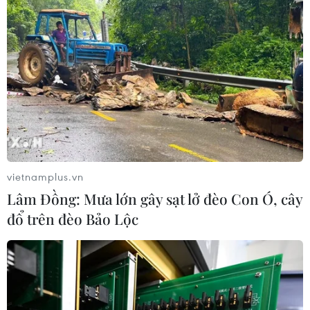
vietnamplus.vn
Lâm Đồng: Mưa lớn gây sạt lở đèo Con Ó, cây
đổ trên đèo Bảo Lộc