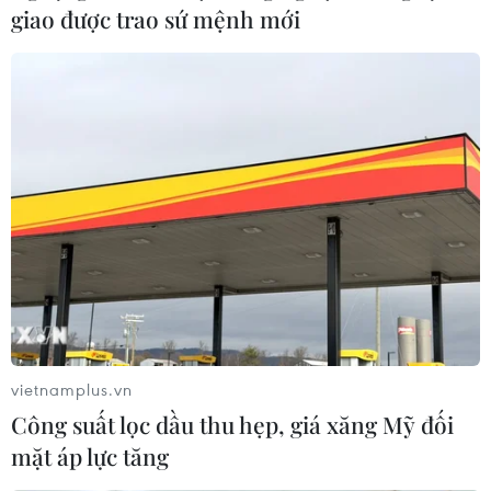
giao được trao sứ mệnh mới
Báo cáo của Ban Chấp hành TW Đảng khóa
XI về các văn kiện Đại hội XII
21/01/2016 06:45
TTXVN trân trọng giới thiệu toàn văn Báo cáo của Ban
Chấp hành Trung ương Đảng khóa XI về các văn kiện
Đại hội XII của Đảng.
vietnamplus.vn
Công suất lọc dầu thu hẹp, giá xăng Mỹ đối
mặt áp lực tăng