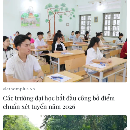
Báo chí thế giới đánh giá cao Đại
hội Đảng lần thứ XII
21/01/2016 07:50
Truyền thông quốc tế đã có nhiều đánh giá tích cực, coi
Đại hội Đảng XII là cột mốc lịch sử quan trọng trong tiến
trình đổi mới toàn diện của Việt Nam.
vietnamplus.vn
Các trường đại học bắt đầu công bố điểm
chuẩn xét tuyển năm 2026