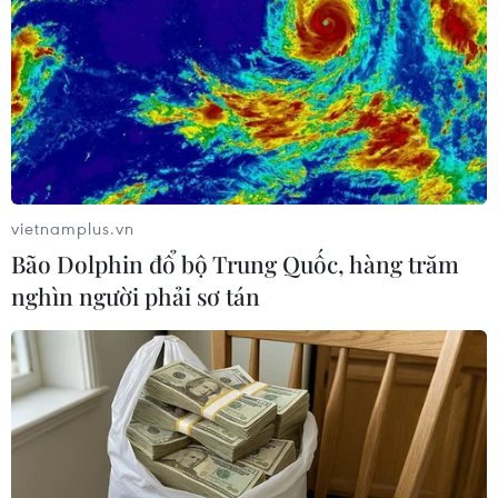
#Bộ Tư lệnh vùng 2 Hải quân
Theo dõi VietnamPlus
vietnamplus.vn
Bão Dolphin đổ bộ Trung Quốc, hàng trăm
nghìn người phải sơ tán
TIN LIÊN QUAN