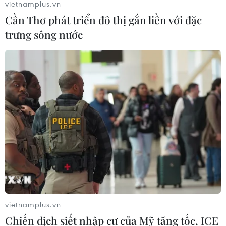
vietnamplus.vn
Cần Thơ phát triển đô thị gắn liền với đặc
trưng sông nước
TIN CÙNG CHUYÊN MỤC
Thành phố Hồ Chí Minh xuất hiện
mưa dông trên diện rộng
09/08/2026 13:14
Hà Nội: Xử lý dứt điểm 3 vụ việc vi
phạm tại hồ Đồng Đò trước 30/9
09/08/2026 12:49
vietnamplus.vn
Chiến dịch siết nhập cư của Mỹ tăng tốc, ICE