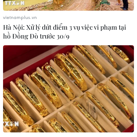
công tốt đẹp.
vietnamplus.vn
Hà Nội: Xử lý dứt điểm 3 vụ việc vi phạm tại
hồ Đồng Đò trước 30/9
Đại hội Đảng XII: Tiếp tục công cuộc đổi
mới toàn diện, đồng bộ