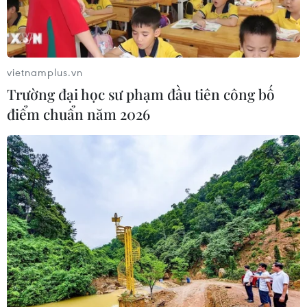
vietnamplus.vn
Trường đại học sư phạm đầu tiên công bố
điểm chuẩn năm 2026
Cán bộ, chiến sỹ nhà giàn tin tưởng vào
thành công của Đại hội Đảng
21/01/2016 04:07
Những ngày này, cán bộ, chiến sỹ nhà giàn DK1 tại
thềm lục địa phía Nam Tổ quốc đang hướng về Đại hội
Đảng toàn quốc lần thứ XII với niềm tin Đại hội sẽ thành