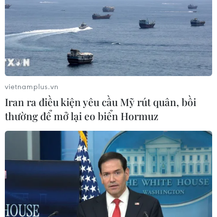
Mũi Nghê
09/08/2026 08:59
Ngành nào dẫn đầu số điểm của
Trường Đại học Khoa học Tự nhiên,
Đại học Quốc gia Hà Nội năm 2026?
vietnamplus.vn
09/08/2026 08:52
Iran ra điều kiện yêu cầu Mỹ rút quân, bồi
thường để mở lại eo biển Hormuz
Phát huy vai trò "đại sứ văn hóa, đất
nước và con người Việt Nam" của
kiều bào
09/08/2026 08:52
Hà Nội đề xuất gia hạn 6 tháng đối
với 6 dự án đầu tư quy mô lớn