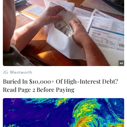
(TTXVN/Vietnam+)
JG Wentworth
Buried In $10,000+ Of High-Interest Debt?
Read Page 2 Before Paying
#Phát thanh
#Đài Tiếng nói Việt Nam
#Đại hội Đảng
#Đại hội XII
#Biển đảo
#Tàu 624
#Nhà giàn DK1