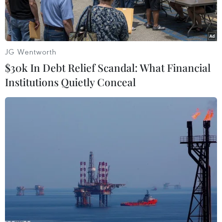
JG Wentworth
$30k In Debt Relief Scandal: What Financial
Institutions Quietly Conceal
Cán bộ, chiến sỹ trên tàu HQ 624 nghe tường thuật trực tiếp Lễ
khai mạc Đại hội Đảng toàn quốc lần thứ XII trên sóng radio tại
khu vực nhà giàn DK1/10 (Cà Mau). (Ảnh: Trần Việt/TTXVN)
Sáng 21/1, Đại hội Đảng toàn quốc lần thứ XII đã
khai mạc trọng thể tại Hà Nội. Tại khu vực Nhà
giàn DK1/10 thềm lục địa phía Nam Tổ quốc,