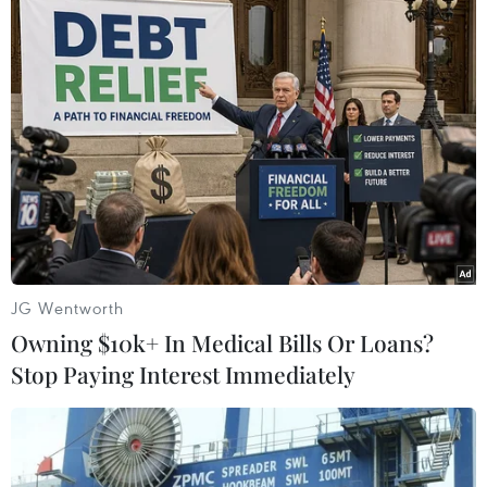
Giá vàng SJC và vàng Rồng Thăng Long từ ngày 14/2-
19/2/2020. Đơn vị: Triệu đồng
(Vietnam+)
JG Wentworth
Owning $10k+ In Medical Bills Or Loans?
Stop Paying Interest Immediately
#Giá vàng
#Tỷ giá trung tâm
#USD