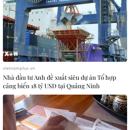
#vàng Rồng Thăng Long
TP. Hà Nội
Tp. Hồ Chí Minh
Theo dõi VietnamPlus
vietnamplus.vn
Nhà đầu tư Anh đề xuất siêu dự án Tổ hợp
cảng biển 18 tỷ USD tại Quảng Ninh
TIN LIÊN QUAN