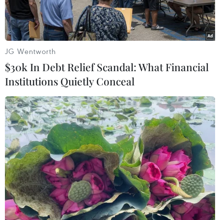
JG Wentworth
$30k In Debt Relief Scandal: What Financial
Institutions Quietly Conceal
Giao dịch vàng tại các doanh nghiệp. (Ảnh: PV/Vietnam+)
Sáng nay (19/2), vàng SJC và vàng Rồng Thăng
Long bất ngờ bật tăng mạnh từ 380.000-420.000
đồng mỗi lượng theo đà tăng của giá vàng thế
giới, tỷ giá trung tâm cũng tăng tới 14 đồng.
Tính đến 9 giờ 00 phút, thương hiệu vàng SJC
của Công ty vàng bạc đá quý Sài Gòn tăng tới