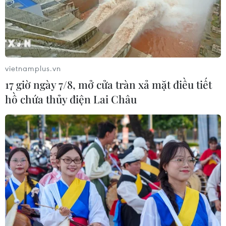
vietnamplus.vn
17 giờ ngày 7/8, mở cửa tràn xả mặt điều tiết
hồ chứa thủy điện Lai Châu