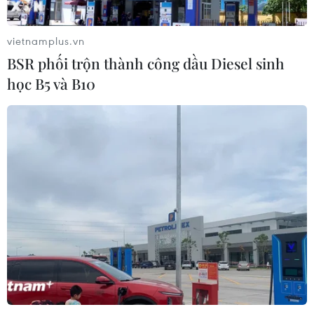
vietnamplus.vn
Kim ngạch thương mại
BSR phối trộn thành công dầu Diesel sinh
song phương giữa hai nước Việt Nam
học B5 và B10
và Thái Lan
06/08/2026 06:24
Chủ động nguồn điện phục vụ Hội
nghị cấp cao APEC 2027
06/08/2026 04:31
Doanh nghiệp Trung Quốc đánh giá
cao triển vọng hợp tác cơ giới hóa
nông nghiệp với Việt Nam
06/08/2026 04:14