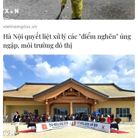
tăng 3 đồng/USD so với ngày 14/2.
vietnamplus.vn
Hà Nội quyết liệt xử lý các "điểm nghẽn" úng
ngập, môi trường đô thị
Hai thương hiệu vàng trong nước bật tăng
100.000 đồng mỗi lượng