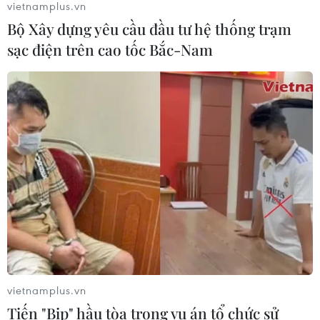
vietnamplus.vn
Bộ Xây dựng yêu cầu đầu tư hệ thống trạm
Thống đốc Fed khuyến nghị tăng lãi
sạc điện trên cao tốc Bắc-Nam
suất nếu lạm phát không sớm hạ
nhiệt
06/08/2026 03:46
Sản lượng vàng của Trung Quốc
giảm trong nửa đầu năm 2026
06/08/2026 03:41
Xem thêm
vietnamplus.vn
Tiến "Bịp" hầu tòa trong vụ án tổ chức sử