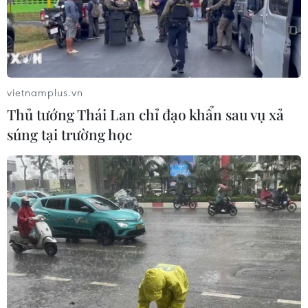
vietnamplus.vn
Thủ tướng Thái Lan chỉ đạo khẩn sau vụ xả
súng tại trường học
Vàng Rồng Thăng Long tăng 50.000 đồng,
SJC không có biến động
17/02/2020 02:43
Ngân hàng Nhà nước công bố tỷ giá trung tâm của
VND với USD áp dụng ngày 17/2 là 23.218 VND/USD,