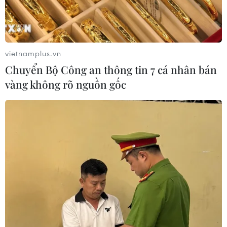
Nhà máy điện gió LIG-
Đông khu vực vịnh Bắc Bộ
Hướng Hóa 1
07/08/2026 23:29
08/08/2026 02:33
vietnamplus.vn
Chuyển Bộ Công an thông tin 7 cá nhân bán
vàng không rõ nguồn gốc
Campuchia nỗ lực bảo tồn
Áp thấp nhiệt đới trên vịnh
động vật hoang dã trước
Bắc Bộ sẽ gây ảnh hưởng
nguy cơ tuyệt chủng
thế nào tới Việt Nam?
07/08/2026 22:45
07/08/2026 14:38