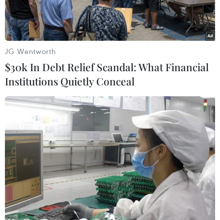
Hoa anh đào là hình ảnh đặc trưng của mùa Xuân
tại Nhật Bản, nhưng thời tiết bất thường trong năm
ngoái đã khiến chúng bất ngờ xuất hiện vào mùa
Thu.
JG Wentworth
$30k In Debt Relief Scandal: What Financial
Institutions Quietly Conceal
Hoa anh đào khoe sắc tại Washington D.C., Mỹ. (Ảnh:
THX/TTXVN)