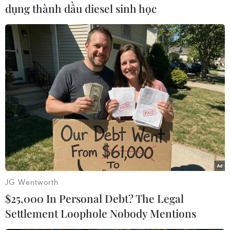
đào, khiến chúng nở sớm hơn.”
dụng thành dầu diesel sinh học
Tờ Các chuyên gia cho biết mùa Xuân sớm có
thể phá vỡ kế hoạch gieo trồng của nông dân.
Một số loại cây đâm chồi sớm có nguy cơ khó
sống sót trong mùa Đông lạnh giá. Cây cối sinh
trưởng sớm còn ảnh hưởng bất lợi tới chu kỳ
phát triển của các loại động vật ăn cỏ./.
Play
JG Wentworth
$25,000 In Personal Debt? The Legal
Video
Settlement Loophole Nobody Mentions