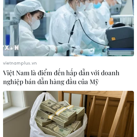
Điện Biên từng bước hình
Nghệ An: Lũ cuốn cầu tạm
thành thị trường tín chỉ
trên sông Nậm Nơn khiến 3
carbon rừng
bản ở xã Mỹ Lý bị chia cắt
08/08/2026 06:50
08/08/2026 06:36
vietnamplus.vn
Việt Nam là điểm đến hấp dẫn với doanh
nghiệp bán dẫn hàng đầu của Mỹ
An Giang: Các bãi rác quá
Đà Nẵng tìm "lời giải bài
tải trong khi dự án xử lý
toán" an ninh nguồn nước
tập trung chậm tiến độ
08/08/2026 05:05
08/08/2026 05:39