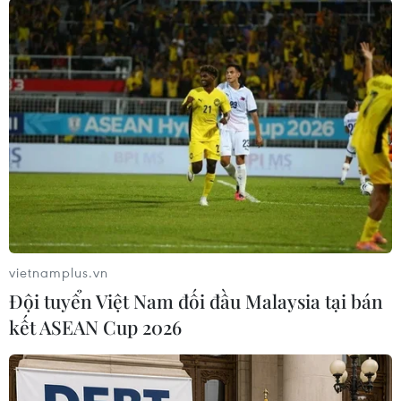
(Vnews/Vietnam+)
vietnamplus.vn
Đội tuyển Việt Nam đối đầu Malaysia tại bán
kết ASEAN Cup 2026
#Hoa sữa
#Hoa anh đào
#Biến đổi khí hậu
#Nông dân