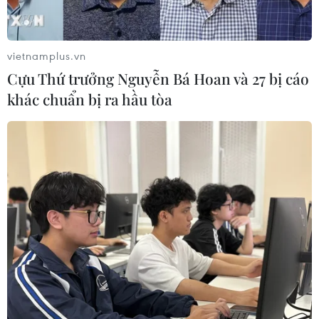
06/08/2026 12:24
06/08/2026 11:54
vietnamplus.vn
Cựu Thứ trưởng Nguyễn Bá Hoan và 27 bị cáo
khác chuẩn bị ra hầu tòa
Thi công trở lại dự án sửa
Hà Nội tăng tốc thi công
chữa Quốc lộ 30 sau phản
đường Vành đai 1 đoạn
ánh của TTXVN
Hoàng Cầu-Voi Phục
06/08/2026 09:42
06/08/2026 09:07
Đồng Nai yêu cầu đẩy
Cầu Đắk Lung sập sau cú