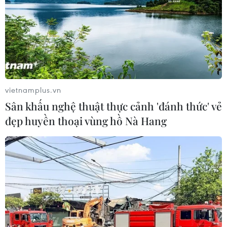
Thu hồi 89 ha đất đấu giá
Cần xử lý dứt điểm việc tập
chọn nhà đầu tư công
kết gỗ ở hành lang an toàn
trình thành phố cảng hàng
giao thông Quốc lộ 22B
không
07/08/2026 04:31
07/08/2026 06:46
vietnamplus.vn
Sân khấu nghệ thuật thực cảnh 'đánh thức' vẻ
đẹp huyền thoại vùng hồ Nà Hang
Hãng hàng không Air
Khẩn trương phân luồng
Premia của Hàn Quốc nối
giao thông sau vụ sạt lở
lại đường bay Incheon-TP
trên tuyến ĐT161 ở Lào Cai
Hồ Chí Minh
07/08/2026 02:37
07/08/2026 04:28