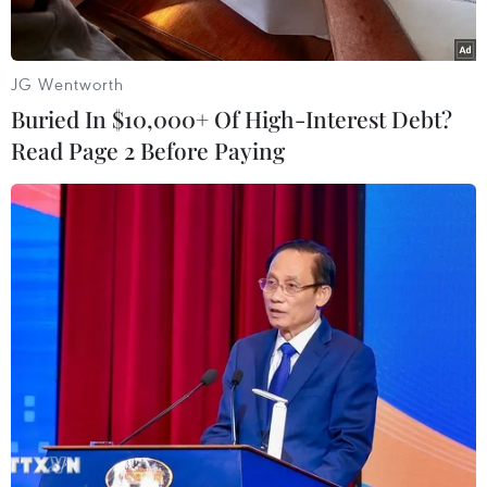
#Bộ Giao thông vận tải
#Thu phí tự dộng
#BOT
#Quốc lộ 1
#Đường Hồ Chí Minh
JG Wentworth
Buried In $10,000+ Of High-Interest Debt?
Read Page 2 Before Paying
Ngành đường sắt hướng tới
Tỉnh Quảng Ninh mở
mục tiêu 1.500 container
hướng kết nối mới với
vận tải liên vận Trung
chuỗi kinh tế phía Bắc