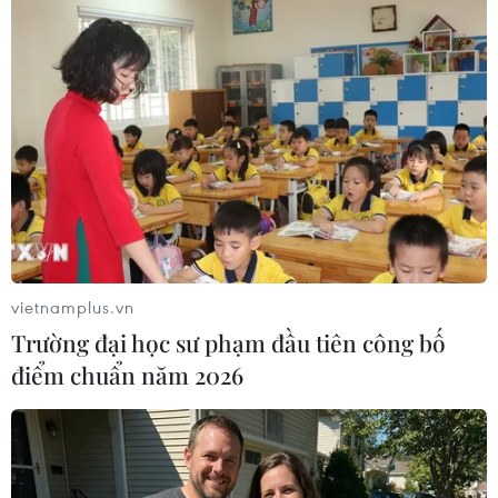
07/08/2026 14:37
07/08/2026 10:29
Lào Cai: Đứt gãy 30m
Đã xác định phương tiện
đường tỉnh 161 sau mưa
khiến hàng loạt ôtô thủng
lớn, giao thông bị chia cắt
lốp trên cao tốc Bắc-Nam
07/08/2026 10:08
07/08/2026 10:03
vietnamplus.vn
Trường đại học sư phạm đầu tiên công bố
điểm chuẩn năm 2026
Xe khách lao xuống hố sâu
Dự án đường sắt nhẹ Phú