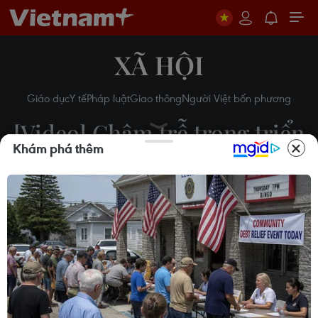
XÃ HỘI
Giáo dục
Y tế
Pháp luật
Giao thông
Người Việt bốn phương
[Video] Chậm trễ trong triển
Khám phá thêm
khai thu phí tự động không
dừng
13/11/2019 02:20
Theo dõi VietnamPlus