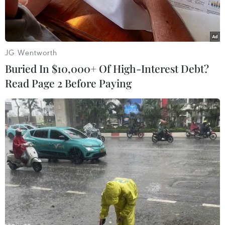
Đội quản lý thị trường Củ Chi, Thành phố Hồ Chí
Minh tiến hành kiểm tra, phát hiện và thu giữ gần 6
tấn kẹo đã hết hạn sử dụng của một cơ sở sản
JG Wentworth
xuất, kinh doanh bánh kẹo nằm trên địa bàn
Buried In $10,000+ Of High-Interest Debt?
huyện.
Read Page 2 Before Paying
Play
Video
Chiều tối 29/11, Đội quản lý thị trường Củ Chi,