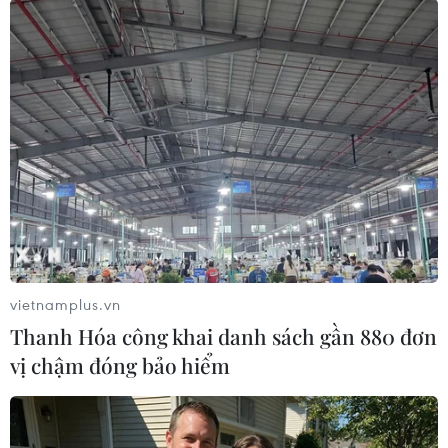
#Bánh kẹo Tết
#Sản xuất bánh kẹo
#Bánh kẹo quá đát
#Hết hạn sử dụng
#An toàn thực phẩm
#Quản lý thị trường Thành phố Hồ Chí Minh
Tp. Hồ Chí Minh
vietnamplus.vn
Thanh Hóa công khai danh sách gần 880 đơn
vị chậm đóng bảo hiểm