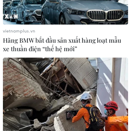
Khởi tố thêm 6 đối tượng
Vận chuyển quá cảnh hàng
vụ lập khống hồ sơ bảo
giả và xâm phạm sở hữu trí
hiểm y tế ở Đắk Lắk
tuệ diễn biến phức tạp
05/08/2026 14:55
05/08/2026 13:44
vietnamplus.vn
Hãng BMW bắt đầu sản xuất hàng loạt mẫu
xe thuần điện “thế hệ mới”
24 năm tù cho đôi vợ
Lập kênh TikTok khởi
chồng tổ chức “bay lắc”
nghiệp, lừa đảo chiếm đoạt
trong quán karaoke
15 tỷ đồng
05/08/2026 13:41
05/08/2026 11:36