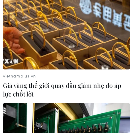
Khởi tố 16 đối tường trong
Truy tố 2 cựu Viện trưởng
đường dây tổ chức đánh
Viện Pháp y tâm thần
bạc trực tuyến quy mô lớn
Trung ương cùng 63 bị can
04/08/2026 09:30
04/08/2026 09:23
Xem thêm
vietnamplus.vn
Giá vàng thế giới quay đầu giảm nhẹ do áp
lực chốt lời
CƠ QUAN CHỦ QUẢN: THÔNG TẤN XÃ VIỆT NAM
Tổng Biên tập: TRẦN TIẾN DUẨN