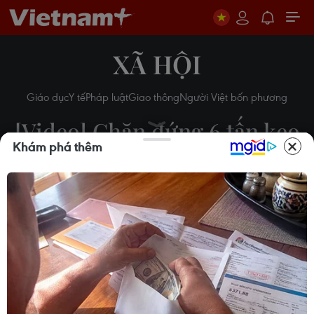
XÃ HỘI
Giáo dục
Y tế
Pháp luật
Giao thông
Người Việt bốn phương
[Video] Chặn đứng 6 tấn kẹo
Khám phá thêm
quá hạn chuẩn bị tuồn ra thị
trường
30/11/2016 06:27
Theo dõi VietnamPlus