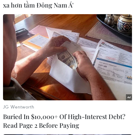
xa hơn tầm Đông Nam Á'
#Video game
Áo
Theo dõi VietnamPlus
TIN CÙNG CHUYÊN MỤC
Naver và NVIDIA tăng tốc xây dựng
JG Wentworth
“Nhà máy AI,” hướng tới doanh thu
Buried In $10,000+ Of High-Interest Debt?
từ năm 2027
Read Page 2 Before Paying
07/08/2026 13:01