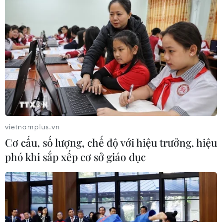
Ngoại giao khoa học-
công nghệ trở thành trụ cột mới của
nền đối ngoại Việt Nam
05/08/2026 14:56
Xem thêm
vietnamplus.vn
Cơ cấu, số lượng, chế độ với hiệu trưởng, hiệu
phó khi sắp xếp cơ sở giáo dục
CƠ QUAN CHỦ QUẢN: THÔNG TẤN XÃ VIỆT NAM
Tổng Biên tập: TRẦN TIẾN DUẨN
Phó Tổng Biên tập: NGUYỄN THỊ TÁM, KHÚC THANH