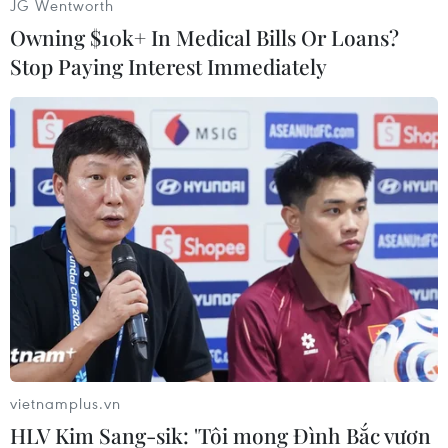
JG Wentworth
các kênh bán lẻ ngoài thực tế”./.
Owning $10k+ In Medical Bills Or Loans?
Stop Paying Interest Immediately
Văn Hưng (Vietnam+)
vietnamplus.vn
HLV Kim Sang-sik: 'Tôi mong Đình Bắc vươn
#Mạng xã hội
#Người tiêu dùng
#Công nghệ