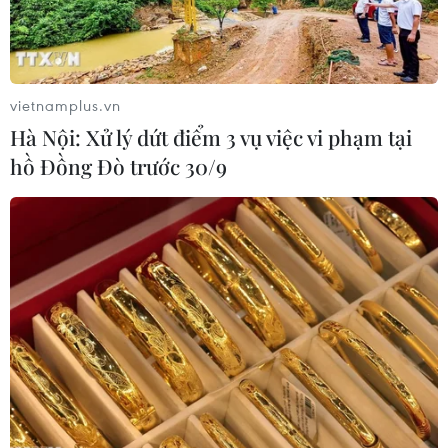
luật trao thêm thẩm quyền
gia về Dị ứng của Mỹ bị
thuế quan cho ông Trump
buộc tội khinh thường
Quốc hội
07/08/2026 00:33
07/08/2026 00:25
vietnamplus.vn
Hà Nội: Xử lý dứt điểm 3 vụ việc vi phạm tại
hồ Đồng Đò trước 30/9
Mexico triển khai hàng
Mỹ: Lãi suất thế chấp tăng
nghìn binh sỹ bảo vệ các
lên mức cao nhất kể từ
vùng trồng bơ trọng điểm
tháng Bảy năm ngoái
07/08/2026 00:09
07/08/2026 00:05