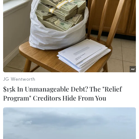
Canada, Mỹ đàm phán thỏa
Tổng thống đắc cử của
thuận thương mại tạm thời
Colombia Abelardo De La
nhằm hạ nhiệt căng thẳng
Espriella nhậm chức
07/08/2026 23:53
07/08/2026 23:12
JG Wentworth
$15k In Unmanageable Debt? The "Relief
Program" Creditors Hide From You
Mỹ chi hơn 2,2 tỷ USD mua
Canada áp dụng biện pháp
thêm 4 trung tâm giam giữ
tự vệ tạm thời với tủ gỗ và
người nhập cư trái phép
tủ lavabo nhập khẩu
07/08/2026 22:47
07/08/2026 14:52