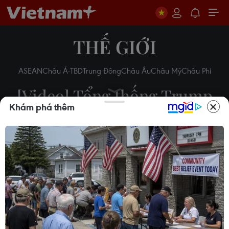
THẾ GIỚI
ASEAN
Châu Á-TBD
Trung Đông
Châu Âu
Châu Mỹ
Châu Phi
[Video] Tổng thống Trump
Khám phá thêm
tuyên bố bãi bỏ chính sách
một chiều với Cuba
17/06/2017 01:46
Theo dõi VietnamPlus