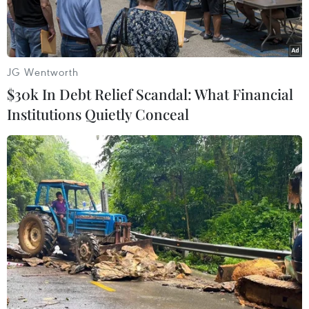
Trong một quyết định được coi là bước thụt lùi
trong xu thế phát triển quan hệ song phương thời
gian qua, Tổng thống Donald Trump đã công bố
JG Wentworth
một số thay đổi trong chính sách của Mỹ đối với
$30k In Debt Relief Scandal: What Financial
Cuba.
Institutions Quietly Conceal
Play
Video
Phát biểu khi tới thăm thành phố Miami ở tiểu