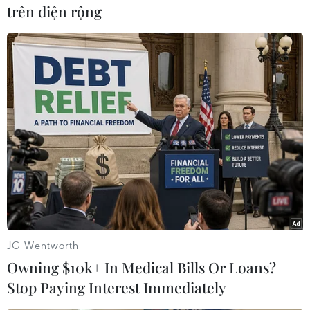
trên diện rộng
Cơ hội và bài toán chính
Chiến dịch siết nhập cư
sách cho Việt Nam từ chiến
của Mỹ tăng tốc, ICE bắt
lược bán dẫn của Mỹ
giữ 51.000 người
09/08/2026 12:57
09/08/2026 06:56
JG Wentworth
Owning $10k+ In Medical Bills Or Loans?
Stop Paying Interest Immediately