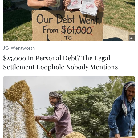
Sri Lanka triển khai quân
Thụy Sĩ khó đạt mục tiêu
đội sau làn sóng vượt ngục
giảm phát thải khí nhà
bất thành
kính vào năm 2030
07/08/2026 10:35
07/08/2026 09:42
JG Wentworth
$25,000 In Personal Debt? The Legal
Settlement Loophole Nobody Mentions
Bão Dolphin càn quét các
Thái Lan: Ôtô lao vào
đảo miền Nam Nhật Bản,
trung tâm chăm sóc trẻ
sân bay Okinawa phải
làm khoảng nạn nhân bị
đóng cửa
thương
07/08/2026 09:10
07/08/2026 08:13