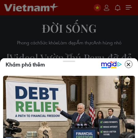
ĐỜI SỐNG
Phong cách
Sức khỏe
Làm đẹp
Ẩm thực
Anh hùng nhỏ
[Video] Vườn thú Peru đỡ đẻ
Khám phá thêm
thành công hổ Bengal quý
hiếm
30/08/2019 02:47
Theo dõi VietnamPlus