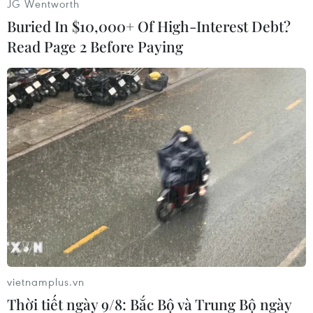
JG Wentworth
Buried In $10,000+ Of High-Interest Debt?
Read Page 2 Before Paying
#Hổ Bengal
#Nguy cơ tuyệt chủng
#Danh sách Đỏ
#Hoàng gia
#Cá thể
Peru
vietnamplus.vn
Thời tiết ngày 9/8: Bắc Bộ và Trung Bộ ngày