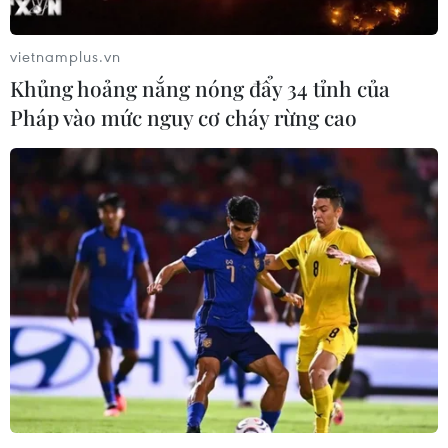
vietnamplus.vn
Khủng hoảng nắng nóng đẩy 34 tỉnh của
Pháp vào mức nguy cơ cháy rừng cao
Syria: Nổ xe buýt gần thủ
Ớt nhập khẩu từ Mexico
đô Damascus khiến 2
khiến hàng trăm người
người chết và 13 người bị
tiêu dùng Mỹ nhiễm khuẩn
thương
Salmonella
07/08/2026 00:50
07/08/2026 00:43
Bánh xèo tôm nhảy - món
Chưa có bằng chứng