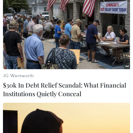
Dắt chó đi dạo không đúng
Thổ Nhĩ Kỳ tăng cường
quy định, bị phạt đến 2
truy quét IS, bắt giữ hơn
triệu đồng?
100 nghi phạm
08/08/2026 04:16
07/08/2026 14:55
JG Wentworth
$30k In Debt Relief Scandal: What Financial
Institutions Quietly Conceal
Tây Ban Nha triệt phá
Hy Lạp tạm giam một thị
đường dây buôn người
trưởng tình nghi gây thảm