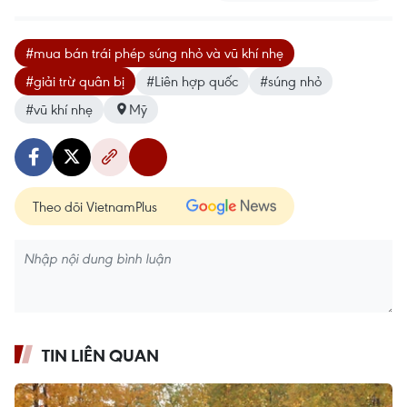
#mua bán trái phép súng nhỏ và vũ khí nhẹ
#giải trừ quân bị
#Liên hợp quốc
#súng nhỏ
#vũ khí nhẹ
Mỹ
Theo dõi VietnamPlus
TIN LIÊN QUAN