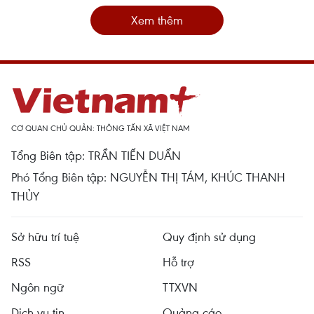
Xem thêm
CƠ QUAN CHỦ QUẢN: THÔNG TẤN XÃ VIỆT NAM
Tổng Biên tập: TRẦN TIẾN DUẨN
Phó Tổng Biên tập: NGUYỄN THỊ TÁM, KHÚC THANH
THỦY
Sở hữu trí tuệ
Quy định sử dụng
RSS
Hỗ trợ
Ngôn ngữ
TTXVN
Dịch vụ tin
Quảng cáo