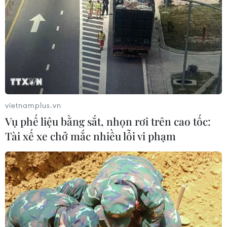
vietnamplus.vn
Vụ phế liệu bằng sắt, nhọn rơi trên cao tốc:
Tài xế xe chở mắc nhiều lỗi vi phạm