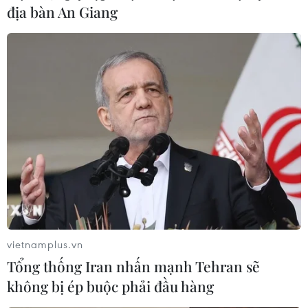
địa bàn An Giang
Chủ tịch nước bắt đầu chuyến thăm cấp
nhà nước Cộng hòa Indonesia
21/12/2022 11:53
Khoảng 17h40 ngày 21/12 (giờ Việt Nam), Chủ tịch nước
Nguyễn Xuân Phúc và Đoàn đại biểu cấp cao Việt Nam
đã tới sân bay Soekarno Hatta, Jakarta, bắt đầu chuyến
thăm cấp nhà nước Cộng hòa Indonesia.
vietnamplus.vn
Tổng thống Iran nhấn mạnh Tehran sẽ
không bị ép buộc phải đầu hàng