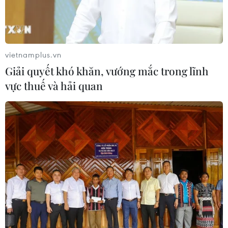
Sông Hồng và khát vọng kiến tạo Hà
Nội trở thành đô thị toàn cầu
08/08/2026 13:13
vietnamplus.vn
Giải quyết khó khăn, vướng mắc trong lĩnh
vực thuế và hải quan
Nông sản Việt Nam còn nhiều dư địa
tại thị trường Algeria
08/08/2026 12:55
Kết luận thanh tra về cơ sở nhà, đất
dôi dư sau sắp xếp tại thành phố Hải
Phòng
08/08/2026 12:53