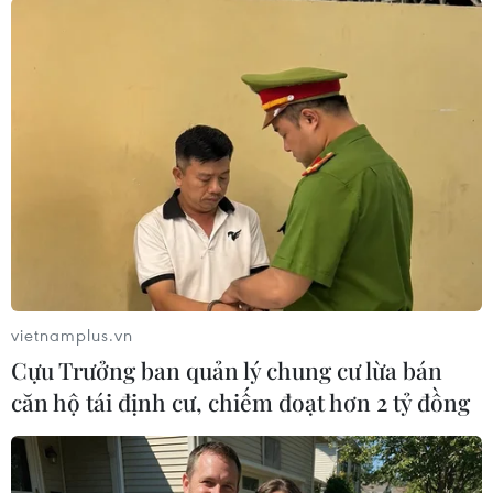
Chủ tịch nước Nguyễn Xuân Phúc gặp hẹp Tổng thống
Indonesia Joko Widodo. (Ảnh: Thống Nhất/TTXVN)
vietnamplus.vn
Cựu Trưởng ban quản lý chung cư lừa bán
Tổng thống Indonesia cũng thống nhất với Chủ
căn hộ tái định cư, chiếm đoạt hơn 2 tỷ đồng
tịch nước Nguyễn Xuân Phúc thúc đẩy hợp tác
đầu tư hai nước.