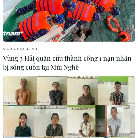
22/12/2022 11:38
Tiếp tục chương trình chuyến thăm cấp Nhà nước tới
Cộng hòa Indonesia, chiều 22/12, Chủ tịch nước
Nguyễn Xuân Phúc hội kiến Chủ tịch Hội đồng Đại biểu
nhân dân (Hạ viện) Indonesia, bà Puan Maharani.
vietnamplus.vn
Vùng 3 Hải quân cứu thành công 1 nạn nhân
bị sóng cuốn tại Mũi Nghê