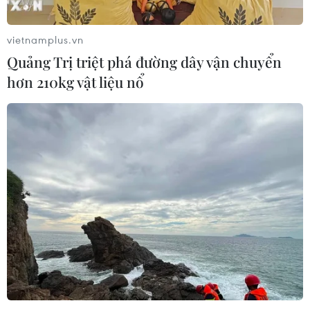
vietnamplus.vn
Quảng Trị triệt phá đường dây vận chuyển
hơn 210kg vật liệu nổ
Chủ tịch nước Nguyễn Xuân Phúc hội đàm
với Tổng thống Indonesia
22/12/2022 13:14
Hai nhà lãnh đạo bày tỏ vui mừng về sự phát triển
nhanh chóng, hiệu quả của quan hệ đối tác chiến lược
Việt Nam-Indonesia trên tất cả các lĩnh vực then chốt.