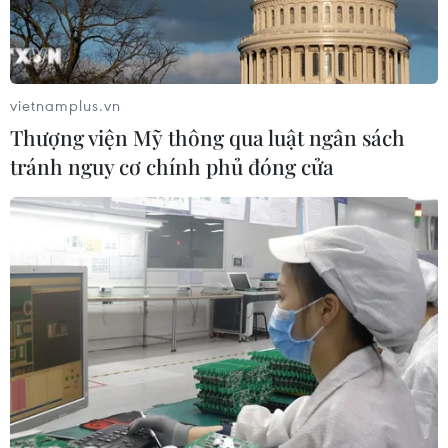
G20 2022 và cam kết ủng hộ mạnh mẽ
Indonesia đảm nhận thành công vai trò Chủ tịch
ASEAN 2023 với chủ đề: “Các vấn đề của
ASEAN: tâm điểm tăng trưởng”./.
vietnamplus.vn
Thượng viện Mỹ thông qua luật ngân sách
tránh nguy cơ chính phủ đóng cửa
Sáng 22/12, lễ đón chính
thức Chủ tịch nước
Nguyễn Xuân Phúc tới
Cộng hòa Indonesia
được tổ chức trọng thể tại
Thủ đô Jakarta, dưới sự
chủ trì của Tổng thống
Joko Widodo. (Ảnh:
Thống Nhất/TTXVN)
(TTXVN/Vietnam+)