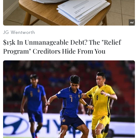
JG Wentworth
$15k In Unmanageable Debt? The "Relief
Program" Creditors Hide From You
Chủ tịch nước Nguyễn Xuân Phúc và Tổng thống Indonesia Joko
Widodo gặp gỡ báo chí. (Ảnh: Thống Nhất/TTXVN)
Theo đặc phái viên TTXVN, ngày 22/12, trong
khuôn khổ chuyến thăm cấp Nhà nước của Chủ
tịch nước Nguyễn Xuân Phúc tới Indonesia,