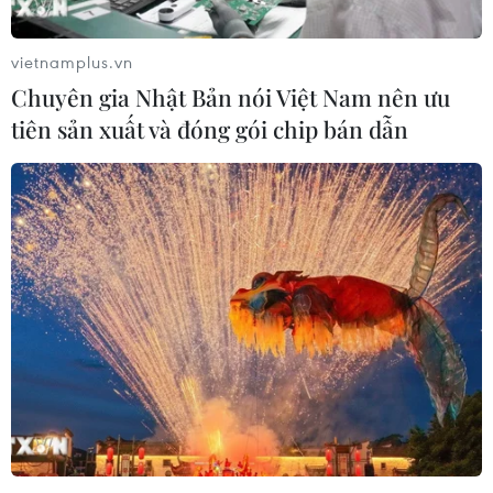
vietnamplus.vn
Chuyên gia Nhật Bản nói Việt Nam nên ưu
tiên sản xuất và đóng gói chip bán dẫn
#Luật Biển UNCLOS
#Chủ tịch ASEAN 2023
#Joko Widodo
#Việt Nam-Indonesia
Indonesia