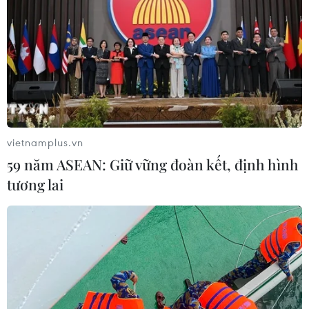
Xuân Phúc.
vietnamplus.vn
59 năm ASEAN: Giữ vững đoàn kết, định hình
tương lai
Chủ tịch nước Nguyễn Xuân Phúc
hội kiến Chủ tịch Hạ viện Indonesia